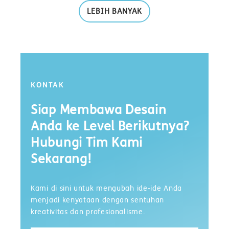
visual yang menarik dan profesional adalah kunci untuk
LEBIH BANYAK
memenangkan hati pelanggan dan membedakan diri dari
pesaing. Bahkan juga dapat membangun citra bisnis menjadi
lebih profesional dengan desainer grafis.
KONTAK
Siap Membawa Desain
Anda ke Level Berikutnya?
Hubungi Tim Kami
Sekarang!
Kami di sini untuk mengubah ide-ide Anda
menjadi kenyataan dengan sentuhan
kreativitas dan profesionalisme.