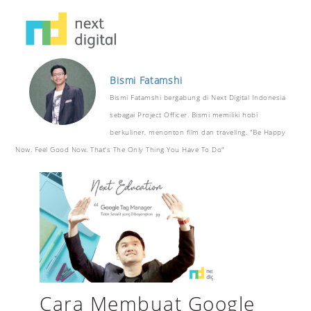
Bismi Fatamshi
Bismi Fatamshi bergabung di Next Digital Indonesia
sebagai Project Officer. Bismi memiliki hobi
berkuliner, menonton film dan traveling. "Be Happy
Now. Feel Good Now. That's The Only Thing You Have To Do"
Cara Membuat Google