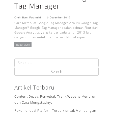
Tag Manager
Oleh Bismi Fatamshi
6 December 2019
Cara Membuat Google Tag Manager Apa Itu Google Tag
Manager? Google Tag Manager adalah sebuah fitur dari
Google Analytics yang keluar pada tahun 2013 lalu
dengan tujuan untuk mempermudah pekerjaan…
Read More
Artikel Terbaru
Content Decay: Penyebab Trafik Website Menurun
dan Cara Mengatasinya
Rekomendasi Platform Terbaik untuk Membangun