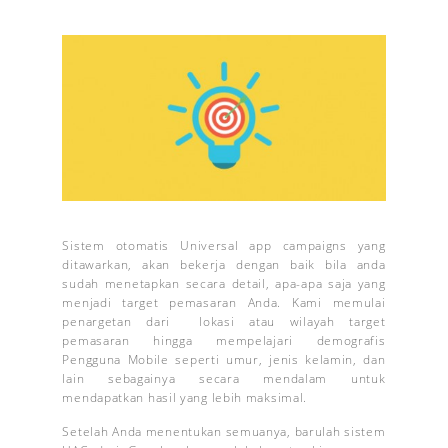
Sistem otomatis Universal app campaigns yang
ditawarkan, akan bekerja dengan baik bila anda
sudah menetapkan secara detail, apa-apa saja yang
menjadi target pemasaran Anda. Kami memulai
penargetan dari lokasi atau wilayah target
pemasaran hingga mempelajari demografis
Pengguna Mobile seperti umur, jenis kelamin, dan
lain sebagainya secara mendalam untuk
mendapatkan hasil yang lebih maksimal.
Setelah Anda menentukan semuanya, barulah sistem