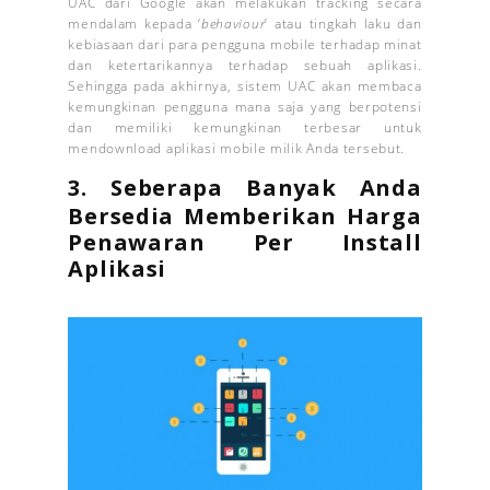
UAC dari Google akan melakukan tracking secara
mendalam kepada ‘
behaviour
’ atau tingkah laku dan
kebiasaan dari para pengguna mobile terhadap minat
dan ketertarikannya terhadap sebuah aplikasi.
Sehingga pada akhirnya, sistem UAC akan membaca
kemungkinan pengguna mana saja yang berpotensi
dan memiliki kemungkinan terbesar untuk
mendownload aplikasi mobile milik Anda tersebut.
3. Seberapa Banyak Anda
Bersedia Memberikan Harga
Penawaran Per Install
Aplikasi