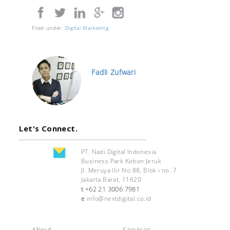
Filed under:
Digital Marketing
Fadli Zufwari
Let's Connect.
PT. Nadi Digital Indonesia
Business Park Kebon Jeruk
Jl. Meruya Ilir No 88, Blok i no. 7
Jakarta Barat, 11620
+62 21 3006 7981
t
e
info@nextdigital.co.id
About
Services