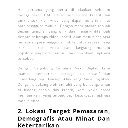
Hal pertama yang perlu di siapkan sebelum
menggunakan UAC adalah sebuah ide kreatif dan
unik untuk iklan Anda, yang dapat menarik minat
para pengguna mobile. Dengan menciptakan sebuah
desain tampilan yang unik dan menarik ditambah
dengan beberapa video kreatif, akan menunjang rasa
penasaran para pengguna mobile untuk segera meng
‘klik’ iklan Anda dan langsung menuju
appstore/playstore untuk mendownload aplikasi
tersebut.
Dengan bergabung bersama Next Digital, kami
mampu memberikan berbagai ide kreatif dan
cemerlang bagi konsep iklan yang Anda inginkan.
Dengan didukung oleh tim ahli yang berpengalaman
di bidang desain dan kreatif, kami yakin dapat
memberikan yang terbaik bagi kesuksesan aplikasi
mobile Anda.
2. Lokasi Target Pemasaran,
Demografis Atau Minat Dan
Ketertarikan