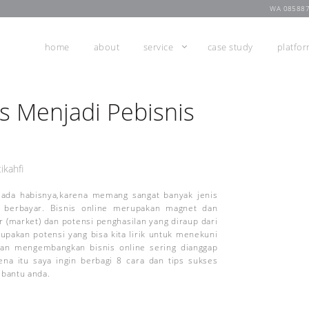
WA 08588
home
about
service
case study
platfo
s Menjadi Pebisnis
ikahfi
ada habisnya,karena memang sangat banyak jenis
ng berbayar. Bisnis online merupakan magnet dan
 (market) dan potensi penghasilan yang diraup dari
rupakan potensi yang bisa kita lirik untuk menekuni
dan mengembangkan bisnis online sering dianggap
ena itu saya ingin berbagi 8 cara dan tips sukses
mbantu anda.