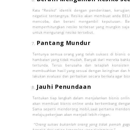
Kata “Resiko” identik dengan penderitaan, kerugia
negative tentangnya. Resiko akan membuat anda BELA
mencoba, dan berani mengambil keputusan. Be
memperhitungkan resiko terbesar yang mungkin saja t
untuk mengurangi resiko tersebut.
Pantang Mundur
Tentunya semua orang yang telah sukses di bisnis o
hambatan yang tidak mudah. Banyak dari mereka bahka
tertunda. Terus berusaha dan tetaplah konsist
membuahkan hasil yang sesuai dengan keinginan dan h
lakukan evaluasi dan perbaikan secara berkala agar bisn
Jauhi Penundaan
Tentukan tiap langkah dalam menjalankan bisnis onli
akan membuat bisnis online anda berkembang dengan
Sama seperti mendorong mobil,saat pertama mendoron
melaju,pekerjaan akan menjadi lebih ringan.
“Orang sukses bukanlah orang yang tidak pernah gaga
bangkit dari setiap kegagalan yang dialaminya.”