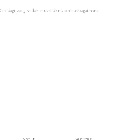
an bagi yang sudah mulai bisnis online,bagaimana
About
Services