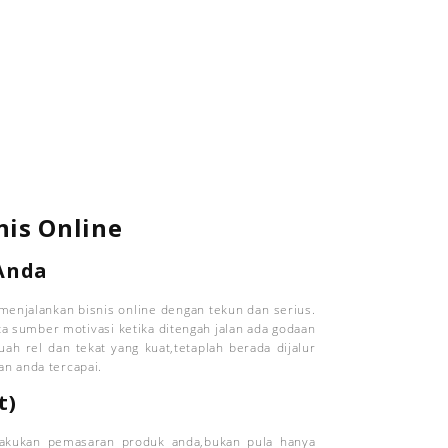
nis Online
Anda
 menjalankan bisnis online dengan tekun dan serius.
ta sumber motivasi ketika ditengah jalan ada godaan
ah rel dan tekat yang kuat,tetaplah berada dijalur
an anda tercapai.
t)
lakukan pemasaran produk anda,bukan pula hanya