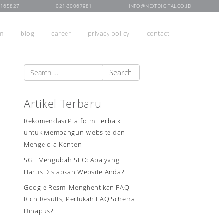
7165827
021-30067981
INFO@NEXTDIGITAL.CO.ID
rm
blog
career
privacy policy
contact
Artikel Terbaru
Rekomendasi Platform Terbaik
untuk Membangun Website dan
Mengelola Konten
SGE Mengubah SEO: Apa yang
Harus Disiapkan Website Anda?
Google Resmi Menghentikan FAQ
Rich Results, Perlukah FAQ Schema
Dihapus?