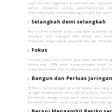
selalu berpikir bagaimana produk kita laku dipasaran
dahulu melakukan survey pasar(market),dan m
masyarakat,bukan memaksakan agar produk kita diteri
Selangkah demi selangkah
Bisnis online bukanlah bisnis yang dapat dijalankan h
selangkah demi selangkah tidak berarti akan mem
Pelajarilah setiap langkah yang anda lalui dan rencanak
Fokus
Fokuslah pada bisnis online yang anda jalankan,den
secara total 100% untuk mengembangkan bisnis on
ringan,dikarenakan kontrol yang dilakukan akan lebih 
Bangun dan Perluas Jaringan
Di Bisnis online,jaringan kerja merupakan aset ya
jaringan membutuhkan waktu dan kerja keras. Kita h
berinteraksi dengan teman,kawan,rekan kerja,maupun 
bermacam karakter manusia juga sangat diperlukan aga
Berani Mengambil Resiko se