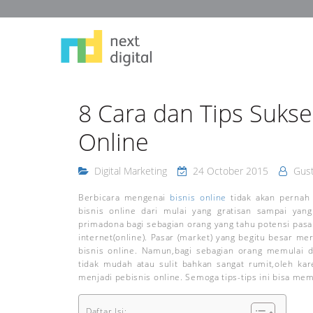
8 Cara dan Tips Sukse
Online
Digital Marketing
24 October 2015
Gust
Berbicara mengenai
bisnis online
tidak akan pernah 
bisnis online dari mulai yang gratisan sampai ya
primadona bagi sebagian orang yang tahu potensi pasar
internet(online). Pasar (market) yang begitu besar me
bisnis online. Namun,bagi sebagian orang memulai 
tidak mudah atau sulit bahkan sangat rumit,oleh kar
menjadi pebisnis online. Semoga tips-tips ini bisa me
Daftar Isi: