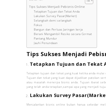
Tips Sukses Menjadi Pebisnis Online
Tetapkan Tujuan dan Tekat Anda
Lakukan Survey Pasar(Market)
Selangkah demi selangkah
Fokus
Bangun dan Perluas Jaringan kerja
Berani Mengambil Resiko secara Cermat
Pantang Mundur
Jauhi Penundaan
Tips Sukses Menjadi Pebis
Tetapkan Tujuan dan Tekat 
Tetapkan tujuan dan tekat yang kuat ketika anda mulai
Tujuan dan tekat yang kuat dapat dijadikan patokan ser
atau masalah menerpa bisnis anda. Tujuan ibarat sebu
yang telah anda tetapkan,sampai apa yang menjadi tuju
Lakukan Survey Pasar(Marke
Menjalankan bisnis online bukan hanya sekedar me