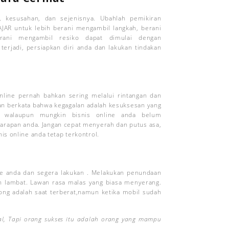
n, kesusahan, dan sejenisnya. Ubahlah pemikiran
JAR untuk lebih berani mengambil langkah, berani
rani mengambil resiko dapat dimulai dengan
erjadi, persiapkan diri anda dan lakukan tindakan
nline pernah bahkan sering melalui rintangan dan
n berkata bahwa kegagalan adalah kesuksesan yang
en walaupun mungkin bisnis online anda belum
arapan anda. Jangan cepat menyerah dan putus asa,
is online anda tetap terkontrol.
ne anda dan segera lakukan . Melakukan penundaan
 lambat. Lawan rasa malas yang biasa menyerang.
g adalah saat terberat,namun ketika mobil sudah
l, Tapi orang sukses itu adalah orang yang mampu