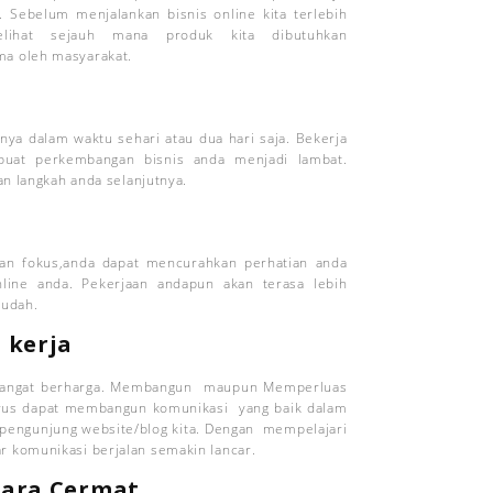
. Sebelum menjalankan bisnis online kita terlebih
elihat sejauh mana produk kita dibutuhkan
ma oleh masyarakat.
anya dalam waktu sehari atau dua hari saja. Bekerja
buat perkembangan bisnis anda menjadi lambat.
an langkah anda selanjutnya.
gan fokus,anda dapat mencurahkan perhatian anda
line anda. Pekerjaan andapun akan terasa lebih
mudah.
 kerja
ng sangat berharga. Membangun maupun Memperluas
arus dapat membangun komunikasi yang baik dalam
pengunjung website/blog kita. Dengan mempelajari
r komunikasi berjalan semakin lancar.
cara Cermat