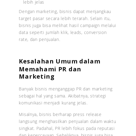
lebih jelas
Dengan marketing, bisnis dapat menjangkau
target pasar secara lebih terarah. Selain itu,
bisnis juga bisa melihat hasil campaign melalui
data seperti jumlah klik, leads, conversion
rate, dan penjualan.
Kesalahan Umum dalam
Memahami PR dan
Marketing
Banyak bisnis menganggap PR dan marketing
sebagai hal yang sama. Akibatnya, strategi
komunikasi menjadi kurang jelas.
Misalnya, bisnis berharap press release
langsung menghasilkan penjualan dalam waktu
singkat. Padahal, PR lebih fokus pada reputasi
dan kepercayaan. Sebaliknya, bisnis juga bisa