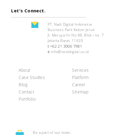
Let's Connect.
PT. Nadi Digital Indonesia
Business Park Kebon Jeruk
Jl. Meruya Ilir No 88, Blok i no. 7
Jakarta Barat, 11620
+62 21 3006 7981
t
e
info@nextdigital.co.id
About
Services
Case Studies
Platform
Blog
Career
Contact
Sitemap
Portfolio
Be a part of our team.