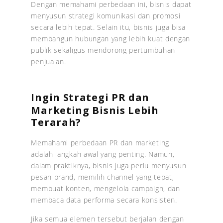
Dengan memahami perbedaan ini, bisnis dapat
menyusun strategi komunikasi dan promosi
secara lebih tepat. Selain itu, bisnis juga bisa
membangun hubungan yang lebih kuat dengan
publik sekaligus mendorong pertumbuhan
penjualan.
Ingin Strategi PR dan
Marketing Bisnis Lebih
Terarah?
Memahami perbedaan PR dan marketing
adalah langkah awal yang penting. Namun,
dalam praktiknya, bisnis juga perlu menyusun
pesan brand, memilih channel yang tepat,
membuat konten, mengelola campaign, dan
membaca data performa secara konsisten.
Jika semua elemen tersebut berjalan dengan