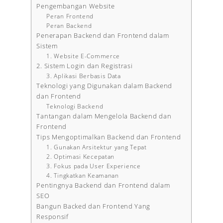
Pengembangan Website
Peran Frontend
Peran Backend
Penerapan Backend dan Frontend dalam
Sistem
1. Website E-Commerce
2. Sistem Login dan Registrasi
3. Aplikasi Berbasis Data
Teknologi yang Digunakan dalam Backend
dan Frontend
Teknologi Backend
Tantangan dalam Mengelola Backend dan
Frontend
Tips Mengoptimalkan Backend dan Frontend
1. Gunakan Arsitektur yang Tepat
2. Optimasi Kecepatan
3. Fokus pada User Experience
4. Tingkatkan Keamanan
Pentingnya Backend dan Frontend dalam
SEO
Bangun Backed dan Frontend Yang
Responsif