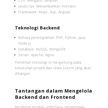
CSS: Mengatur tampilan
JavaScript: Menambahkan interaksi
Framework: React, Vue, Angular
Teknologi Backend
Bahasa pemrograman: PHP, Python, Java,
Node.js
Database: MySQL, MongoDB
Server: Apache, Nginx
Pemilihan teknologi ini bergantung pada
kebutuhan proyek dan skala sistem yang akan
dibangun.
Tantangan dalam Mengelola
Backend dan Frontend
Meskipun terlihat sederhana, pengelolaan