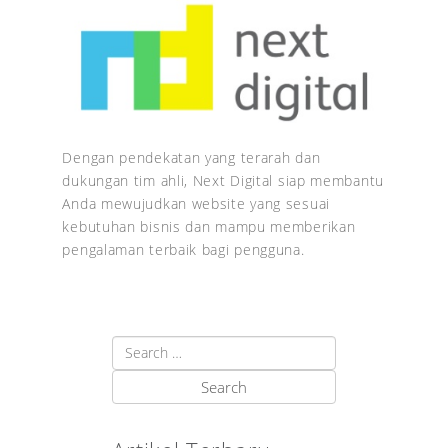
Dengan pendekatan yang terarah dan
dukungan tim ahli, Next Digital siap membantu
Anda mewujudkan website yang sesuai
kebutuhan bisnis dan mampu memberikan
pengalaman terbaik bagi pengguna.