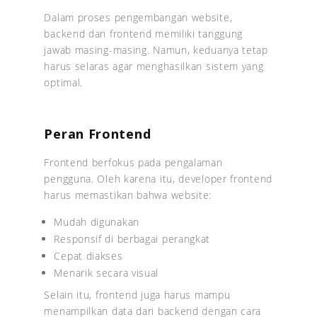
Dalam proses pengembangan website,
backend dan frontend memiliki tanggung
jawab masing-masing. Namun, keduanya tetap
harus selaras agar menghasilkan sistem yang
optimal.
Peran Frontend
Frontend berfokus pada pengalaman
pengguna. Oleh karena itu, developer frontend
harus memastikan bahwa website:
Mudah digunakan
Responsif di berbagai perangkat
Cepat diakses
Menarik secara visual
Selain itu, frontend juga harus mampu
menampilkan data dari backend dengan cara