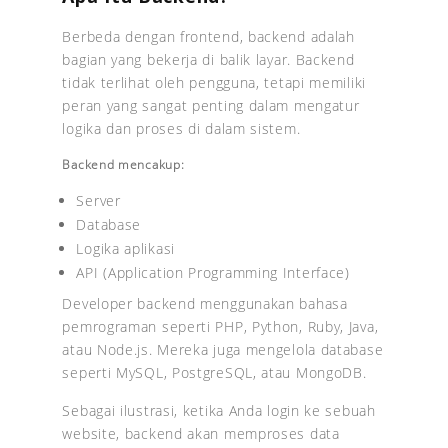
Berbeda dengan frontend, backend adalah
bagian yang bekerja di balik layar. Backend
tidak terlihat oleh pengguna, tetapi memiliki
peran yang sangat penting dalam mengatur
logika dan proses di dalam sistem.
Backend mencakup:
Server
Database
Logika aplikasi
API (Application Programming Interface)
Developer backend menggunakan bahasa
pemrograman seperti PHP, Python, Ruby, Java,
atau Node.js. Mereka juga mengelola database
seperti MySQL, PostgreSQL, atau MongoDB.
Sebagai ilustrasi, ketika Anda login ke sebuah
website, backend akan memproses data