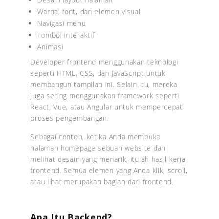
Warna, font, dan elemen visual
Navigasi menu
Tombol interaktif
Animasi
Developer frontend menggunakan teknologi
seperti HTML, CSS, dan JavaScript untuk
membangun tampilan ini. Selain itu, mereka
juga sering menggunakan framework seperti
React, Vue, atau Angular untuk mempercepat
proses pengembangan.
Sebagai contoh, ketika Anda membuka
halaman homepage sebuah website dan
melihat desain yang menarik, itulah hasil kerja
frontend. Semua elemen yang Anda klik, scroll,
atau lihat merupakan bagian dari frontend.
Apa Itu Backend?