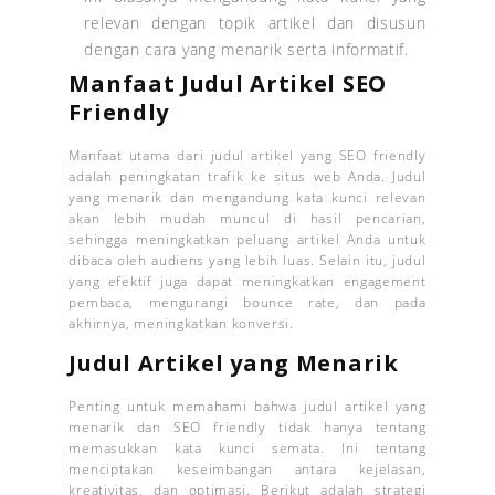
relevan dengan topik artikel dan disusun
dengan cara yang menarik serta informatif.
Manfaat Judul Artikel SEO
Friendly
Manfaat utama dari judul artikel yang SEO friendly
adalah peningkatan trafik ke situs web Anda. Judul
yang menarik dan mengandung kata kunci relevan
akan lebih mudah muncul di hasil pencarian,
sehingga meningkatkan peluang artikel Anda untuk
dibaca oleh audiens yang lebih luas. Selain itu, judul
yang efektif juga dapat meningkatkan engagement
pembaca, mengurangi bounce rate, dan pada
akhirnya, meningkatkan konversi.
Judul Artikel yang Menarik
Penting untuk memahami bahwa judul artikel yang
menarik dan SEO friendly tidak hanya tentang
memasukkan kata kunci semata. Ini tentang
menciptakan keseimbangan antara kejelasan,
kreativitas, dan optimasi. Berikut adalah strategi