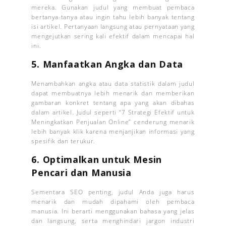
mereka. Gunakan judul yang membuat pembaca
bertanya-tanya atau ingin tahu lebih banyak tentang
isi artikel. Pertanyaan langsung atau pernyataan yang
mengejutkan sering kali efektif dalam mencapai hal
ini.
5. Manfaatkan Angka dan Data
Menambahkan angka atau data statistik dalam judul
dapat membuatnya lebih menarik dan memberikan
gambaran konkret tentang apa yang akan dibahas
dalam artikel. Judul seperti “7 Strategi Efektif untuk
Meningkatkan Penjualan Online” cenderung menarik
lebih banyak klik karena menjanjikan informasi yang
spesifik dan terukur.
6. Optimalkan untuk Mesin
Pencari dan Manusia
Sementara SEO penting, judul Anda juga harus
menarik dan mudah dipahami oleh pembaca
manusia. Ini berarti menggunakan bahasa yang jelas
dan langsung, serta menghindari jargon industri