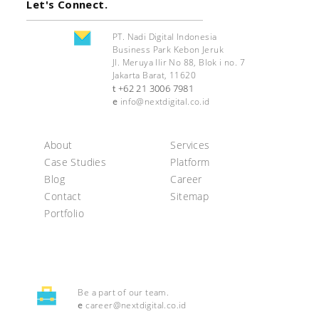
Let's Connect.
PT. Nadi Digital Indonesia
Business Park Kebon Jeruk
Jl. Meruya Ilir No 88, Blok i no. 7
Jakarta Barat, 11620
+62 21 3006 7981
t
e
info@nextdigital.co.id
About
Services
Case Studies
Platform
Blog
Career
Contact
Sitemap
Portfolio
Be a part of our team.
e
career@nextdigital.co.id