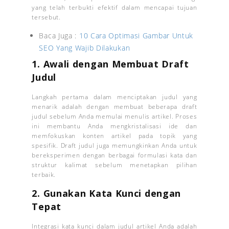
yang telah terbukti efektif dalam mencapai tujuan
tersebut.
Baca Juga :
10 Cara Optimasi Gambar Untuk
SEO Yang Wajib Dilakukan
1. Awali dengan Membuat Draft
Judul
Langkah pertama dalam menciptakan judul yang
menarik adalah dengan membuat beberapa draft
judul sebelum Anda memulai menulis artikel. Proses
ini membantu Anda mengkristalisasi ide dan
memfokuskan konten artikel pada topik yang
spesifik. Draft judul juga memungkinkan Anda untuk
bereksperimen dengan berbagai formulasi kata dan
struktur kalimat sebelum menetapkan pilihan
terbaik.
2. Gunakan Kata Kunci dengan
Tepat
Integrasi kata kunci dalam judul artikel Anda adalah