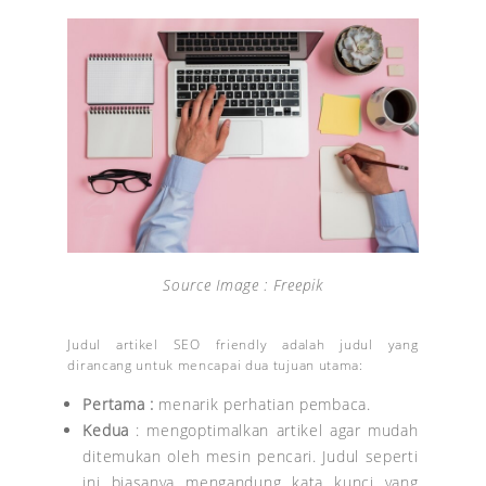
Source Image : Freepik
Judul artikel SEO friendly adalah judul yang
dirancang untuk mencapai dua tujuan utama:
Pertama :
menarik perhatian pembaca.
Kedua
: mengoptimalkan artikel agar mudah
ditemukan oleh mesin pencari. Judul seperti
ini biasanya mengandung kata kunci yang