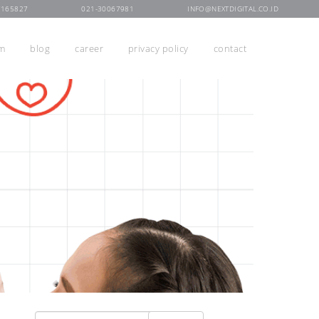
7165827
021-30067981
INFO@NEXTDIGITAL.CO.ID
rm
blog
career
privacy policy
contact