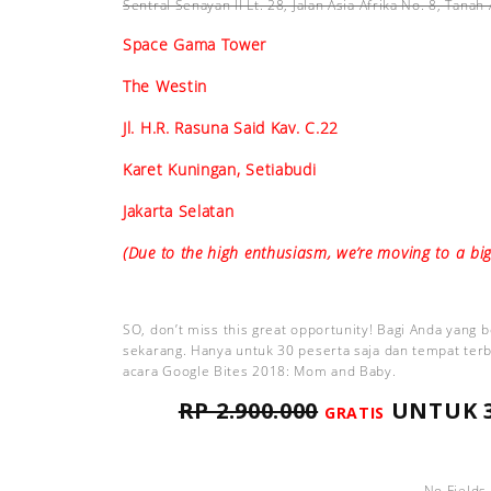
Sentral Senayan II Lt. 28, Jalan Asia Afrika No. 8, Tan
Space Gama Tower
The Westin
Jl. H.R. Rasuna Said Kav. C.22
Karet Kuningan, Setiabudi
Jakarta Selatan
(Due to the high enthusiasm, we’re moving to a big
SO, don’t miss this great opportunity! Bagi Anda yang 
sekarang. Hanya untuk 30 peserta saja dan tempat terb
acara Google Bites 2018: Mom and Baby.
RP 2.900.000
UNTUK 
GRATIS
No Fields