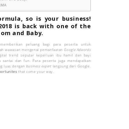
TAMA
rmula, so is your business!
2018 is back with one of the
om and Baby
.
 memberikan peluang bagi para peserta untuk
bah wawasan mengenai pemanfaatan
Google Adwords
ital trend seputar keperluan ibu hamil dan bayi
a santai dan fun. Para peserta juga mendapatkan
ng luas dengan
business expert
langsung dari Google.
ortunites
that come your way.