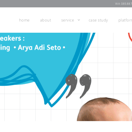
WA 08588
home
about
service
case study
platfo