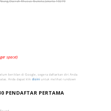
ah Abang,Daerah Khusus Ibukota Jakarta 10270
ger space!)
belum beriklan di Google, segera daftarkan diri Anda
atas. Anda dapat klik
disini
untuk melihat rundown
30 PENDAFTAR PERTAMA
 Found.