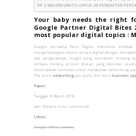
RP 2.900.000 GRATIS UNTUK 30 PENDAFTAR PER
Your baby needs the right fo
Google Partner Digital Bites 
most popular digital topics :
M
Google bersama Next Digital Indonesia kembali
mengembangkan bisnis secara digital dengan menam
dan pengetahuan insight yang mendalam tentang dig
terbaru melalui proses diskusi yang dikemas secar
kesempatan istimewa untuk melakukan networking ya
The more
networking
you build, the more
business opp
Kapan:
Tanggal: 8 Maret 2018
Jam: (Details to be confirmed)
Lokasi:
Google Office, Jakarta