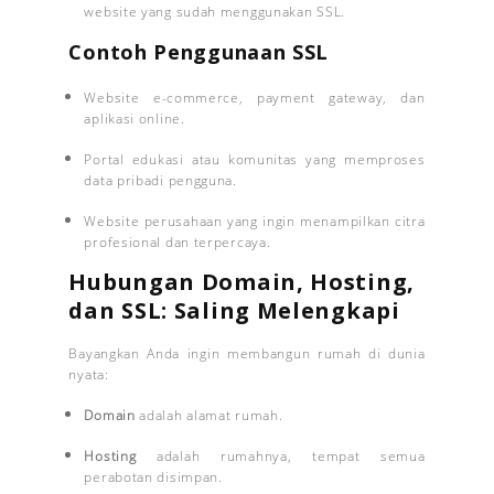
website yang sudah menggunakan SSL.
Contoh Penggunaan SSL
Website e-commerce, payment gateway, dan
aplikasi online.
Portal edukasi atau komunitas yang memproses
data pribadi pengguna.
Website perusahaan yang ingin menampilkan citra
profesional dan terpercaya.
Hubungan Domain, Hosting,
dan SSL: Saling Melengkapi
Bayangkan Anda ingin membangun rumah di dunia
nyata:
Domain
adalah alamat rumah.
Hosting
adalah rumahnya, tempat semua
perabotan disimpan.