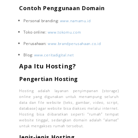
Contoh Penggunaan Domain
Personal branding:
www.namamu.id
Toko online:
www.tokomu.com
Perusahaan:
www.brandperusahaan.co.id
Blog:
www.ceritadigital.net
Apa Itu Hosting?
Pengertian Hosting
Hosting adalah layanan penyimpanan (storage)
online yang digunakan untuk menampung seluruh
data dan file website (teks, gambar, video, script,
database) agar website bisa diakses melalui internet.
Hosting bisa diibaratkan seperti “rumah” tempat
website tinggal, sedangkan domain adalah “alamat”
untuk mengakses rumah tersebut.
Jenis-jenis Hosting