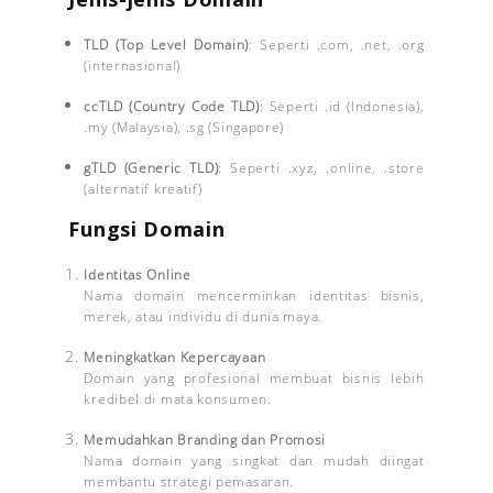
TLD (Top Level Domain)
: Seperti .com, .net, .org
(internasional)
ccTLD (Country Code TLD)
: Seperti .id (Indonesia),
.my (Malaysia), .sg (Singapore)
gTLD (Generic TLD)
: Seperti .xyz, .online, .store
(alternatif kreatif)
Fungsi Domain
Identitas Online
Nama domain mencerminkan identitas bisnis,
merek, atau individu di dunia maya.
Meningkatkan Kepercayaan
Domain yang profesional membuat bisnis lebih
kredibel di mata konsumen.
Memudahkan Branding dan Promosi
Nama domain yang singkat dan mudah diingat
membantu strategi pemasaran.