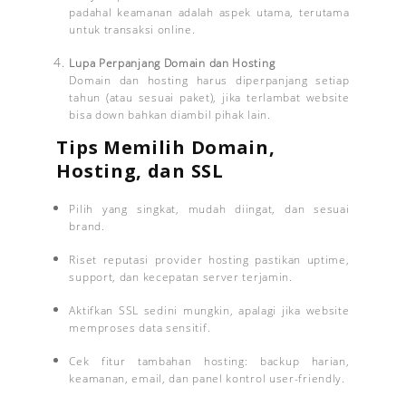
padahal keamanan adalah aspek utama, terutama
untuk transaksi online.
Lupa Perpanjang Domain dan Hosting
Domain dan hosting harus diperpanjang setiap
tahun (atau sesuai paket), jika terlambat website
bisa down bahkan diambil pihak lain.
Tips Memilih Domain,
Hosting, dan SSL
Pilih yang singkat, mudah diingat, dan sesuai
brand.
Riset reputasi provider hosting pastikan uptime,
support, dan kecepatan server terjamin.
Aktifkan SSL sedini mungkin, apalagi jika website
memproses data sensitif.
Cek fitur tambahan hosting: backup harian,
keamanan, email, dan panel kontrol user-friendly.