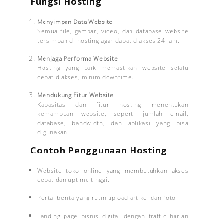
Fungsi Hosting
Menyimpan Data Website
Semua file, gambar, video, dan database website
tersimpan di hosting agar dapat diakses 24 jam.
Menjaga Performa Website
Hosting yang baik memastikan website selalu
cepat diakses, minim downtime.
Mendukung Fitur Website
Kapasitas dan fitur hosting menentukan
kemampuan website, seperti jumlah email,
database, bandwidth, dan aplikasi yang bisa
digunakan.
Contoh Penggunaan Hosting
Website toko online yang membutuhkan akses
cepat dan uptime tinggi.
Portal berita yang rutin upload artikel dan foto.
Landing page bisnis digital dengan traffic harian