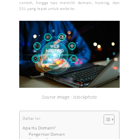
contoh, hingga tips memilih domain, hosting, dan
SSL yang tepat untuk website.
Source Image : Istockphoto
Daftar Isi:
Apa Itu Domain?
Pengertian Domain