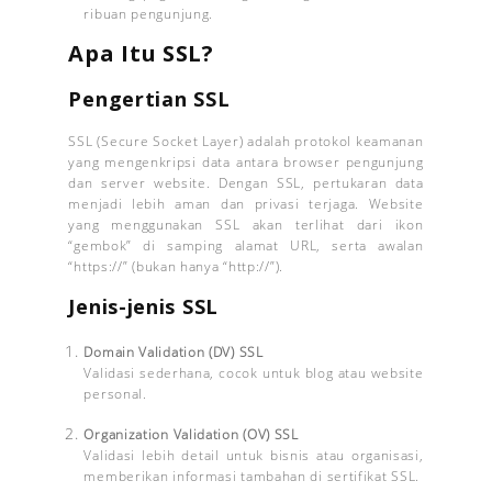
ribuan pengunjung.
Apa Itu SSL?
Pengertian SSL
SSL (Secure Socket Layer) adalah protokol keamanan
yang mengenkripsi data antara browser pengunjung
dan server website. Dengan SSL, pertukaran data
menjadi lebih aman dan privasi terjaga. Website
yang menggunakan SSL akan terlihat dari ikon
“gembok” di samping alamat URL, serta awalan
“https://” (bukan hanya “http://”).
Jenis-jenis SSL
Domain Validation (DV) SSL
Validasi sederhana, cocok untuk blog atau website
personal.
Organization Validation (OV) SSL
Validasi lebih detail untuk bisnis atau organisasi,
memberikan informasi tambahan di sertifikat SSL.