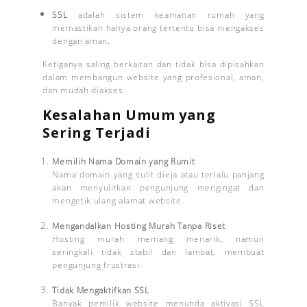
SSL
adalah sistem keamanan rumah yang
memastikan hanya orang tertentu bisa mengakses
dengan aman.
Ketiganya saling berkaitan dan tidak bisa dipisahkan
dalam membangun website yang profesional, aman,
dan mudah diakses.
Kesalahan Umum yang
Sering Terjadi
Memilih Nama Domain yang Rumit
Nama domain yang sulit dieja atau terlalu panjang
akan menyulitkan pengunjung mengingat dan
mengetik ulang alamat website.
Mengandalkan Hosting Murah Tanpa Riset
Hosting murah memang menarik, namun
seringkali tidak stabil dan lambat, membuat
pengunjung frustrasi.
Tidak Mengaktifkan SSL
Banyak pemilik website menunda aktivasi SSL