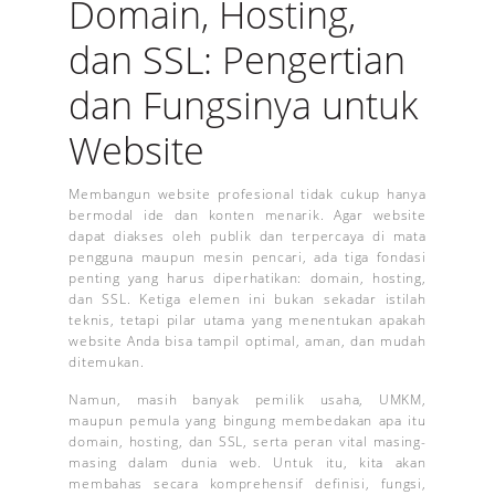
Domain, Hosting,
dan SSL: Pengertian
dan Fungsinya untuk
Website
Membangun website profesional tidak cukup hanya
bermodal ide dan konten menarik. Agar website
dapat diakses oleh publik dan terpercaya di mata
pengguna maupun mesin pencari, ada tiga fondasi
penting yang harus diperhatikan: domain, hosting,
dan SSL. Ketiga elemen ini bukan sekadar istilah
teknis, tetapi pilar utama yang menentukan apakah
website Anda bisa tampil optimal, aman, dan mudah
ditemukan.
Namun, masih banyak pemilik usaha, UMKM,
maupun pemula yang bingung membedakan apa itu
domain, hosting, dan SSL, serta peran vital masing-
masing dalam dunia web. Untuk itu, kita akan
membahas secara komprehensif definisi, fungsi,