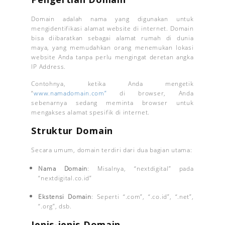
Domain adalah nama yang digunakan untuk
mengidentifikasi alamat website di internet. Domain
bisa diibaratkan sebagai alamat rumah di dunia
maya, yang memudahkan orang menemukan lokasi
website Anda tanpa perlu mengingat deretan angka
IP Address.
Contohnya, ketika Anda mengetik
“
www.namadomain.com”
di browser, Anda
sebenarnya sedang meminta browser untuk
mengakses alamat spesifik di internet.
Struktur Domain
Secara umum, domain terdiri dari dua bagian utama:
Nama Domain
: Misalnya, “nextdigital” pada
“nextdigital.co.id”
Ekstensi Domain
: Seperti “.com”, “.co.id”, “.net”,
“.org”, dsb.
Jenis-jenis Domain