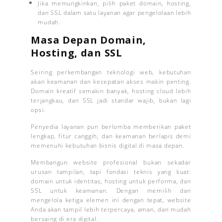
Jika memungkinkan, pilih paket domain, hosting,
dan SSL dalam satu layanan agar pengelolaan lebih
mudah.
Masa Depan Domain,
Hosting, dan SSL
Seiring perkembangan teknologi web, kebutuhan
akan keamanan dan kecepatan akses makin penting.
Domain kreatif semakin banyak, hosting cloud lebih
terjangkau, dan SSL jadi standar wajib, bukan lagi
opsi.
Penyedia layanan pun berlomba memberikan paket
lengkap, fitur canggih, dan keamanan berlapis demi
memenuhi kebutuhan bisnis digital di masa depan.
Membangun website profesional bukan sekadar
urusan tampilan, tapi fondasi teknis yang kuat:
domain untuk identitas, hosting untuk performa, dan
SSL untuk keamanan. Dengan memilih dan
mengelola ketiga elemen ini dengan tepat, website
Anda akan tampil lebih terpercaya, aman, dan mudah
bersaing di era digital.