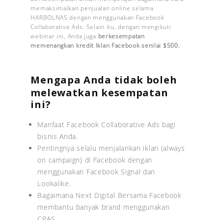
memaksimalkan penjualan online selama
HARBOLNAS dengan menggunakan Facebook
Collaborative Ads. Selain itu, dengan mengikuti
webinar ini, Anda juga
berkesempatan
memenangkan kredit Iklan Facebook senilai $500.
Mengapa Anda tidak boleh
melewatkan kesempatan
ini?
Manfaat Facebook Collaborative Ads bagi
bisnis Anda.
Pentingnya selalu menjalankan iklan (always
on campaign) di Facebook dengan
menggunakan Facebook Signal dan
Lookalike.
Bagaimana Next Digital Bersama Facebook
membantu banyak brand menggunakan
CPAS.