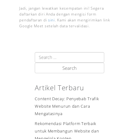
Jadi, jangan lewatkan kesempatan ini! Segera
daftarkan diri Anda dengan mengisi form
pendaftaran di
sini
. Kami akan mengirimkan link
Google Meet setelah data tervalidasi.
Artikel Terbaru
Content Decay: Penyebab Trafik
Website Menurun dan Cara
Mengatasinya
Rekomendasi Platform Terbaik
untuk Membangun Website dan
Mengelola Konten