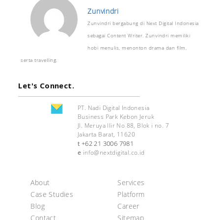
Zunvindri
Zunvindri bergabung di Next Digital Indonesia
sebagai Content Writer. Zunvindri memiliki
hobi menulis, menonton drama dan film,
serta travelling.
Let's Connect.
PT. Nadi Digital Indonesia
Business Park Kebon Jeruk
Jl. Meruya Ilir No 88, Blok i no. 7
Jakarta Barat, 11620
+62 21 3006 7981
t
e
info@nextdigital.co.id
About
Services
Case Studies
Platform
Blog
Career
Contact
Sitemap