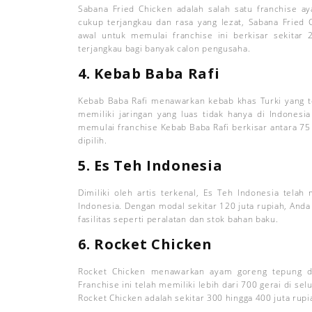
Sabana Fried Chicken adalah salah satu franchise a
cukup terjangkau dan rasa yang lezat, Sabana Fried 
awal untuk memulai franchise ini berkisar sekitar 
terjangkau bagi banyak calon pengusaha.
4. Kebab Baba Rafi
Kebab Baba Rafi menawarkan kebab khas Turki yang tel
memiliki jaringan yang luas tidak hanya di Indonesia
memulai franchise Kebab Baba Rafi berkisar antara 75 
dipilih.
5. Es Teh Indonesia
Dimiliki oleh artis terkenal, Es Teh Indonesia telah
Indonesia. Dengan modal sekitar 120 juta rupiah, Anda
fasilitas seperti peralatan dan stok bahan baku.
6. Rocket Chicken
Rocket Chicken menawarkan ayam goreng tepung da
Franchise ini telah memiliki lebih dari 700 gerai di s
Rocket Chicken adalah sekitar 300 hingga 400 juta rupi