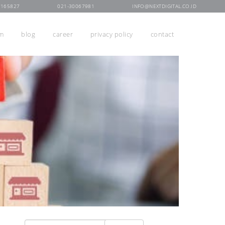
7165827
021-30067981
INFO@NEXTDIGITAL.CO.ID
rm
blog
career
privacy policy
contact