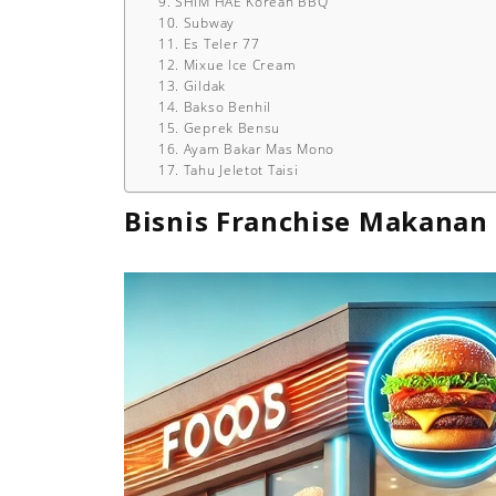
9. SHIM HAE Korean BBQ
10. Subway
11. Es Teler 77
12. Mixue Ice Cream
13. Gildak
14. Bakso Benhil
15. Geprek Bensu
16. Ayam Bakar Mas Mono
17. Tahu Jeletot Taisi
Bisnis Franchise Makana