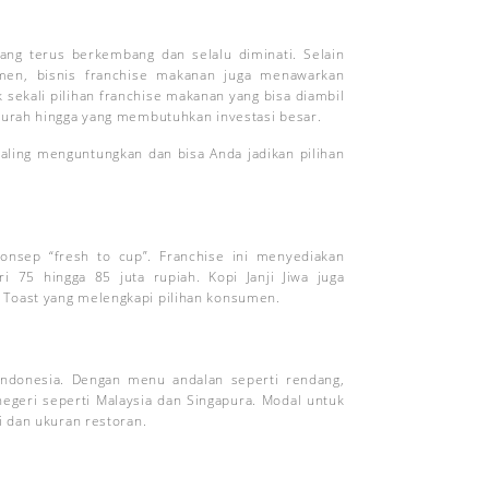
ang terus berkembang dan selalu diminati. Selain
men, bisnis franchise makanan juga menawarkan
k sekali pilihan franchise makanan yang bisa diambil
 murah hingga yang membutuhkan investasi besar.
paling menguntungkan dan bisa Anda jadikan pilihan
onsep “fresh to cup”. Franchise ini menyediakan
i 75 hingga 85 juta rupiah. Kopi Janji Jiwa juga
 Toast yang melengkapi pilihan konsumen.
 Indonesia. Dengan menu andalan seperti rendang,
negeri seperti Malaysia dan Singapura. Modal untuk
i dan ukuran restoran.