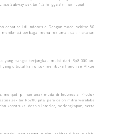
ise Subway sekitar 1,3 hingga 3 miliar rupiah.
an cepat saji di Indonesia. Dengan modal sekitar 80
dan menikmati berbagai menu minuman dan makanan
 yang sangat terjangkau mulai dari Rp8.000-an.
dal yang dibutuhkan untuk membuka franchise Mixue
s menjadi pilihan anak muda di Indonesia. Produk
stasi sekitar Rp200 juta, para calon mitra waralaba
dan konstruksi desain interior, perlengkapan, serta
modal yang sangat minim, sekitar 4 juta rupiah.