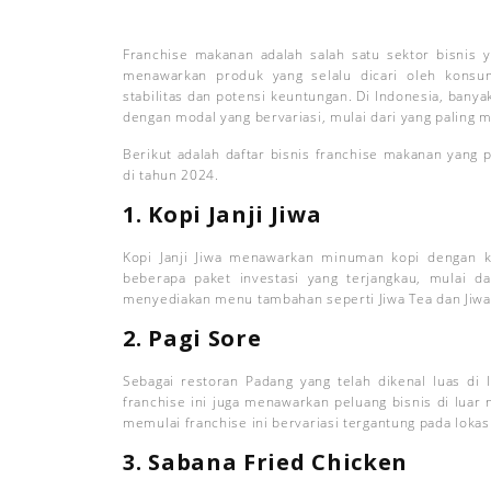
Franchise makanan adalah salah satu sektor bisnis y
menawarkan produk yang selalu dicari oleh konsu
stabilitas dan potensi keuntungan. Di Indonesia, banya
dengan modal yang bervariasi, mulai dari yang paling
Berikut adalah daftar bisnis franchise makanan yang 
di tahun 2024.
1. Kopi Janji Jiwa
Kopi Janji Jiwa menawarkan minuman kopi dengan k
beberapa paket investasi yang terjangkau, mulai dar
menyediakan menu tambahan seperti Jiwa Tea dan Jiwa
2. Pagi Sore
Sebagai restoran Padang yang telah dikenal luas di
franchise ini juga menawarkan peluang bisnis di luar 
memulai franchise ini bervariasi tergantung pada lokas
3. Sabana Fried Chicken