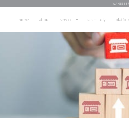
WA 08588
home
about
service
case study
platfo