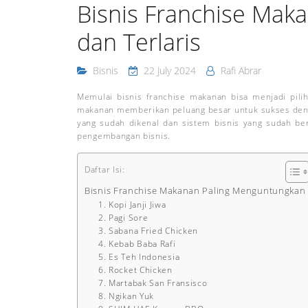
Bisnis Franchise Mak
dan Terlaris
Bisnis
22 July 2024
Rafi Abrar
Memulai bisnis franchise makanan bisa menjadi pili
makanan memberikan peluang besar untuk sukses denga
yang sudah dikenal dan sistem bisnis yang sudah ber
pengembangan bisnis.
Daftar Isi:
Bisnis Franchise Makanan Paling Menguntungkan
1. Kopi Janji Jiwa
2. Pagi Sore
3. Sabana Fried Chicken
4. Kebab Baba Rafi
5. Es Teh Indonesia
6. Rocket Chicken
7. Martabak San Fransisco
8. Ngikan Yuk