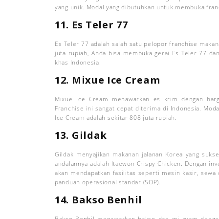
yang unik. Modal yang dibutuhkan untuk membuka franch
11. Es Teler 77
Es Teler 77 adalah salah satu pelopor franchise makan
juta rupiah, Anda bisa membuka gerai Es Teler 77 
khas Indonesia.
12. Mixue Ice Cream
Mixue Ice Cream menawarkan es krim dengan harga
Franchise ini sangat cepat diterima di Indonesia. Mo
Ice Cream adalah sekitar 808 juta rupiah.
13. Gildak
Gildak menyajikan makanan jalanan Korea yang sukse
andalannya adalah Itaewon Crispy Chicken. Dengan inve
akan mendapatkan fasilitas seperti mesin kasir, sewa 
panduan operasional standar (SOP).
14. Bakso Benhil
Bakso Benhil menawarkan bakso dan mi ayam dengan 