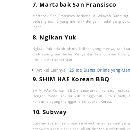
7. Martabak San Fransisco
Martabak San Fransisco terkenal di wilayah Bandung, 
peluang bisnis yang menarik dengan modal yang cuk
lezat.
8. Ngikan Yuk
Ngikan Yuk adalah bisnis kuliner yang menyajikan ikan
oleh selebgram Rachel Venya dan telah menarik bany
untuk paket kemitraan.
Artikel Lainnya :
25 Ide Bisnis Online yang Men
9. SHIM HAE Korean BBQ
SHIM HAE Korean BBQ menawarkan konsep restoran 
Dengan modal sekitar 200 hingga 600 juta rupiah, 
konsumen yang menggemari masakan Korea.
10. Subway
Subway adalah franchise sandwich internasional yang
sandwich yang bisa disesuaikan dengan preferens