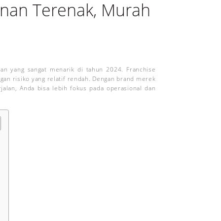
anan Terenak, Murah
han yang sangat menarik di tahun 2024. Franchise
n risiko yang relatif rendah. Dengan brand merek
jalan, Anda bisa lebih fokus pada operasional dan