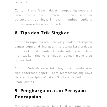
tersebut.
Contoh:
Brand fesyen dapat memposting beberapa
foto produk baru secara bertahap sebelum
peluncuran resminya. Ini akan membuat audiens
menantikan koleksi baru tersebut.
8.
Tips dan Trik Singkat
Konten berupa tips atau trik yang mudah diterapkan
sangat populer di Instagram, terutama karena dapat
memberikan nilai tambah kepada audiens. Anda bisa
membagikan tips yang relevan dengan niche atau
bidang Anda.
Contoh:
Sebuah akun teknologi bisa memberikan
tips sederhana seperti “Cara Memperpanjang Daya
Baterai Smartphone” atau “Aplikasi Terbaik untuk
Produktivitas.”
9.
Penghargaan atau Perayaan
Pencapaian
Merayakan pencapaian, baik kecil maupun besar,