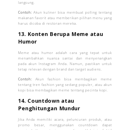
langsung.
Contoh:
Akun kuliner bisa membuat polling tentang
makanan favorit atau memberikan pilihan menu yang
harus dicoba di restoran mereka.
13.
Konten Berupa Meme atau
Humor
Meme atau humor adalah cara yang tepat untuk
menambahkan nuansa santai dan menyenangkan
pada akun Instagram Anda. Namun, pastikan untuk
tetap relevan dengan brand dan target audiens.
Contoh:
Akun fashion bisa membagikan meme
tentang tren fashion yang sedang populer, atau akun
kopi bisa membagikan meme tentang pecinta kopi.
14.
Countdown atau
Penghitungan Mundur
Jika Anda memiliki acara, peluncuran produk, atau
promo besar, menggunakan countdown dapat