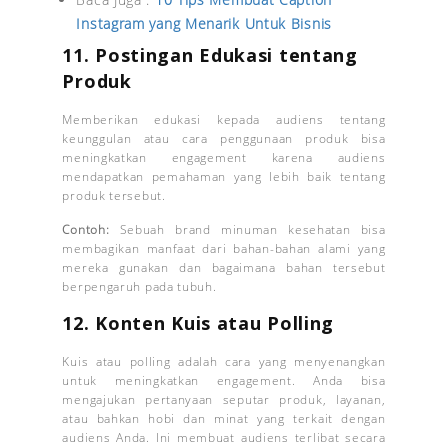
Instagram yang Menarik Untuk Bisnis
11.
Postingan Edukasi tentang
Produk
Memberikan edukasi kepada audiens tentang
keunggulan atau cara penggunaan produk bisa
meningkatkan engagement karena audiens
mendapatkan pemahaman yang lebih baik tentang
produk tersebut.
Contoh:
Sebuah brand minuman kesehatan bisa
membagikan manfaat dari bahan-bahan alami yang
mereka gunakan dan bagaimana bahan tersebut
berpengaruh pada tubuh.
12.
Konten Kuis atau Polling
Kuis atau polling adalah cara yang menyenangkan
untuk meningkatkan engagement. Anda bisa
mengajukan pertanyaan seputar produk, layanan,
atau bahkan hobi dan minat yang terkait dengan
audiens Anda. Ini membuat audiens terlibat secara