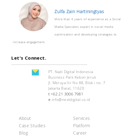
Zulfa Zain Hartiningtyas
More than 4 years of experience as a Social
Media Specialist, expert in social media
optimization and developing strategies to
increase engagement.
Let's Connect.
PT. Nadi Digital Indonesia
Business Park Kebon Jeruk
Jl. Meruya Ilir No 88, Blok i no. 7
Jakarta Barat, 11620
+62 21 3006 7981
t
e
info@nextdigital.co.id
About
Services
Case Studies
Platform
Blog
Career