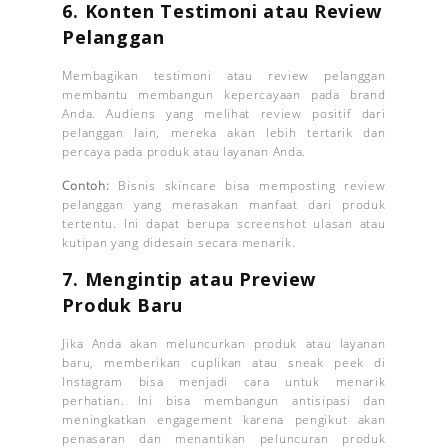
6.
Konten Testimoni atau Review
Pelanggan
Membagikan testimoni atau review pelanggan
membantu membangun kepercayaan pada brand
Anda. Audiens yang melihat review positif dari
pelanggan lain, mereka akan lebih tertarik dan
percaya pada produk atau layanan Anda.
Contoh:
Bisnis skincare bisa memposting review
pelanggan yang merasakan manfaat dari produk
tertentu. Ini dapat berupa screenshot ulasan atau
kutipan yang didesain secara menarik.
7.
Mengintip atau Preview
Produk Baru
Jika Anda akan meluncurkan produk atau layanan
baru, memberikan cuplikan atau sneak peek di
Instagram bisa menjadi cara untuk menarik
perhatian. Ini bisa membangun antisipasi dan
meningkatkan engagement karena pengikut akan
penasaran dan menantikan peluncuran produk