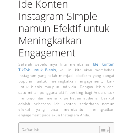
Ide Konten
Instagram Simple
namun Efektif untuk
Meningkatkan
Engagement
Setelah sebelumnya kita membahas
Ide Konten
TikTok untuk Bisnis
, kali ini kita akan membahas
Instagram yang telah menjadi platform yang sangat
populer untuk meningkatkan engagement, baik
untuk bisnis maupun individu. Dengan lebih dari
satu miliar pengguna aktif, penting bagi Anda untuk
menonjol dan menarik perhatian audiens. Berikut
adalah beberapa ide konten sederhana namun
efektif yang bisa membantu meningkatkan
engagement pada akun Instagram Anda.
Daftar Isi: