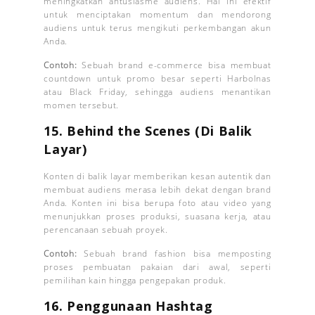
meningkatkan antusiasme audiens. Hal ini efektif
untuk menciptakan momentum dan mendorong
audiens untuk terus mengikuti perkembangan akun
Anda.
Contoh:
Sebuah brand e-commerce bisa membuat
countdown untuk promo besar seperti Harbolnas
atau Black Friday, sehingga audiens menantikan
momen tersebut.
15.
Behind the Scenes (Di Balik
Layar)
Konten di balik layar memberikan kesan autentik dan
membuat audiens merasa lebih dekat dengan brand
Anda. Konten ini bisa berupa foto atau video yang
menunjukkan proses produksi, suasana kerja, atau
perencanaan sebuah proyek.
Contoh:
Sebuah brand fashion bisa memposting
proses pembuatan pakaian dari awal, seperti
pemilihan kain hingga pengepakan produk.
16.
Penggunaan Hashtag