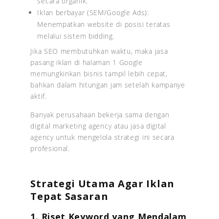
secara organik.
Iklan berbayar (SEM/Google Ads):
Menempatkan website di posisi teratas
melalui sistem bidding.
Jika SEO membutuhkan waktu, maka jasa
pasang iklan di halaman 1 Google
memungkinkan bisnis tampil lebih cepat,
bahkan dalam hitungan jam setelah kampanye
aktif.
Banyak perusahaan bekerja sama dengan
digital marketing agency atau jasa digital
agency untuk mengelola strategi ini secara
profesional.
Strategi Utama Agar Iklan
Tepat Sasaran
1. Riset Keyword yang Mendalam