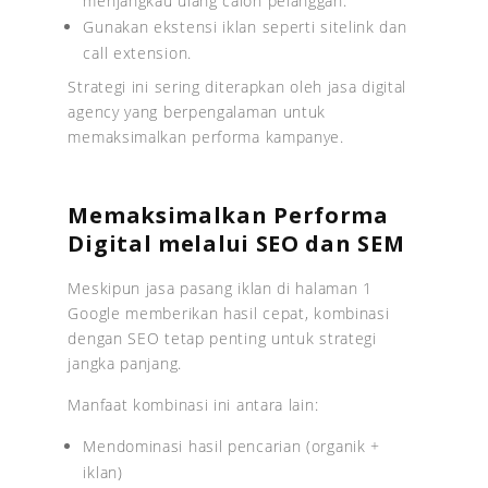
menjangkau ulang calon pelanggan.
Gunakan ekstensi iklan seperti sitelink dan
call extension.
Strategi ini sering diterapkan oleh jasa digital
agency yang berpengalaman untuk
memaksimalkan performa kampanye.
Memaksimalkan Performa
Digital melalui SEO dan SEM
Meskipun jasa pasang iklan di halaman 1
Google memberikan hasil cepat, kombinasi
dengan SEO tetap penting untuk strategi
jangka panjang.
Manfaat kombinasi ini antara lain:
Mendominasi hasil pencarian (organik +
iklan)