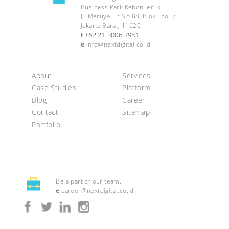
Business Park Kebon Jeruk
Jl. Meruya Ilir No 88, Blok i no. 7
Jakarta Barat, 11620
+62 21 3006 7981
t
e
info@nextdigital.co.id
About
Services
Case Studies
Platform
Blog
Career
Contact
Sitemap
Portfolio
Be a part of our team.
e
career@nextdigital.co.id