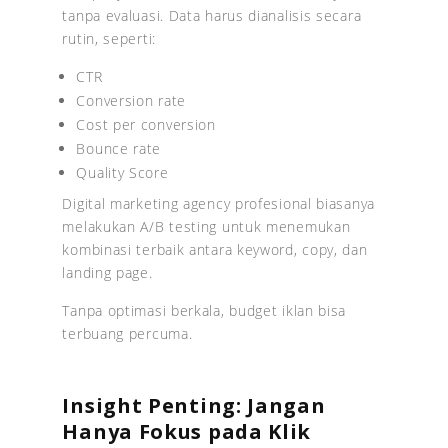
tanpa evaluasi. Data harus dianalisis secara
rutin, seperti:
CTR
Conversion rate
Cost per conversion
Bounce rate
Quality Score
Digital marketing agency profesional biasanya
melakukan A/B testing untuk menemukan
kombinasi terbaik antara keyword, copy, dan
landing page.
Tanpa optimasi berkala, budget iklan bisa
terbuang percuma.
Insight Penting: Jangan
Hanya Fokus pada Klik