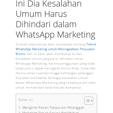
Ini Dia Kesalahan
Umum Harus
Dihindari dalam
WhatsApp Marketing
Setelah sebelumnya kami membahas tentang
Teknik
WhatsApp Marketing untuk Meningkatkan Penjualan
Bisnis
. Kali ini kami akan membahas terkait
kesalahan umum yang perlu dihindari untuk
Whatsapp Marketing. Karena penggunaan yang tidak
tepat justru dapat merugikan bisnis Anda, mulai dari
menurunkan reputasi hingga kehilangan pelanggan.
Kita akan membahas berbagai kesalahan umum
dalam WhatsApp Marketing yang sebaiknya dihindari
untuk memastikan keberhasilan kampanye.
Daftar Isi:
1. Mengirim Pesan Tanpa Izin Pelanggan
2. Mengirim Pesan Secara Berlebihan