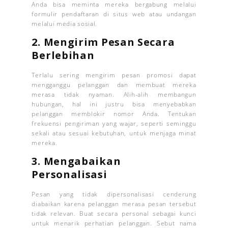
Anda bisa meminta mereka bergabung melalui
formulir pendaftaran di situs web atau undangan
melalui media sosial.
2.
Mengirim Pesan Secara
Berlebihan
Terlalu sering mengirim pesan promosi dapat
mengganggu pelanggan dan membuat mereka
merasa tidak nyaman. Alih-alih membangun
hubungan, hal ini justru bisa menyebabkan
pelanggan memblokir nomor Anda. Tentukan
frekuensi pengiriman yang wajar, seperti seminggu
sekali atau sesuai kebutuhan, untuk menjaga minat
mereka.
3.
Mengabaikan
Personalisasi
Pesan yang tidak dipersonalisasi cenderung
diabaikan karena pelanggan merasa pesan tersebut
tidak relevan. Buat secara personal sebagai kunci
untuk menarik perhatian pelanggan. Sebut nama