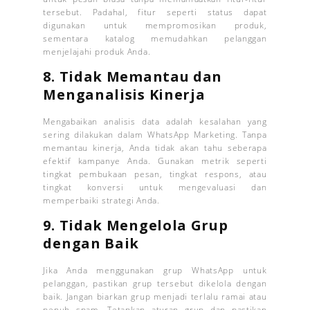
tersebut. Padahal, fitur seperti status dapat
digunakan untuk mempromosikan produk,
sementara katalog memudahkan pelanggan
menjelajahi produk Anda.
8.
Tidak Memantau dan
Menganalisis Kinerja
Mengabaikan analisis data adalah kesalahan yang
sering dilakukan dalam WhatsApp Marketing. Tanpa
memantau kinerja, Anda tidak akan tahu seberapa
efektif kampanye Anda. Gunakan metrik seperti
tingkat pembukaan pesan, tingkat respons, atau
tingkat konversi untuk mengevaluasi dan
memperbaiki strategi Anda.
9.
Tidak Mengelola Grup
dengan Baik
Jika Anda menggunakan grup WhatsApp untuk
pelanggan, pastikan grup tersebut dikelola dengan
baik. Jangan biarkan grup menjadi terlalu ramai atau
penuh spam. Tetapkan aturan grup dan pastikan