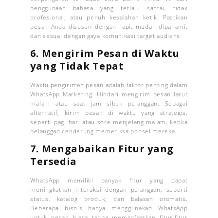
penggunaan bahasa yang terlalu santai, tidak
profesional, atau penuh kesalahan ketik. Pastikan
pesan Anda disusun dengan rapi, mudah dipahami,
dan sesuai dengan gaya komunikasi target audiens.
6.
Mengirim Pesan di Waktu
yang Tidak Tepat
Waktu pengiriman pesan adalah faktor penting dalam
WhatsApp Marketing. Hindari mengirim pesan larut
malam atau saat jam sibuk pelanggan. Sebagai
alternatif, kirim pesan di waktu yang strategis,
seperti pagi hari atau sore menjelang malam, ketika
pelanggan cenderung memeriksa ponsel mereka.
7.
Mengabaikan Fitur yang
Tersedia
WhatsApp memiliki banyak fitur yang dapat
meningkatkan interaksi dengan pelanggan, seperti
status, katalog produk, dan balasan otomatis.
Beberapa bisnis hanya menggunakan WhatsApp
untuk pesan biasa tanpa memanfaatkan fitur-fitur