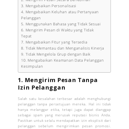
3. Mengabaikan Personalisasi
4. Mengabaikan Keluhan atau Pertanyaan
Pelanggan
5. Menggunakan Bahasa yang Tidak Sesuai
6. Mengirim Pesan di Waktu yang Tidak
Tepat
7. Mengabaikan Fitur yang Tersedia
8. Tidak Memantau dan Menganalisis Kinerja
9. Tidak Mengelola Grup dengan Baik
10. Mengabaikan Keamanan Data Pelanggan
Kesimpulan
1.
Mengirim Pesan Tanpa
Izin Pelanggan
Salah satu kesalahan terbesar adalah menghubungi
pelanggan tanpa persetujuan mereka. Hal ini tidak
hanya melanggar etika, tetapi juga dapat dianggap
sebagai spam yang merusak reputasi bisnis Anda.
Pastikan untuk selalu mendapatkan izin eksplisit dari
pelanggan sebelum mengirimkan pesan promosi.