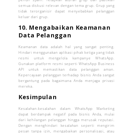
semua diskusi relevan dengan tema grup. Grup yang
tidak terorganisir dapat menyebabkan pelanggan
keluar dari grup.
10.
Mengabaikan Keamanan
Data Pelanggan
Keamanan data adalah hal yang sangat penting.
Hindari menggunakan aplikasi pihak ketiga yang tidak
resmi untuk mengelola kampanye WhatsApp.
Gunakan platform resmi seperti WhatsApp Business
API untuk memastikan data pelanggan aman.
Kepercayaan pelanggan terhadap bisnis Anda sangat
bergantung pada bagaimana Anda menjaga privasi
mereka.
Kesimpulan
Kesalahan-kesalahan dalam WhatsApp Marketing
dapat berdampak negatif pada bisnis Anda, mulai
dari kehilangan pelanggan hingga merusak reputasi.
Dengan menghindari kesalahan seperti mengirim
pesan tanpa izin, mengabaikan personalisasi, atau