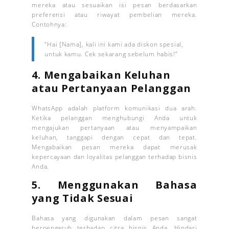
mereka atau sesuaikan isi pesan berdasarkan
preferensi atau riwayat pembelian mereka.
Contohnya:
“Hai [Nama], kali ini kami ada diskon spesial,
untuk kamu. Cek sekarang sebelum habis!”
4.
Mengabaikan Keluhan
atau Pertanyaan Pelanggan
WhatsApp adalah platform komunikasi dua arah.
Ketika pelanggan menghubungi Anda untuk
mengajukan pertanyaan atau menyampaikan
keluhan, tanggapi dengan cepat dan tepat.
Mengabaikan pesan mereka dapat merusak
kepercayaan dan loyalitas pelanggan terhadap bisnis
Anda.
5.
Menggunakan Bahasa
yang Tidak Sesuai
Bahasa yang digunakan dalam pesan sangat
berpengaruh terhadap citra bisnis Anda. Hindari