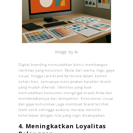
Image by Ai
Digital branding memudahkan bisnis membangun
identitas yang konsisten. Mulai dari warna, logo, gaya
visual, hingga cara brand berbicara dalam konten
sehari-hari, semuanya menciptakan karakter brand
yang mudah dikenali. Identitas yang kuat
memudahkan konsumen mengingat brand Anda dan
membedakannya dari kompetitor. Konsistensi visual
dan gaya komunikasi juga membuat brand terlihat
lebih solid sehingga audiens merasa memiliki
keterikatan dengan nilai yang ingin disampaikan.
4. Meningkatkan Loyalitas