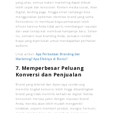
yang jelas, semua materi marketing dapat dibuat
lebih cepat dan konsisten. Konten media sosial, iklan
digital, landing page, hingga email campaign bisa
menggunakan pedoman identitas brand yang sama.
Konsistensi ini membuat biaya pemasaran lebih
efisien karena Anda tidak perlu membangun reputasi
dari awal setiap kali membuat kampanye baru. Selain
itu, semakin kuat branding Anda, semakin rendah
biaya yang diperlukan untuk mendapatkan perhatian
audiens.
Lihat artikel:
Apa Perbedaan Branding dan
Marketing? Apa Efeknya di Bisnis?
7. Memperbesar Peluang
Konversi dan Penjualan
Brand yang dikenal dan dipercaya cenderung
memiliki tingkat konversi lebih tinggi dibandingkan
brand yang tidak memiliki kehadiran digital. Ketika
konsumen merasa yakin dengan reputasi brand
Anda, mereka akan lebih mudah mengambil
tindakan, seperti membeli produk, mengisi formulir,