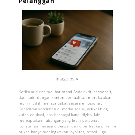
Pelanggan
Image by Ai
Ketika audiens melihat brand Anda aktif, responsif,
dan hadir dengan konten berkualitas, mereka akan
lebih mudah merasa dekat secara emosional.
Kehadiran konsisten di media sosial, artikel blog,
video edukasi, dan berbagai kanal digital lain
menciptakan hubungan yang lebih personal.
Konsumen merasa didengar dan diperhatikan. Hal ini
bukan hanya meningkatkan loyalitas, tetapi juga