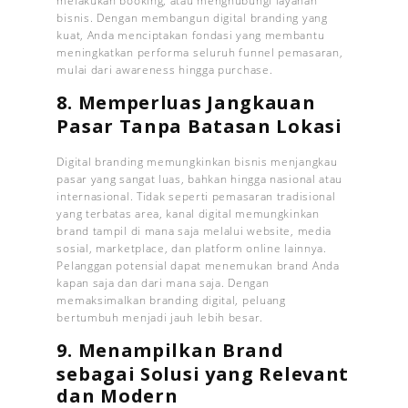
melakukan booking, atau menghubungi layanan
bisnis. Dengan membangun digital branding yang
kuat, Anda menciptakan fondasi yang membantu
meningkatkan performa seluruh funnel pemasaran,
mulai dari awareness hingga purchase.
8. Memperluas Jangkauan
Pasar Tanpa Batasan Lokasi
Digital branding memungkinkan bisnis menjangkau
pasar yang sangat luas, bahkan hingga nasional atau
internasional. Tidak seperti pemasaran tradisional
yang terbatas area, kanal digital memungkinkan
brand tampil di mana saja melalui website, media
sosial, marketplace, dan platform online lainnya.
Pelanggan potensial dapat menemukan brand Anda
kapan saja dan dari mana saja. Dengan
memaksimalkan branding digital, peluang
bertumbuh menjadi jauh lebih besar.
9. Menampilkan Brand
sebagai Solusi yang Relevant
dan Modern