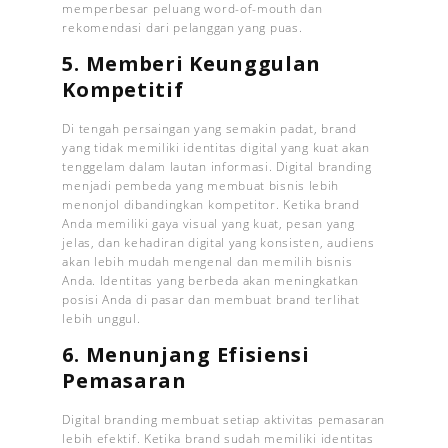
memperbesar peluang word-of-mouth dan
rekomendasi dari pelanggan yang puas.
5. Memberi Keunggulan
Kompetitif
Di tengah persaingan yang semakin padat, brand
yang tidak memiliki identitas digital yang kuat akan
tenggelam dalam lautan informasi. Digital branding
menjadi pembeda yang membuat bisnis lebih
menonjol dibandingkan kompetitor. Ketika brand
Anda memiliki gaya visual yang kuat, pesan yang
jelas, dan kehadiran digital yang konsisten, audiens
akan lebih mudah mengenal dan memilih bisnis
Anda. Identitas yang berbeda akan meningkatkan
posisi Anda di pasar dan membuat brand terlihat
lebih unggul.
6. Menunjang Efisiensi
Pemasaran
Digital branding membuat setiap aktivitas pemasaran
lebih efektif. Ketika brand sudah memiliki identitas