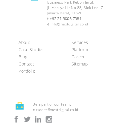
Business Park Kebon Jeruk
Jl. Meruya Ilir No 88, Blok i no. 7
Jakarta Barat, 11620
+62 21 3006 7981
t
e
info@nextdigital.co.id
About
Services
Case Studies
Platform
Blog
Career
Contact
Sitemap
Portfolio
Be a part of our team.
e
career@nextdigital.co.id