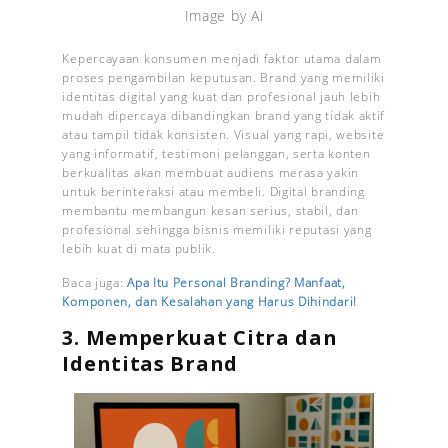
Image by Ai
Kepercayaan konsumen menjadi faktor utama dalam
proses pengambilan keputusan. Brand yang memiliki
identitas digital yang kuat dan profesional jauh lebih
mudah dipercaya dibandingkan brand yang tidak aktif
atau tampil tidak konsisten. Visual yang rapi, website
yang informatif, testimoni pelanggan, serta konten
berkualitas akan membuat audiens merasa yakin
untuk berinteraksi atau membeli. Digital branding
membantu membangun kesan serius, stabil, dan
profesional sehingga bisnis memiliki reputasi yang
lebih kuat di mata publik.
Baca juga:
Apa Itu Personal Branding? Manfaat,
Komponen, dan Kesalahan yang Harus Dihindari!
3. Memperkuat Citra dan
Identitas Brand