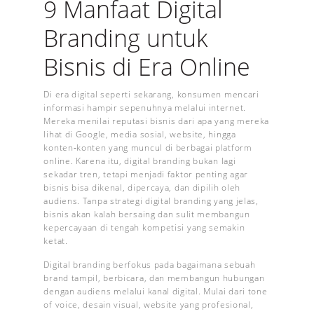
9 Manfaat Digital
Branding untuk
Bisnis di Era Online
Di era digital seperti sekarang, konsumen mencari
informasi hampir sepenuhnya melalui internet.
Mereka menilai reputasi bisnis dari apa yang mereka
lihat di Google, media sosial, website, hingga
konten‐konten yang muncul di berbagai platform
online. Karena itu, digital branding bukan lagi
sekadar tren, tetapi menjadi faktor penting agar
bisnis bisa dikenal, dipercaya, dan dipilih oleh
audiens. Tanpa strategi digital branding yang jelas,
bisnis akan kalah bersaing dan sulit membangun
kepercayaan di tengah kompetisi yang semakin
ketat.
Digital branding berfokus pada bagaimana sebuah
brand tampil, berbicara, dan membangun hubungan
dengan audiens melalui kanal digital. Mulai dari tone
of voice, desain visual, website yang profesional,