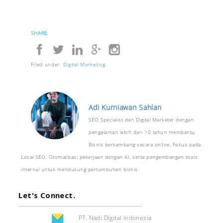
SHARE
Filed under:
Digital Marketing
Adi Kurniawan Sahlan
SEO Specialist dan Digital Marketer dengan
pengalaman lebih dari 10 tahun membantu
Bisnis berkembang secara online. Fokus pada
Local SEO, Otomatisasi pekerjaan dengan AI, serta pengembangan tools
internal untuk mendukung pertumbuhan bisnis.
Let's Connect.
PT. Nadi Digital Indonesia