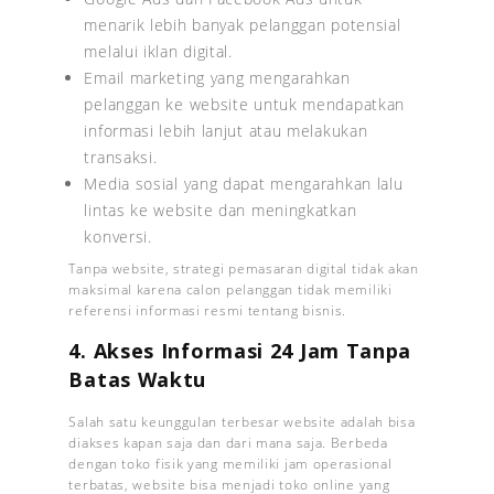
menarik lebih banyak pelanggan potensial
melalui iklan digital.
Email marketing yang mengarahkan
pelanggan ke website untuk mendapatkan
informasi lebih lanjut atau melakukan
transaksi.
Media sosial yang dapat mengarahkan lalu
lintas ke website dan meningkatkan
konversi.
Tanpa website, strategi pemasaran digital tidak akan
maksimal karena calon pelanggan tidak memiliki
referensi informasi resmi tentang bisnis.
4. Akses Informasi 24 Jam Tanpa
Batas Waktu
Salah satu keunggulan terbesar website adalah bisa
diakses kapan saja dan dari mana saja. Berbeda
dengan toko fisik yang memiliki jam operasional
terbatas, website bisa menjadi toko online yang