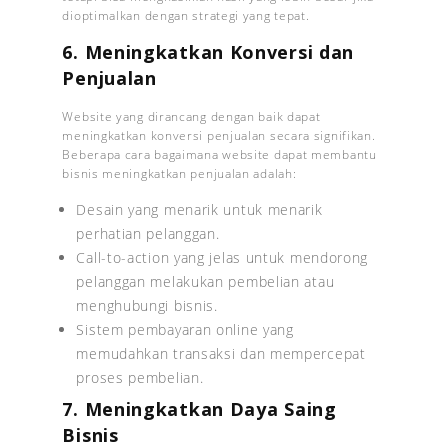
dioptimalkan dengan strategi yang tepat.
6. Meningkatkan Konversi dan
Penjualan
Website yang dirancang dengan baik dapat
meningkatkan konversi penjualan secara signifikan.
Beberapa cara bagaimana website dapat membantu
bisnis meningkatkan penjualan adalah:
Desain yang menarik untuk menarik
perhatian pelanggan.
Call-to-action yang jelas untuk mendorong
pelanggan melakukan pembelian atau
menghubungi bisnis.
Sistem pembayaran online yang
memudahkan transaksi dan mempercepat
proses pembelian.
7. Meningkatkan Daya Saing
Bisnis