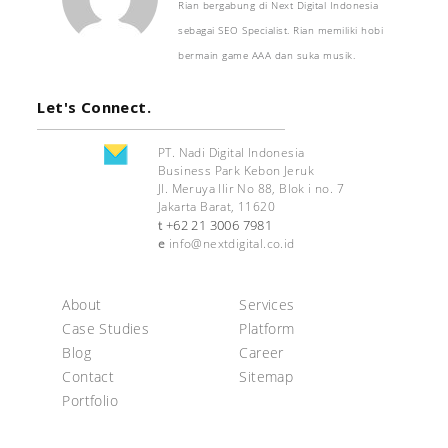
Rian bergabung di Next Digital Indonesia
sebagai SEO Specialist. Rian memiliki hobi
bermain game AAA dan suka musik.
Let's Connect.
PT. Nadi Digital Indonesia
Business Park Kebon Jeruk
Jl. Meruya Ilir No 88, Blok i no. 7
Jakarta Barat, 11620
+62 21 3006 7981
t
e
info@nextdigital.co.id
About
Services
Case Studies
Platform
Blog
Career
Contact
Sitemap
Portfolio