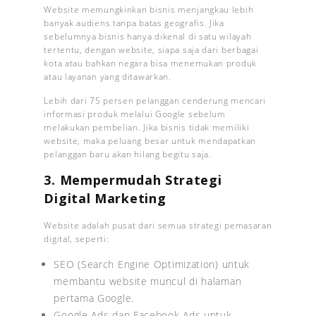
Website memungkinkan bisnis menjangkau lebih
banyak audiens tanpa batas geografis. Jika
sebelumnya bisnis hanya dikenal di satu wilayah
tertentu, dengan website, siapa saja dari berbagai
kota atau bahkan negara bisa menemukan produk
atau layanan yang ditawarkan.
Lebih dari 75 persen pelanggan cenderung mencari
informasi produk melalui Google sebelum
melakukan pembelian. Jika bisnis tidak memiliki
website, maka peluang besar untuk mendapatkan
pelanggan baru akan hilang begitu saja.
3. Mempermudah Strategi
Digital Marketing
Website adalah pusat dari semua strategi pemasaran
digital, seperti:
SEO (Search Engine Optimization) untuk
membantu website muncul di halaman
pertama Google.
Google Ads dan Facebook Ads untuk