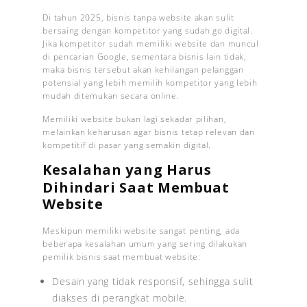
Di tahun 2025, bisnis tanpa website akan sulit
bersaing dengan kompetitor yang sudah go digital.
Jika kompetitor sudah memiliki website dan muncul
di pencarian Google, sementara bisnis lain tidak,
maka bisnis tersebut akan kehilangan pelanggan
potensial yang lebih memilih kompetitor yang lebih
mudah ditemukan secara online.
Memiliki website bukan lagi sekadar pilihan,
melainkan keharusan agar bisnis tetap relevan dan
kompetitif di pasar yang semakin digital.
Kesalahan yang Harus
Dihindari Saat Membuat
Website
Meskipun memiliki website sangat penting, ada
beberapa kesalahan umum yang sering dilakukan
pemilik bisnis saat membuat website:
Desain yang tidak responsif, sehingga sulit
diakses di perangkat mobile.