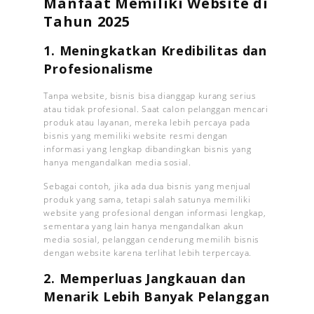
Manfaat Memiliki Website di
Tahun 2025
1. Meningkatkan Kredibilitas dan
Profesionalisme
Tanpa website, bisnis bisa dianggap kurang serius
atau tidak profesional. Saat calon pelanggan mencari
produk atau layanan, mereka lebih percaya pada
bisnis yang memiliki website resmi dengan
informasi yang lengkap dibandingkan bisnis yang
hanya mengandalkan media sosial.
Sebagai contoh, jika ada dua bisnis yang menjual
produk yang sama, tetapi salah satunya memiliki
website yang profesional dengan informasi lengkap,
sementara yang lain hanya mengandalkan akun
media sosial, pelanggan cenderung memilih bisnis
dengan website karena terlihat lebih terpercaya.
2. Memperluas Jangkauan dan
Menarik Lebih Banyak Pelanggan