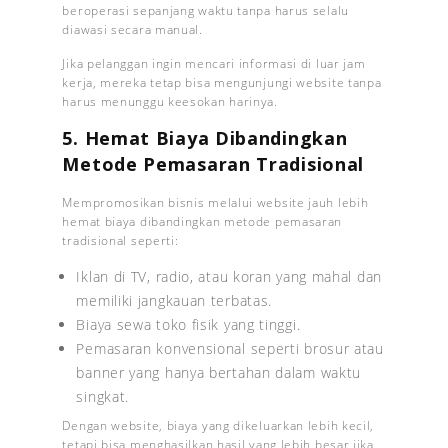
beroperasi sepanjang waktu tanpa harus selalu
diawasi secara manual.
Jika pelanggan ingin mencari informasi di luar jam
kerja, mereka tetap bisa mengunjungi website tanpa
harus menunggu keesokan harinya.
5. Hemat Biaya Dibandingkan
Metode Pemasaran Tradisional
Mempromosikan bisnis melalui website jauh lebih
hemat biaya dibandingkan metode pemasaran
tradisional seperti:
Iklan di TV, radio, atau koran yang mahal dan
memiliki jangkauan terbatas.
Biaya sewa toko fisik yang tinggi.
Pemasaran konvensional seperti brosur atau
banner yang hanya bertahan dalam waktu
singkat.
Dengan website, biaya yang dikeluarkan lebih kecil,
tetapi bisa menghasilkan hasil yang lebih besar jika