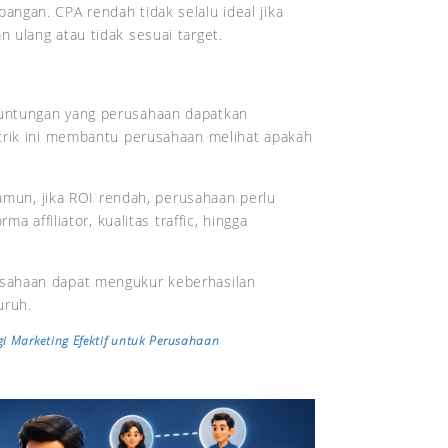
ngan. CPA rendah tidak selalu ideal jika
 ulang atau tidak sesuai target.
untungan yang perusahaan dapatkan
trik ini membantu perusahaan melihat apakah
Namun, jika ROI rendah, perusahaan perlu
a affiliator, kualitas traffic, hingga
sahaan dapat mengukur keberhasilan
uruh.
gi Marketing Efektif untuk Perusahaan