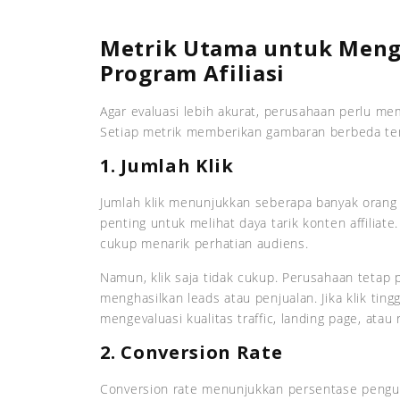
Metrik Utama untuk Meng
Program Afiliasi
Agar evaluasi lebih akurat, perusahaan perlu me
Setiap metrik memberikan gambaran berbeda tent
1. Jumlah Klik
Jumlah klik menunjukkan seberapa banyak orang te
penting untuk melihat daya tarik konten affiliate.
cukup menarik perhatian audiens.
Namun, klik saja tidak cukup. Perusahaan tetap p
menghasilkan leads atau penjualan. Jika klik ting
mengevaluasi kualitas traffic, landing page, atau
2. Conversion Rate
Conversion rate menunjukkan persentase pengun