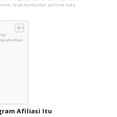
asumsi, tetapi berdasarkan performa nyata.
ing?
gram Afiliasi
am Afiliasi Itu