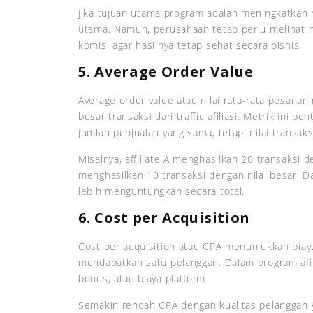
Jika tujuan utama program adalah meningkatkan r
utama. Namun, perusahaan tetap perlu melihat ni
komisi agar hasilnya tetap sehat secara bisnis.
5. Average Order Value
Average order value atau nilai rata-rata pesa
besar transaksi dari traffic afiliasi. Metrik ini p
jumlah penjualan yang sama, tetapi nilai transak
Misalnya, affiliate A menghasilkan 20 transaksi de
menghasilkan 10 transaksi dengan nilai besar. D
lebih menguntungkan secara total.
6. Cost per Acquisition
Cost per acquisition atau CPA menunjukkan biay
mendapatkan satu pelanggan. Dalam program afilia
bonus, atau biaya platform.
Semakin rendah CPA dengan kualitas pelanggan ya