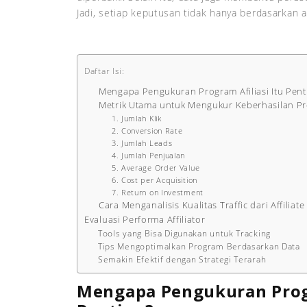
Jadi, setiap keputusan tidak hanya berdasarkan 
Daftar Isi:
Mengapa Pengukuran Program Afiliasi Itu Pent
Metrik Utama untuk Mengukur Keberhasilan Pro
1. Jumlah Klik
2. Conversion Rate
3. Jumlah Leads
4. Jumlah Penjualan
5. Average Order Value
6. Cost per Acquisition
7. Return on Investment
Cara Menganalisis Kualitas Traffic dari Affiliate
Evaluasi Performa Affiliator
Tools yang Bisa Digunakan untuk Tracking
Tips Mengoptimalkan Program Berdasarkan Data
Semakin Efektif dengan Strategi Terarah
Mengapa Pengukuran Progr