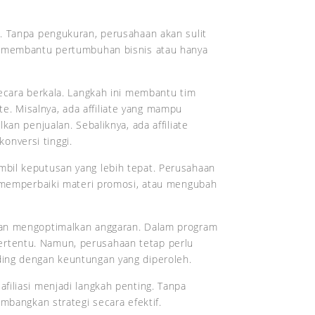
. Tanpa pengukuran, perusahaan akan sulit
r membantu pertumbuhan bisnis atau hanya
ecara berkala. Langkah ini membantu tim
iate. Misalnya, ada affiliate yang mampu
kan penjualan. Sebaliknya, ada affiliate
konversi tinggi.
bil keputusan yang lebih tepat. Perusahaan
, memperbaiki materi promosi, atau mengubah
.
aan mengoptimalkan anggaran. Dalam program
l tertentu. Namun, perusahaan tetap perlu
ing dengan keuntungan yang diperoleh.
filiasi menjadi langkah penting. Tanpa
mbangkan strategi secara efektif.