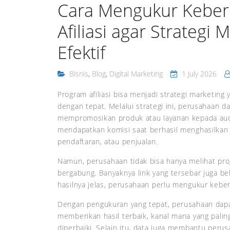
Cara Mengukur Keber
Afiliasi agar Strategi 
Efektif
Bisnis
,
Blog
,
Digital Marketing
1 July 2026
Program afiliasi bisa menjadi strategi marketing
dengan tepat. Melalui strategi ini, perusahaan d
mempromosikan produk atau layanan kepada audie
mendapatkan komisi saat berhasil menghasilkan ti
pendaftaran, atau penjualan.
Namun, perusahaan tidak bisa hanya melihat progra
bergabung. Banyaknya link yang tersebar juga b
hasilnya jelas, perusahaan perlu mengukur keberh
Dengan pengukuran yang tepat, perusahaan dapa
memberikan hasil terbaik, kanal mana yang paling
diperbaiki. Selain itu, data juga membantu per