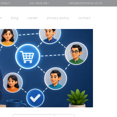
7165827
021-30067981
INFO@NEXTDIGITAL.CO.ID
rm
blog
career
privacy policy
contact