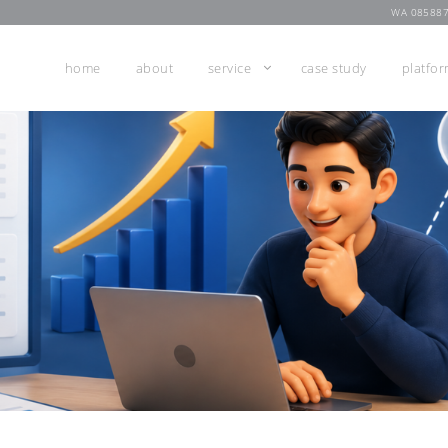
WA 08588
home
about
service
case study
platfo