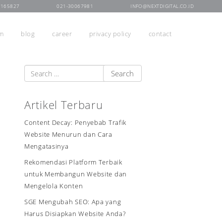
7165827
021-30067981
INFO@NEXTDIGITAL.CO.ID
rm
blog
career
privacy policy
contact
Artikel Terbaru
Content Decay: Penyebab Trafik
Website Menurun dan Cara
Mengatasinya
Rekomendasi Platform Terbaik
untuk Membangun Website dan
Mengelola Konten
SGE Mengubah SEO: Apa yang
Harus Disiapkan Website Anda?