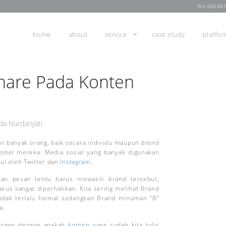
WA 08588
home
about
service
case study
platfo
Share Pada Konten
da Nurdariyati
an banyak orang, baik secara individu maupun
brand
tomer
mereka. Media sosial yang banyak digunakan
ul oleh Twitter dan
Instagram
.
aian pesan tentu harus mewakili
brand
tersebut,
arus sangat diperhatikan. Kita sering melihat Brand
idak terlalu formal sedangkan Brand minuman “B”
a.
bungan dengan apakah
konten
yang sudah kita tulis