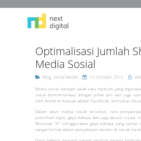
Optimalisasi Jumlah 
Media Sosial
Blog
,
Social Media
13 October 2015
Wil
Media sosial menjadi salah satu medium yang digunak
untuk berkomunikasi dengan pihak lain dan juga
cus
oleh
brand
terbanyak adalah Facebook, kemudian disus
Dalam akun media sosial tersebut, cara penyamp
pemilihan topik, gaya bahasa dan juga desain visual h
Minuman “A” menggunakan gaya bahasa yang santai t
sangat formal dalam penyampain konten di social medi
Gaya bahasa menjadi sangat penting karena berhu