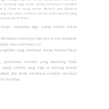
ari seorang copy writer untuk meresearch terlebih
 di share di social media. Menarik atau tidaknya
yang like, share, retweet, berikut beberapa hal yang
nya banyak di share:
ulisan, tujuannya agar orang tertarik untuk
k membaca tulisannya tapi kita scrool kebawah
glike atau menshare itu.
u menghibur yang membuat orang merasa harus
, perhatikan content yang diposting tidak
 ulang content yang ingin di posting seolah
apakah jika Anda membaca content tersebut
nt tersebut.