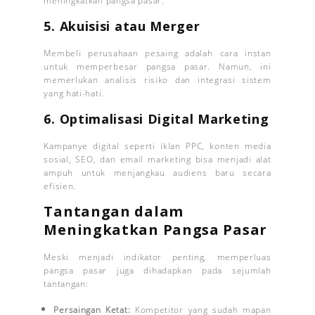
meningkatkan pangsa pasar.
5. Akuisisi atau Merger
Membeli perusahaan pesaing adalah cara instan
untuk memperbesar pangsa pasar. Namun, ini
memerlukan analisis risiko dan integrasi sistem
yang hati-hati.
6. Optimalisasi Digital Marketing
Kampanye digital seperti iklan PPC, konten media
sosial, SEO, dan email marketing bisa menjadi alat
ampuh untuk menjangkau audiens baru secara
efisien.
Tantangan dalam
Meningkatkan Pangsa Pasar
Meski menjadi indikator penting, memperluas
pangsa pasar juga dihadapkan pada sejumlah
tantangan:
Persaingan Ketat:
Kompetitor yang sudah mapan