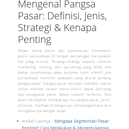
Mengenal Pangsa
Pasar: Definisi, Jenis,
Strategi & Kenapa
Penting
Dalam dunia bisnis dan pemasaran, memahami
posisi perusahaan di tengah persaingan merupakan
hal yang krusial. Strategi-strategi seperti content
marketing, closing, dan up-selling yang telah kita
bahas sebelumnya akan berjalan lebih efektif jika
perusahaan memiliki wawasan yang akurat tentang
pangsa pasar. Pangsa pasar menjadi indikator utama
untuk melihat sejauh mana bisnis dapat bersaing
dan menguasai pasar dalam industri tertentu. Kita
akan membahas tentang apa itu pangsa pasar, jenis-
jenisnya, manfaat strategisnya, serta bagaimana cara
mengukurnya dengan tepat.
Artikel Lainnya :
Mengapa Segmentasi Pasar
Penting? Cara Melakukan & Menentukannya