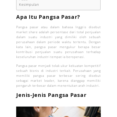
Kesimpulan
Apa Itu Pangsa Pasar?
Pangsa pasar atau dalam bahasa Inggris disebut
market share adalah persentase dari total penjualan
dalam suatu industri yang dimiliki oleh sebuah
perusahaan dalam periode waktu tertentu. Dengan
kata lain, pangsa pasar mengukur berapa besar
kontribusi penjualan suatu perusahaan terhadap
keseluruhan industri tempat ia beroperasi.
Pangsa pasar menjadi tolak ukur kekuatan kompetitif
sebuah bisnis di industri terkait. Perusahaan yang
memiliki pangsa pasar terbesar sering disebut
sebagai market leader, karena dianggap memiliki
pengaruh terbesar dalam menentukan arah industri.
Jenis-Jenis Pangsa Pasar