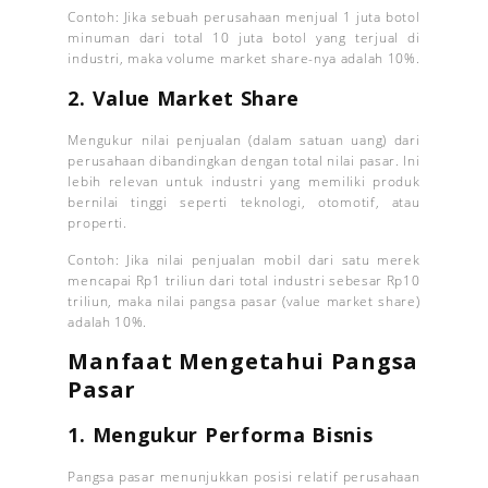
Contoh: Jika sebuah perusahaan menjual 1 juta botol
minuman dari total 10 juta botol yang terjual di
industri, maka volume market share-nya adalah 10%.
2. Value Market Share
Mengukur nilai penjualan (dalam satuan uang) dari
perusahaan dibandingkan dengan total nilai pasar. Ini
lebih relevan untuk industri yang memiliki produk
bernilai tinggi seperti teknologi, otomotif, atau
properti.
Contoh: Jika nilai penjualan mobil dari satu merek
mencapai Rp1 triliun dari total industri sebesar Rp10
triliun, maka nilai pangsa pasar (value market share)
adalah 10%.
Manfaat Mengetahui Pangsa
Pasar
1. Mengukur Performa Bisnis
Pangsa pasar menunjukkan posisi relatif perusahaan