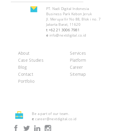
PT. Nadi Digital Indonesia
Business Park Kebon Jeruk
Jl. Meruya Ilir No 88, Blok i no. 7
Jakarta Barat, 11620
+62 21 3006 7981
t
e
info@nextdigital.co.id
About
Services
Case Studies
Platform
Blog
Career
Contact
Sitemap
Portfolio
Be a part of our team.
e
career@nextdigital.co.id