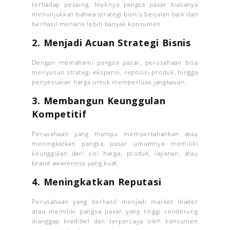
terhadap pesaing. Naiknya pangsa pasar biasanya
menunjukkan bahwa strategi bisnis berjalan baik dan
berhasil menarik lebih banyak konsumen.
2. Menjadi Acuan Strategi Bisnis
Dengan memahami pangsa pasar, perusahaan bisa
menyusun strategi ekspansi, reposisi produk, hingga
penyesuaian harga untuk memperluas jangkauan.
3. Membangun Keunggulan
Kompetitif
Perusahaan yang mampu mempertahankan atau
meningkatkan pangsa pasar umumnya memiliki
keunggulan dari sisi harga, produk, layanan, atau
brand awareness yang kuat.
4. Meningkatkan Reputasi
Perusahaan yang berhasil menjadi market leader
atau memiliki pangsa pasar yang tinggi cenderung
dianggap kredibel dan terpercaya oleh konsumen