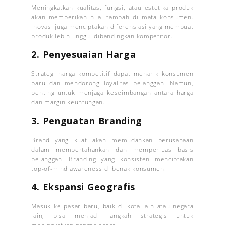
Meningkatkan kualitas, fungsi, atau estetika produk
akan memberikan nilai tambah di mata konsumen.
Inovasi juga menciptakan diferensiasi yang membuat
produk lebih unggul dibandingkan kompetitor.
2. Penyesuaian Harga
Strategi harga kompetitif dapat menarik konsumen
baru dan mendorong loyalitas pelanggan. Namun,
penting untuk menjaga keseimbangan antara harga
dan margin keuntungan.
3. Penguatan Branding
Brand yang kuat akan memudahkan perusahaan
dalam mempertahankan dan memperluas basis
pelanggan. Branding yang konsisten menciptakan
top-of-mind awareness di benak konsumen.
4. Ekspansi Geografis
Masuk ke pasar baru, baik di kota lain atau negara
lain, bisa menjadi langkah strategis untuk