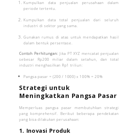
Kumpulkan data penjualan perusahaan dalam
periode tertentu.
Kumpulkan data total penjualan dari seluruh
industri di sektor yang sama.
Gunakan rumus di atas untuk mendapatkan hasil
dalam bentuk persentase.
Contoh Perhitungan:
Jika PT XYZ mencatat penjualan
sebesar Rp200 miliar dalam setahun, dan total
industri menghasilkan Rp1 triliun:
Pangsa pasar = (200 / 1000) x 100% = 20%
Strategi untuk
Meningkatkan Pangsa Pasar
Memperluas pangsa pasar membutuhkan strategi
yang komprehensif. Berikut beberapa pendekatan
yang bisa dilakukan perusahaan:
1. Inovasi Produk