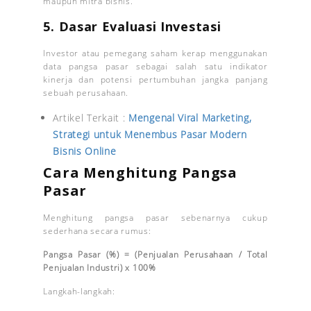
maupun mitra bisnis.
5. Dasar Evaluasi Investasi
Investor atau pemegang saham kerap menggunakan
data pangsa pasar sebagai salah satu indikator
kinerja dan potensi pertumbuhan jangka panjang
sebuah perusahaan.
Artikel Terkait :
Mengenal Viral Marketing,
Strategi untuk Menembus Pasar Modern
Bisnis Online
Cara Menghitung Pangsa
Pasar
Menghitung pangsa pasar sebenarnya cukup
sederhana secara rumus:
Pangsa Pasar (%) = (Penjualan Perusahaan / Total
Penjualan Industri) x 100%
Langkah-langkah: