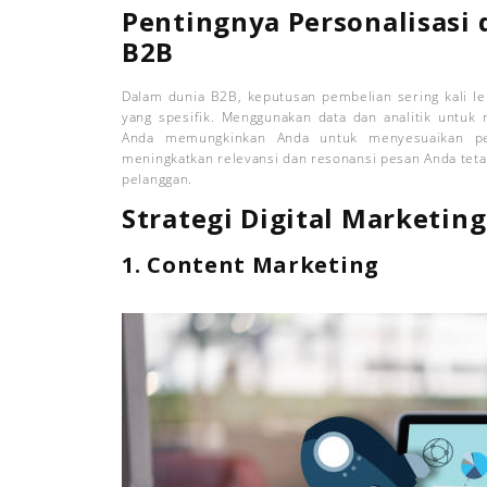
Pentingnya Personalisasi 
B2B
Dalam dunia B2B, keputusan pembelian sering kali le
yang spesifik. Menggunakan data dan analitik untuk
Anda memungkinkan Anda untuk menyesuaikan pes
meningkatkan relevansi dan resonansi pesan Anda tetap
pelanggan.
Strategi Digital Marketin
1. Content Marketing