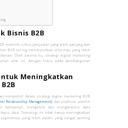
ting
 Bisnis B2B
B memiliki siklus penjualan yang lebih panjang dan
lien B2B sering membutuhkan informasi yang lebih
lian. Oleh karena itu, strategi digital marketing
uhan unik ini, dengan fokus pada pembangunan
untuk Meningkatkan
g B2B
n kompetitif dalam strategi digital marketing B2B
er Relationship Management)
, dan platform analitik
n kampanye, mengelola dan menganalisis data
asis data. Teknologi ini tidak hanya meningkatkan
 segmentasi yang lebih dalam, yang sangat penting