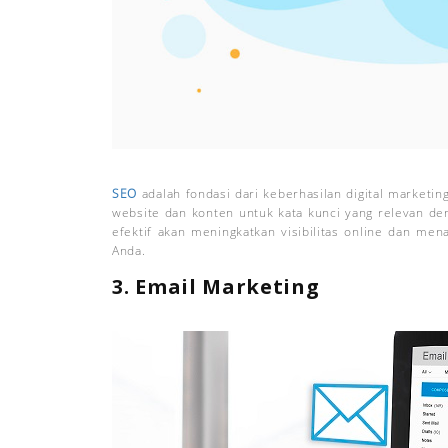
SEO
adalah fondasi dari keberhasilan digital marketi
website dan konten untuk kata kunci yang relevan den
efektif akan meningkatkan visibilitas online dan mena
Anda.
3. Email Marketing