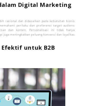
dalam Digital Marketing
bih rasional dan didasarkan pada kebutuhan bisnis
 memahami perilaku dan preferensi target audiens
an dan konten. Personalisasi ini tidak hanya
i juga meningkatkan peluang konversi dan loyalitas
g Efektif untuk B2B