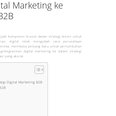
tal Marketing ke
 B2B
enjadi komponen krusial dalam strategi bisnis untuk
rmasi digital telah mengubah cara perusahaan
 mereka, membuka peluang baru untuk pertumbuhan
ntegrasikan digital marketing ke dalam strategi
si yang akurat.
gi Digital Marketing B2B
 B2B