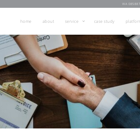
WA 08588
home
about
service
case study
platfo