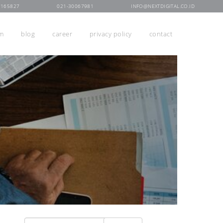
7165827
021-30067981
INFO@NEXTDIGITAL.CO.ID
rm
blog
career
privacy policy
contact