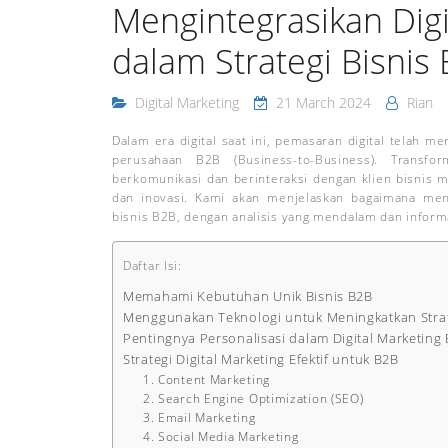
Mengintegrasikan Digi
dalam Strategi Bisnis
Digital Marketing
21 March 2024
Rian
Dalam era digital saat ini, pemasaran digital telah m
perusahaan B2B (Business-to-Business). Transfo
berkomunikasi dan berinteraksi dengan klien bisnis
dan inovasi. Kami akan menjelaskan bagaimana mengi
bisnis B2B, dengan analisis yang mendalam dan informa
Daftar Isi:
Memahami Kebutuhan Unik Bisnis B2B
Menggunakan Teknologi untuk Meningkatkan Strate
Pentingnya Personalisasi dalam Digital Marketing
Strategi Digital Marketing Efektif untuk B2B
1. Content Marketing
2. Search Engine Optimization (SEO)
3. Email Marketing
4. Social Media Marketing