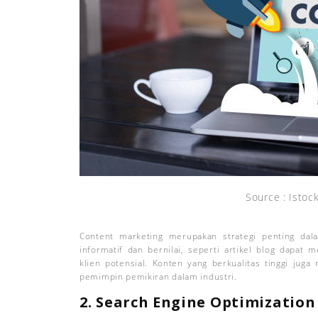
Source : Istoc
Content marketing merupakan strategi penting da
informatif dan bernilai, seperti artikel blog dapa
klien potensial. Konten yang berkualitas tinggi juga
pemimpin pemikiran dalam industri.
2. Search Engine Optimization