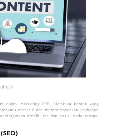
kphoto
lam digital marketing B2B. Membuat konten yang
t membantu menarik dan mempertahankan perhatian
 meningkatkan kredibilitas dan posisi Anda sebagai
 (SEO)