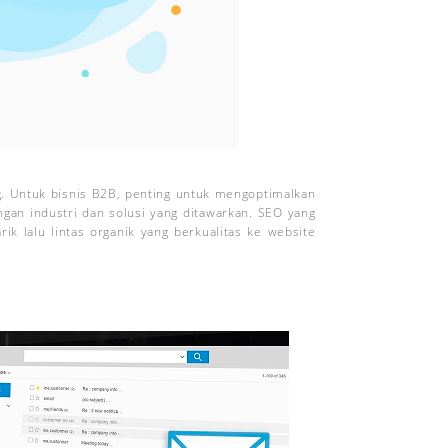
ng. Untuk bisnis B2B, penting untuk mengoptimalkan
gan industri dan solusi yang ditawarkan. SEO yang
rik lalu lintas organik yang berkualitas ke website