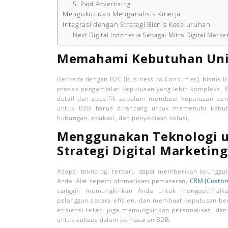
5. Paid Advertising
Mengukur dan Menganalisis Kinerja
Integrasi dengan Strategi Bisnis Keseluruhan
Next Digital Indonesia Sebagai Mitra Digital Marke
Memahami Kebutuhan Unik
Berbeda dengan B2C (Business-to-Consumer), bisnis B2
proses pengambilan keputusan yang lebih kompleks. K
detail dan spesifik sebelum membuat keputusan pembe
untuk B2B harus dirancang untuk memenuhi kebut
hubungan, edukasi, dan penyediaan solusi.
Menggunakan Teknologi 
Strategi Digital Marketin
Adopsi teknologi terbaru dapat memberikan keunggula
Anda. Alat seperti otomatisasi pemasaran,
CRM (Custom
canggih memungkinkan Anda untuk mengoptimalka
pelanggan secara efisien, dan membuat keputusan berb
efisiensi tetapi juga memungkinkan personalisasi dan
untuk sukses dalam pemasaran B2B.