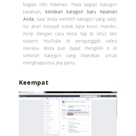
bagian info halaman. Pada bagian kategori
halaman,
ketikkan
kategori
baru halaman
Anda
.
Saat Anda memilih kategori yang valid,
itu akan menjadi kotak kata kunci mandiri,
mirip dengan cara kerja
tag
di situs lain
seperti YouTube di pengunggah video
mereka. Anda pun dapat mengklik X di
sebelah kategori yang diberikan untuk
menghapusnya jika perlu.
Keempat