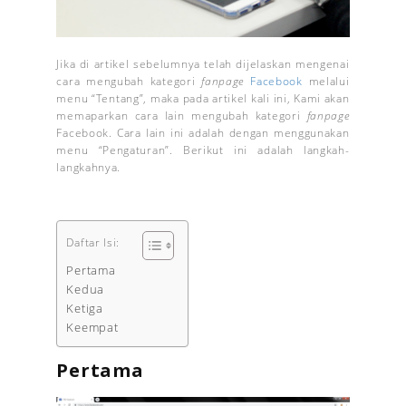
Jika di artikel sebelumnya telah dijelaskan mengenai
cara mengubah kategori
fanpage
Facebook
melalui
menu “Tentang”, maka pada artikel kali ini, Kami akan
memaparkan cara lain mengubah kategori
fanpage
Facebook. Cara lain ini adalah dengan menggunakan
menu “Pengaturan”. Berikut ini adalah langkah-
langkahnya.
Daftar Isi:
Pertama
Kedua
Ketiga
Keempat
Pertama