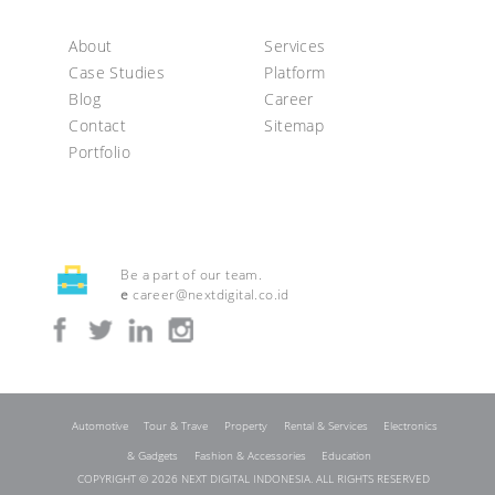
About
Services
Case Studies
Platform
Blog
Career
Contact
Sitemap
Portfolio
Be a part of our team.
e
career@nextdigital.co.id
Automotive
Tour & Trave
Property
Rental & Services
Electronics
& Gadgets
Fashion & Accessories
Education
COPYRIGHT © 2026 NEXT DIGITAL INDONESIA. ALL RIGHTS RESERVED