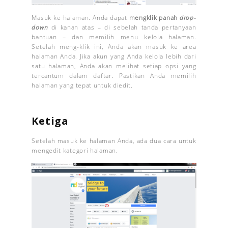
Masuk ke halaman. Anda dapat
mengklik panah
drop-
down
di kanan atas – di sebelah tanda pertanyaan
bantuan – dan memilih menu kelola halaman.
Setelah meng-klik ini, Anda akan masuk ke area
halaman Anda. Jika akun yang Anda kelola lebih dari
satu halaman, Anda akan melihat setiap opsi yang
tercantum dalam daftar. Pastikan Anda memilih
halaman yang tepat untuk diedit.
Ketiga
Setelah masuk ke halaman Anda, ada dua cara untuk
mengedit kategori halaman.