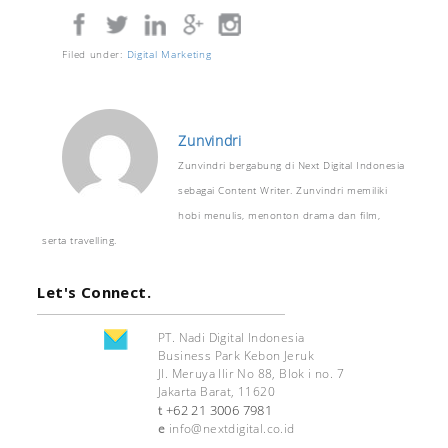
Filed under:
Digital Marketing
Zunvindri
Zunvindri bergabung di Next Digital Indonesia
sebagai Content Writer. Zunvindri memiliki
hobi menulis, menonton drama dan film,
serta travelling.
Let's Connect.
PT. Nadi Digital Indonesia
Business Park Kebon Jeruk
Jl. Meruya Ilir No 88, Blok i no. 7
Jakarta Barat, 11620
+62 21 3006 7981
t
e
info@nextdigital.co.id