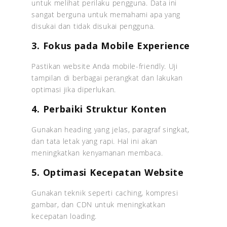
untuk melihat perilaku pengguna. Data ini
sangat berguna untuk memahami apa yang
disukai dan tidak disukai pengguna.
3. Fokus pada Mobile Experience
Pastikan website Anda mobile-friendly. Uji
tampilan di berbagai perangkat dan lakukan
optimasi jika diperlukan.
4. Perbaiki Struktur Konten
Gunakan heading yang jelas, paragraf singkat,
dan tata letak yang rapi. Hal ini akan
meningkatkan kenyamanan membaca.
5. Optimasi Kecepatan Website
Gunakan teknik seperti caching, kompresi
gambar, dan CDN untuk meningkatkan
kecepatan loading.