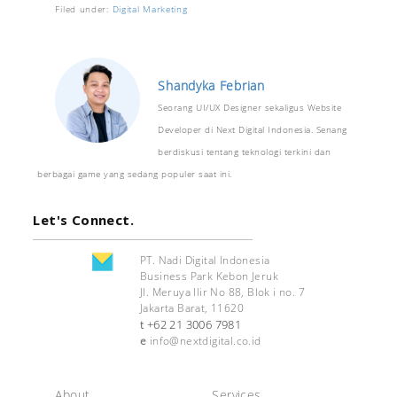
Filed under:
Digital Marketing
Shandyka Febrian
Seorang UI/UX Designer sekaligus Website
Developer di Next Digital Indonesia. Senang
berdiskusi tentang teknologi terkini dan
berbagai game yang sedang populer saat ini.
Let's Connect.
PT. Nadi Digital Indonesia
Business Park Kebon Jeruk
Jl. Meruya Ilir No 88, Blok i no. 7
Jakarta Barat, 11620
+62 21 3006 7981
t
e
info@nextdigital.co.id
About
Services