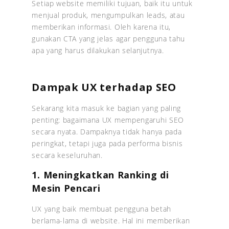
Setiap website memiliki tujuan, baik itu untuk
menjual produk, mengumpulkan leads, atau
memberikan informasi. Oleh karena itu,
gunakan CTA yang jelas agar pengguna tahu
apa yang harus dilakukan selanjutnya.
Dampak UX terhadap SEO
Sekarang kita masuk ke bagian yang paling
penting: bagaimana UX mempengaruhi SEO
secara nyata. Dampaknya tidak hanya pada
peringkat, tetapi juga pada performa bisnis
secara keseluruhan.
1. Meningkatkan Ranking di
Mesin Pencari
UX yang baik membuat pengguna betah
berlama-lama di website. Hal ini memberikan