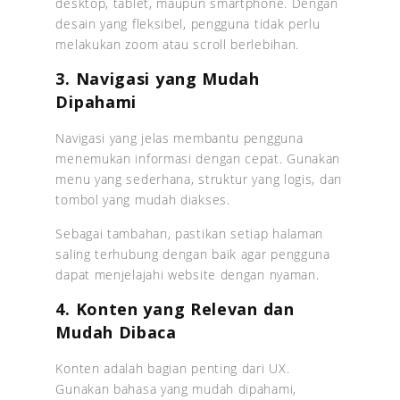
desktop, tablet, maupun smartphone. Dengan
desain yang fleksibel, pengguna tidak perlu
melakukan zoom atau scroll berlebihan.
3. Navigasi yang Mudah
Dipahami
Navigasi yang jelas membantu pengguna
menemukan informasi dengan cepat. Gunakan
menu yang sederhana, struktur yang logis, dan
tombol yang mudah diakses.
Sebagai tambahan, pastikan setiap halaman
saling terhubung dengan baik agar pengguna
dapat menjelajahi website dengan nyaman.
4. Konten yang Relevan dan
Mudah Dibaca
Konten adalah bagian penting dari UX.
Gunakan bahasa yang mudah dipahami,