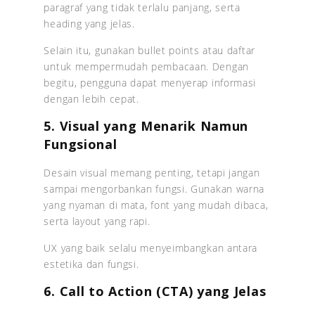
paragraf yang tidak terlalu panjang, serta
heading yang jelas.
Selain itu, gunakan bullet points atau daftar
untuk mempermudah pembacaan. Dengan
begitu, pengguna dapat menyerap informasi
dengan lebih cepat.
5. Visual yang Menarik Namun
Fungsional
Desain visual memang penting, tetapi jangan
sampai mengorbankan fungsi. Gunakan warna
yang nyaman di mata, font yang mudah dibaca,
serta layout yang rapi.
UX yang baik selalu menyeimbangkan antara
estetika dan fungsi.
6. Call to Action (CTA) yang Jelas