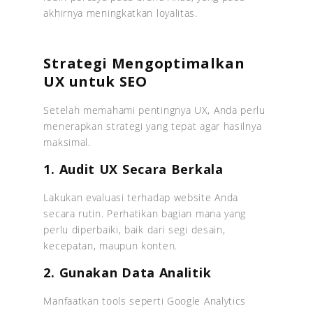
akhirnya meningkatkan loyalitas.
Strategi Mengoptimalkan
UX untuk SEO
Setelah memahami pentingnya UX, Anda perlu
menerapkan strategi yang tepat agar hasilnya
maksimal.
1. Audit UX Secara Berkala
Lakukan evaluasi terhadap website Anda
secara rutin. Perhatikan bagian mana yang
perlu diperbaiki, baik dari segi desain,
kecepatan, maupun konten.
2. Gunakan Data Analitik
Manfaatkan tools seperti Google Analytics