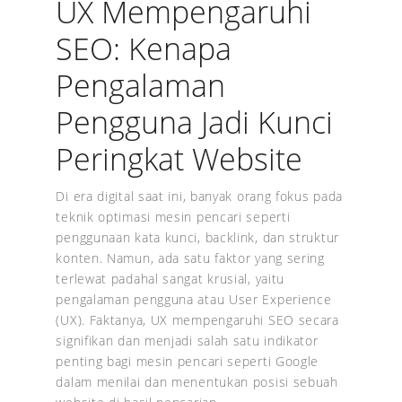
UX Mempengaruhi
SEO: Kenapa
Pengalaman
Pengguna Jadi Kunci
Peringkat Website
Di era digital saat ini, banyak orang fokus pada
teknik optimasi mesin pencari seperti
penggunaan kata kunci, backlink, dan struktur
konten. Namun, ada satu faktor yang sering
terlewat padahal sangat krusial, yaitu
pengalaman pengguna atau User Experience
(UX). Faktanya, UX mempengaruhi SEO secara
signifikan dan menjadi salah satu indikator
penting bagi mesin pencari seperti Google
dalam menilai dan menentukan posisi sebuah