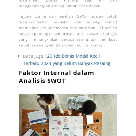
memahami posisi mereka saat ini dan
mengembangkan strategi untuk masa depan.
Tujuan utama dari analisis SWOT adalah untuk
memaksimalkan kekuatan dan peluang sambil
meminimalkan kelemahan dan ancaman. Ini adalah
langkah penting dalam proses perencanaan strategis
yang memungkinkan perusahaan untuk membuat
keputusan yang lebih baik dan lebih informasi.
Baca Juga :
20 Ide Bisnis Modal Kecil
Terbaru 2024 yang Belum Banyak Pesaing
Faktor Internal dalam
Analisis SWOT