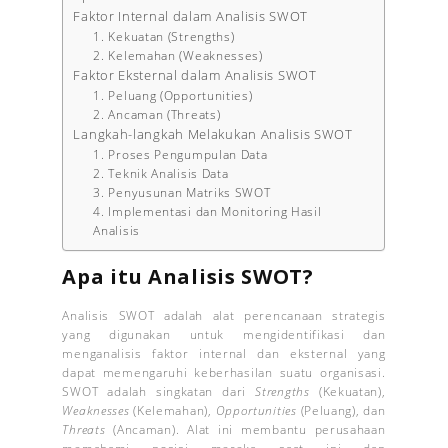
Faktor Internal dalam Analisis SWOT
1. Kekuatan (Strengths)
2. Kelemahan (Weaknesses)
Faktor Eksternal dalam Analisis SWOT
1. Peluang (Opportunities)
2. Ancaman (Threats)
Langkah-langkah Melakukan Analisis SWOT
1. Proses Pengumpulan Data
2. Teknik Analisis Data
3. Penyusunan Matriks SWOT
4. Implementasi dan Monitoring Hasil
Analisis
Apa itu Analisis SWOT?
Analisis SWOT adalah alat perencanaan strategis
yang digunakan untuk mengidentifikasi dan
menganalisis faktor internal dan eksternal yang
dapat memengaruhi keberhasilan suatu organisasi.
SWOT adalah singkatan dari
Strengths
(Kekuatan),
Weaknesses
(Kelemahan),
Opportunities
(Peluang), dan
Threats
(Ancaman). Alat ini membantu perusahaan