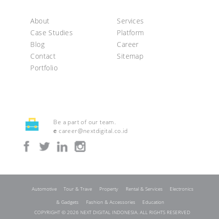
About
Services
Case Studies
Platform
Blog
Career
Contact
Sitemap
Portfolio
Be a part of our team.
e
career@nextdigital.co.id
Automotive
Tour & Trave
Property
Rental & Services
Electronics
& Gadgets
Fashion & Accessories
Education
COPYRIGHT © 2026 NEXT DIGITAL INDONESIA. ALL RIGHTS RESERVED