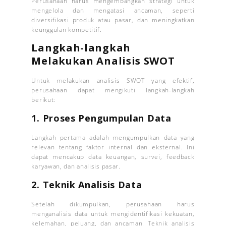
Perusahaan harus mengembangkan strategi untuk
mengelola dan mengatasi ancaman, seperti
diversifikasi produk atau pasar, dan meningkatkan
keunggulan kompetitif.
Langkah-langkah
Melakukan Analisis SWOT
Untuk melakukan analisis SWOT yang efektif,
perusahaan dapat mengikuti langkah-langkah
berikut:
1. Proses Pengumpulan Data
Langkah pertama adalah mengumpulkan data yang
relevan tentang faktor internal dan eksternal. Ini
dapat mencakup data keuangan, survei, feedback
karyawan, dan analisis pasar.
2. Teknik Analisis Data
Setelah dikumpulkan, perusahaan harus
menganalisis data untuk mengidentifikasi kekuatan,
kelemahan, peluang, dan ancaman. Teknik analisis