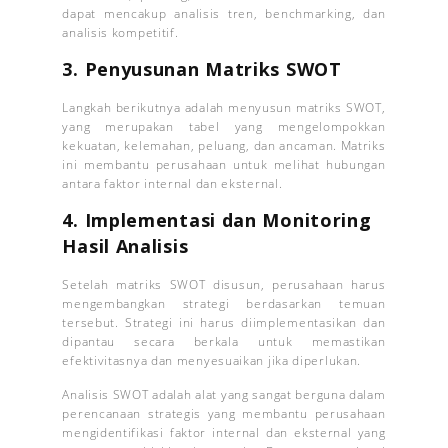
dapat mencakup analisis tren, benchmarking, dan
analisis kompetitif.
3. Penyusunan Matriks SWOT
Langkah berikutnya adalah menyusun matriks SWOT,
yang merupakan tabel yang mengelompokkan
kekuatan, kelemahan, peluang, dan ancaman. Matriks
ini membantu perusahaan untuk melihat hubungan
antara faktor internal dan eksternal.
4. Implementasi dan Monitoring
Hasil Analisis
Setelah matriks SWOT disusun, perusahaan harus
mengembangkan strategi berdasarkan temuan
tersebut. Strategi ini harus diimplementasikan dan
dipantau secara berkala untuk memastikan
efektivitasnya dan menyesuaikan jika diperlukan.
Analisis SWOT adalah alat yang sangat berguna dalam
perencanaan strategis yang membantu perusahaan
mengidentifikasi faktor internal dan eksternal yang