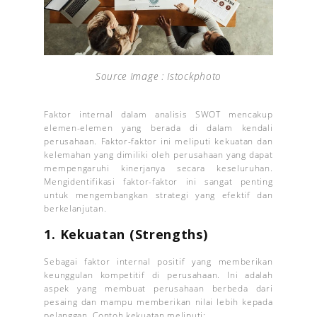
Source Image : Istockphoto
Faktor internal dalam analisis SWOT mencakup
elemen-elemen yang berada di dalam kendali
perusahaan. Faktor-faktor ini meliputi kekuatan dan
kelemahan yang dimiliki oleh perusahaan yang dapat
mempengaruhi kinerjanya secara keseluruhan.
Mengidentifikasi faktor-faktor ini sangat penting
untuk mengembangkan strategi yang efektif dan
berkelanjutan.
1. Kekuatan (Strengths)
Sebagai faktor internal positif yang memberikan
keunggulan kompetitif di perusahaan. Ini adalah
aspek yang membuat perusahaan berbeda dari
pesaing dan mampu memberikan nilai lebih kepada
pelanggan. Contoh kekuatan meliputi: