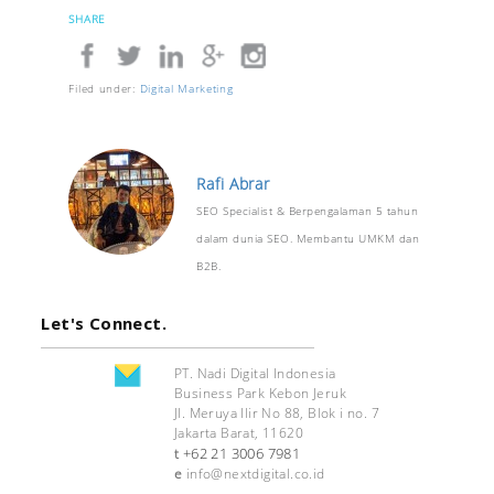
SHARE
Filed under:
Digital Marketing
Rafi Abrar
SEO Specialist & Berpengalaman 5 tahun
dalam dunia SEO. Membantu UMKM dan
B2B.
Let's Connect.
PT. Nadi Digital Indonesia
Business Park Kebon Jeruk
Jl. Meruya Ilir No 88, Blok i no. 7
Jakarta Barat, 11620
+62 21 3006 7981
t
e
info@nextdigital.co.id