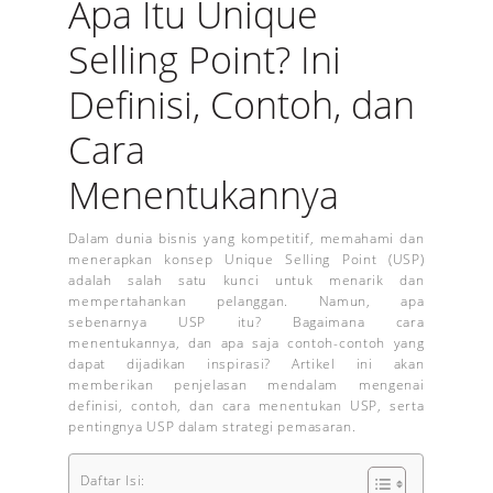
Apa Itu Unique
Selling Point? Ini
Definisi, Contoh, dan
Cara
Menentukannya
Dalam dunia bisnis yang kompetitif, memahami dan
menerapkan konsep Unique Selling Point (USP)
adalah salah satu kunci untuk menarik dan
mempertahankan pelanggan. Namun, apa
sebenarnya USP itu? Bagaimana cara
menentukannya, dan apa saja contoh-contoh yang
dapat dijadikan inspirasi? Artikel ini akan
memberikan penjelasan mendalam mengenai
definisi, contoh, dan cara menentukan USP, serta
pentingnya USP dalam strategi pemasaran.
Daftar Isi: