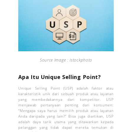
Source Image : Istockphoto
Apa Itu Unique Selling Point?
Unique Selling Point (USP) adalah faktor atau
karakteristik unik dari sebuah produk atau layanan
yang membedakannya dari kompetitor. USP
menjawab pertanyaan penting dari konsumen:
“Mengapa saya harus memilih produk atau layanan
Anda daripada yang lain?” Bisa juga diartikan, USP
adalah daya tarik utama yang ditawarkan kepada
pelanggan yang tidak dapat mereka temukan di