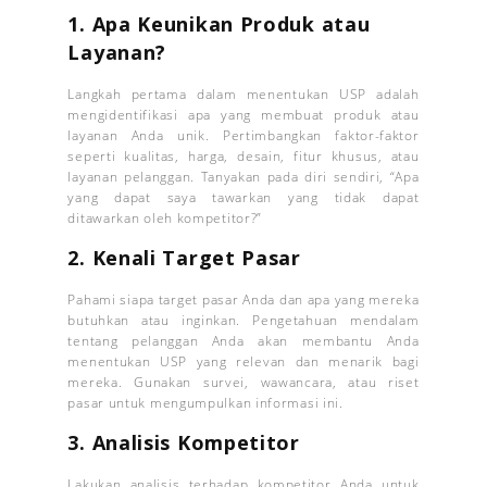
1.
Apa Keunikan Produk atau
Layanan?
Langkah pertama dalam menentukan USP adalah
mengidentifikasi apa yang membuat produk atau
layanan Anda unik. Pertimbangkan faktor-faktor
seperti kualitas, harga, desain, fitur khusus, atau
layanan pelanggan. Tanyakan pada diri sendiri, “Apa
yang dapat saya tawarkan yang tidak dapat
ditawarkan oleh kompetitor?”
2.
Kenali Target Pasar
Pahami siapa target pasar Anda dan apa yang mereka
butuhkan atau inginkan. Pengetahuan mendalam
tentang pelanggan Anda akan membantu Anda
menentukan USP yang relevan dan menarik bagi
mereka. Gunakan survei, wawancara, atau riset
pasar untuk mengumpulkan informasi ini.
3.
Analisis Kompetitor
Lakukan analisis terhadap kompetitor Anda untuk