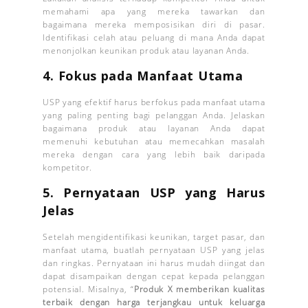
memahami apa yang mereka tawarkan dan
bagaimana mereka memposisikan diri di pasar.
Identifikasi celah atau peluang di mana Anda dapat
menonjolkan keunikan produk atau layanan Anda.
4.
Fokus pada Manfaat Utama
USP yang efektif harus berfokus pada manfaat utama
yang paling penting bagi pelanggan Anda. Jelaskan
bagaimana produk atau layanan Anda dapat
memenuhi kebutuhan atau memecahkan masalah
mereka dengan cara yang lebih baik daripada
kompetitor.
5.
Pernyataan USP yang Harus
Jelas
Setelah mengidentifikasi keunikan, target pasar, dan
manfaat utama, buatlah pernyataan USP yang jelas
dan ringkas. Pernyataan ini harus mudah diingat dan
dapat disampaikan dengan cepat kepada pelanggan
potensial. Misalnya, “
Produk X memberikan kualitas
terbaik dengan harga terjangkau untuk keluarga