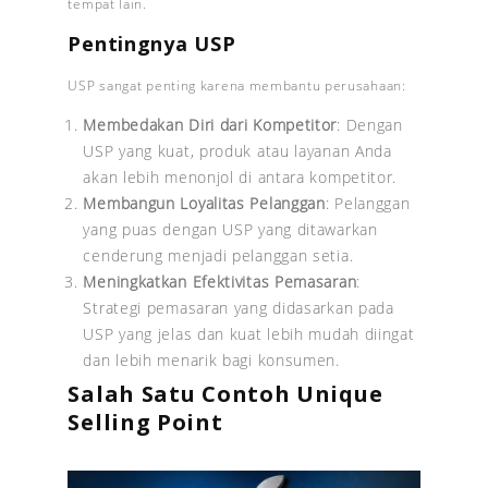
tempat lain.
Pentingnya USP
USP sangat penting karena membantu perusahaan:
Membedakan Diri dari Kompetitor
: Dengan
USP yang kuat, produk atau layanan Anda
akan lebih menonjol di antara kompetitor.
Membangun Loyalitas Pelanggan
: Pelanggan
yang puas dengan USP yang ditawarkan
cenderung menjadi pelanggan setia.
Meningkatkan Efektivitas Pemasaran
:
Strategi pemasaran yang didasarkan pada
USP yang jelas dan kuat lebih mudah diingat
dan lebih menarik bagi konsumen.
Salah Satu Contoh Unique
Selling Point