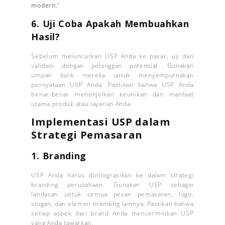
modern.
“
6. Uji Coba Apakah Membuahkan
Hasil?
Sebelum meluncurkan USP Anda ke pasar, uji dan
validasi dengan pelanggan potensial. Gunakan
umpan balik mereka untuk menyempurnakan
pernyataan USP Anda. Pastikan bahwa USP Anda
benar-benar menonjolkan keunikan dan manfaat
utama produk atau layanan Anda.
Implementasi USP dalam
Strategi Pemasaran
1.
Branding
USP Anda harus diintegrasikan ke dalam strategi
branding perusahaan. Gunakan USP sebagai
landasan untuk semua pesan pemasaran, logo,
slogan, dan elemen branding lainnya. Pastikan bahwa
setiap aspek dari brand Anda mencerminkan USP
yang Anda tawarkan.