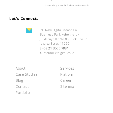
bermain game AAA dan suka musik.
Let's Connect.
PT. Nadi Digital Indonesia
Business Park Kebon Jeruk
Jl. Meruya Ilir No 88, Blok i no. 7
Jakarta Barat, 11620
+62 21 3006 7981
t
e
info@nextdigital.co.id
About
Services
Case Studies
Platform
Blog
Career
Contact
Sitemap
Portfolio