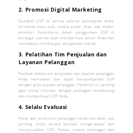
2.
Promosi Digital Marketing
Gunakan USP di semua saluran pemasaran Anda,
termasuk situs web, media sosial, iklan, dan materi
promosi. Konsistensi dalam penggunaan USP di
berbagai saluran akan memperkuat pesan Anda dan
membantu membangun pengenalan merek.
3.
Pelatihan Tim Penjualan dan
Layanan Pelanggan
Pastikan bahwa tim penjualan dan layanan pelanggan
Anda memahami dan dapat menyampaikan USP
dengan jelas kepada pelanggan. Pelatihan ini penting
agar setiap interaksi dengan pelanggan mendukung
dan memperkuat USP Anda.
4. Selalu
Evaluasi
Pasar dan preferensi pelanggan selalu berubah, jadi
penting untuk secara berkala mengevaluasi dan
menyesuaikan USP. Pantau respon pelanggan dan