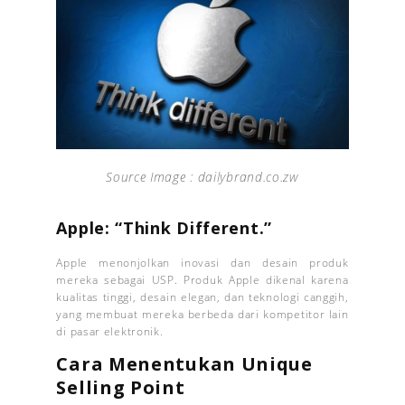
Source Image : dailybrand.co.zw
Apple: “Think Different.”
Apple menonjolkan inovasi dan desain produk
mereka sebagai USP. Produk Apple dikenal karena
kualitas tinggi, desain elegan, dan teknologi canggih,
yang membuat mereka berbeda dari kompetitor lain
di pasar elektronik.
Cara Menentukan Unique
Selling Point