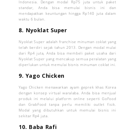
Indonesia. Dengan modal Rp75 juta untuk paket
standar, Anda bisa memulai bisnis ini dan
mendapatkan keuntungan hingga Rp140 juta dalam
waktu 6 bulan.
8. Nyoklat Super
Nyoklat Super adalah franchise minuman coklat yang
telah berdiri sejak tahun 2013. Dengan modal mulai
dari Rp4 juta, Anda bisa membeli paket usaha dari
Nyoklat Super yang mencakup semua peralatan yang
diperlukan untuk memulai bisnis minuman coklat ini.
9. Yago Chicken
Yago Chicken menawarkan ayam geprek khas Korea
dengan konsep virtual waralaba. Anda bisa menjual
produk ini melalui platform online seperti GoFood
dan GrabFood tanpa perlu memiliki outlet fisik.
Modal yang dibutuhkan untuk memulai bisnis ini
sekitar Rp4 juta.
10. Baba Rafi