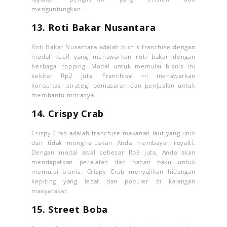
menguntungkan.
13. Roti Bakar Nusantara
Roti Bakar Nusantara adalah bisnis franchise dengan
modal kecil yang menawarkan roti bakar dengan
berbagai topping. Modal untuk memulai bisnis ini
sekitar Rp2 juta. Franchise ini menawarkan
konsultasi strategi pemasaran dan penjualan untuk
membantu mitranya.
14. Crispy Crab
Crispy Crab adalah franchise makanan laut yang unik
dan tidak mengharuskan Anda membayar royalti.
Dengan modal awal sebesar Rp3 juta, Anda akan
mendapatkan peralatan dan bahan baku untuk
memulai bisnis. Crispy Crab menyajikan hidangan
kepiting yang lezat dan populer di kalangan
masyarakat.
15. Street Boba