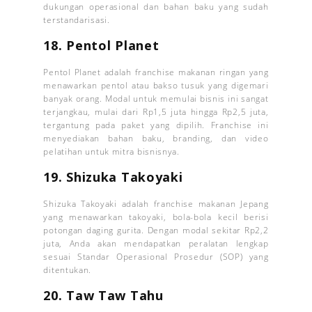
dukungan operasional dan bahan baku yang sudah
terstandarisasi.
18. Pentol Planet
Pentol Planet adalah franchise makanan ringan yang
menawarkan pentol atau bakso tusuk yang digemari
banyak orang. Modal untuk memulai bisnis ini sangat
terjangkau, mulai dari Rp1,5 juta hingga Rp2,5 juta,
tergantung pada paket yang dipilih. Franchise ini
menyediakan bahan baku, branding, dan video
pelatihan untuk mitra bisnisnya.
19. Shizuka Takoyaki
Shizuka Takoyaki adalah franchise makanan Jepang
yang menawarkan takoyaki, bola-bola kecil berisi
potongan daging gurita. Dengan modal sekitar Rp2,2
juta, Anda akan mendapatkan peralatan lengkap
sesuai Standar Operasional Prosedur (SOP) yang
ditentukan.
20. Taw Taw Tahu