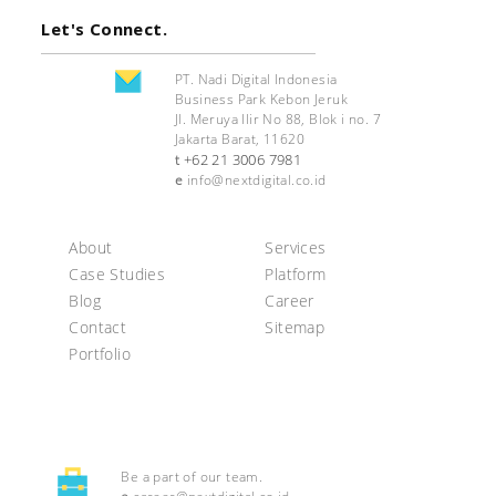
Let's Connect.
PT. Nadi Digital Indonesia
Business Park Kebon Jeruk
Jl. Meruya Ilir No 88, Blok i no. 7
Jakarta Barat, 11620
+62 21 3006 7981
t
e
info@nextdigital.co.id
About
Services
Case Studies
Platform
Blog
Career
Contact
Sitemap
Portfolio
Be a part of our team.