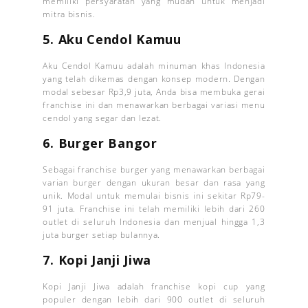
memiliki persyaratan yang mudah untuk menjadi
mitra bisnis.
5. Aku Cendol Kamuu
Aku Cendol Kamuu adalah minuman khas Indonesia
yang telah dikemas dengan konsep modern. Dengan
modal sebesar Rp3,9 juta, Anda bisa membuka gerai
franchise ini dan menawarkan berbagai variasi menu
cendol yang segar dan lezat.
6. Burger Bangor
Sebagai franchise burger yang menawarkan berbagai
varian burger dengan ukuran besar dan rasa yang
unik. Modal untuk memulai bisnis ini sekitar Rp79-
91 juta. Franchise ini telah memiliki lebih dari 260
outlet di seluruh Indonesia dan menjual hingga 1,3
juta burger setiap bulannya.
7. Kopi Janji Jiwa
Kopi Janji Jiwa adalah franchise kopi cup yang
populer dengan lebih dari 900 outlet di seluruh