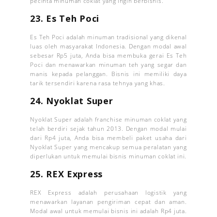
pecinta minuman coklat yang ingin berbisnis.
23. Es Teh Poci
Es Teh Poci adalah minuman tradisional yang dikenal
luas oleh masyarakat Indonesia. Dengan modal awal
sebesar Rp5 juta, Anda bisa membuka gerai Es Teh
Poci dan menawarkan minuman teh yang segar dan
manis kepada pelanggan. Bisnis ini memiliki daya
tarik tersendiri karena rasa tehnya yang khas.
24. Nyoklat Super
Nyoklat Super adalah franchise minuman coklat yang
telah berdiri sejak tahun 2013. Dengan modal mulai
dari Rp4 juta, Anda bisa membeli paket usaha dari
Nyoklat Super yang mencakup semua peralatan yang
diperlukan untuk memulai bisnis minuman coklat ini.
25. REX Express
REX Express adalah perusahaan logistik yang
menawarkan layanan pengiriman cepat dan aman.
Modal awal untuk memulai bisnis ini adalah Rp4 juta.