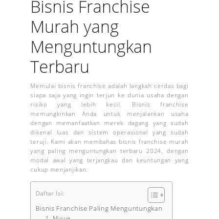
Bisnis Franchise
Murah yang
Menguntungkan
Terbaru
Memulai bisnis franchise adalah langkah cerdas bagi
siapa saja yang ingin terjun ke dunia usaha dengan
risiko yang lebih kecil. Bisnis franchise
memungkinkan Anda untuk menjalankan usaha
dengan memanfaatkan merek dagang yang sudah
dikenal luas dan sistem operasional yang sudah
teruji. Kami akan membahas bisnis franchise murah
yang paling menguntungkan terbaru 2024, dengan
modal awal yang terjangkau dan keuntungan yang
cukup menjanjikan.
Daftar Isi:
Bisnis Franchise Paling Menguntungkan
1. Mixue