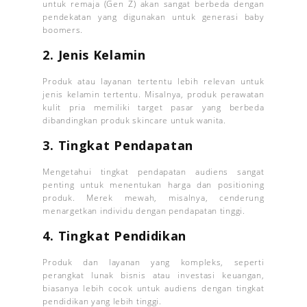
untuk remaja (Gen Z) akan sangat berbeda dengan
pendekatan yang digunakan untuk generasi baby
boomers.
2. Jenis Kelamin
Produk atau layanan tertentu lebih relevan untuk
jenis kelamin tertentu. Misalnya, produk perawatan
kulit pria memiliki target pasar yang berbeda
dibandingkan produk skincare untuk wanita.
3. Tingkat Pendapatan
Mengetahui tingkat pendapatan audiens sangat
penting untuk menentukan harga dan positioning
produk. Merek mewah, misalnya, cenderung
menargetkan individu dengan pendapatan tinggi.
4. Tingkat Pendidikan
Produk dan layanan yang kompleks, seperti
perangkat lunak bisnis atau investasi keuangan,
biasanya lebih cocok untuk audiens dengan tingkat
pendidikan yang lebih tinggi.