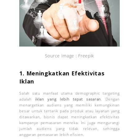
Source Image : Freepik
1. Meningkatkan Efektivitas
Iklan
Salah satu manfaat utama demographic targeting
adalah
iklan yang lebih tepat sasaran
. Dengan
menargetkan audiens yang memiliki kemungkinan
besar untuk tertarik pada produk atau layanan yang
ditawarkan, bisnis dapat meningkatkan efektivitas
kampanye pemasaran mereka. Ini juga mengurangi
jumlah audiens yang tidak relevan, sehingga
anggaran pemasaran lebih efisien.