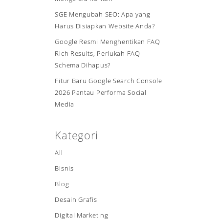
SGE Mengubah SEO: Apa yang
Harus Disiapkan Website Anda?
Google Resmi Menghentikan FAQ
Rich Results, Perlukah FAQ
Schema Dihapus?
Fitur Baru Google Search Console
2026 Pantau Performa Social
Media
Kategori
All
Bisnis
Blog
Desain Grafis
Digital Marketing