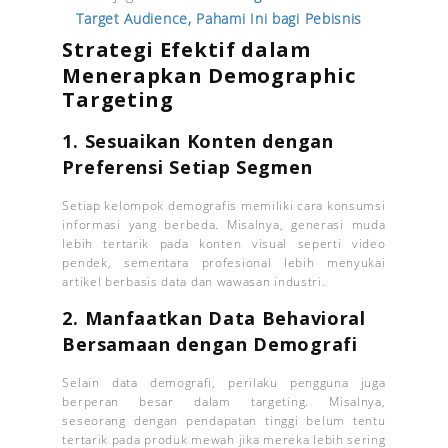
Target Audience, Pahami Ini bagi Pebisnis
Strategi Efektif dalam
Menerapkan Demographic
Targeting
1. Sesuaikan Konten dengan
Preferensi Setiap Segmen
Setiap kelompok demografis memiliki cara konsumsi
informasi yang berbeda. Misalnya, generasi muda
lebih tertarik pada konten visual seperti video
pendek, sementara profesional lebih menyukai
artikel berbasis data dan wawasan industri.
2. Manfaatkan Data Behavioral
Bersamaan dengan Demografi
Selain data demografi, perilaku pengguna juga
berperan besar dalam targeting. Misalnya,
seseorang dengan pendapatan tinggi belum tentu
tertarik pada produk mewah jika mereka lebih sering