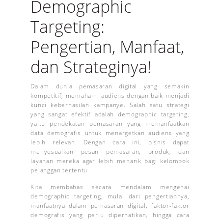
Demographic
Targeting:
Pengertian, Manfaat,
dan Strateginya!
Dalam dunia pemasaran digital yang semakin
kompetitif, memahami audiens dengan baik menjadi
kunci keberhasilan kampanye. Salah satu strategi
yang sangat efektif adalah demographic targeting,
yaitu pendekatan pemasaran yang memanfaatkan
data demografis untuk menargetkan audiens yang
lebih relevan. Dengan cara ini, bisnis dapat
menyesuaikan pesan pemasaran, produk, dan
layanan mereka agar lebih menarik bagi kelompok
pelanggan tertentu.
Kita membahas secara mendalam mengenai
demographic targeting, mulai dari pengertiannya,
manfaatnya dalam pemasaran digital, faktor-faktor
demografis yang perlu diperhatikan, hingga cara