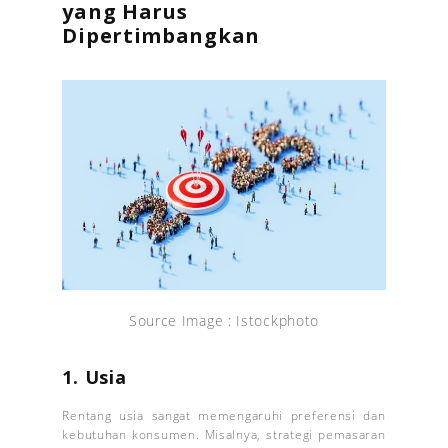
yang Harus
Dipertimbangkan
Source Image : Istockphoto
1. Usia
Rentang usia sangat memengaruhi preferensi dan
kebutuhan konsumen. Misalnya, strategi pemasaran