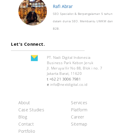
Rafi Abrar
SEO Specialist & Berpengalaman 5 tahun
dalam dunia SEO. Membantu UMKM dan
B2B.
Let's Connect.
PT. Nadi Digital Indonesia
Business Park Kebon Jeruk
Jl. Meruya Ilir No 88, Blok i no. 7
Jakarta Barat, 11620
+62 21 3006 7981
t
e
info@nextdigital.co.id
About
Services
Case Studies
Platform
Blog
Career
Contact
Sitemap
Portfolio