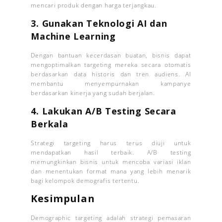
mencari produk dengan harga terjangkau.
3. Gunakan Teknologi AI dan
Machine Learning
Dengan bantuan kecerdasan buatan, bisnis dapat
mengoptimalkan targeting mereka secara otomatis
berdasarkan data historis dan tren audiens. AI
membantu menyempurnakan kampanye
berdasarkan kinerja yang sudah berjalan.
4. Lakukan A/B Testing Secara
Berkala
Strategi targeting harus terus diuji untuk
mendapatkan hasil terbaik. A/B testing
memungkinkan bisnis untuk mencoba variasi iklan
dan menentukan format mana yang lebih menarik
bagi kelompok demografis tertentu.
Kesimpulan
Demographic targeting adalah strategi pemasaran