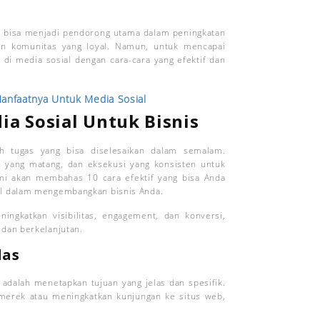
al bisa menjadi pendorong utama dalam peningkatan
n komunitas yang loyal. Namun, untuk mencapai
di media sosial dengan cara-cara yang efektif dan
Manfaatnya Untuk Media Sosial
a Sosial Untuk Bisnis
ah tugas yang bisa diselesaikan dalam semalam.
yang matang, dan eksekusi yang konsisten untuk
ami akan membahas 10 cara efektif yang bisa Anda
al dalam mengembangkan bisnis Anda.
ngkatkan visibilitas, engagement, dan konversi,
 dan berkelanjutan.
las
dalah menetapkan tujuan yang jelas dan spesifik.
merek atau meningkatkan kunjungan ke situs web,