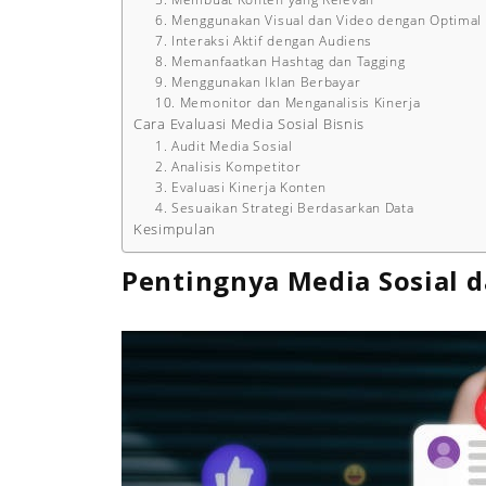
6. Menggunakan Visual dan Video dengan Optimal
7. Interaksi Aktif dengan Audiens
8. Memanfaatkan Hashtag dan Tagging
9. Menggunakan Iklan Berbayar
10. Memonitor dan Menganalisis Kinerja
Cara Evaluasi Media Sosial Bisnis
1. Audit Media Sosial
2. Analisis Kompetitor
3. Evaluasi Kinerja Konten
4. Sesuaikan Strategi Berdasarkan Data
Kesimpulan
Pentingnya Media Sosial d