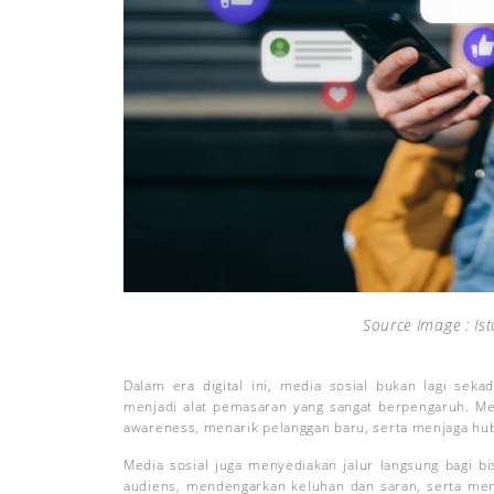
Source Image : Is
Dalam era digital ini, media sosial bukan lagi sekad
menjadi alat pemasaran yang sangat berpengaruh. Me
awareness, menarik pelanggan baru, serta menjaga hu
Media sosial juga menyediakan jalur langsung bagi b
audiens, mendengarkan keluhan dan saran, serta me