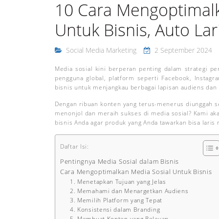
10 Cara Mengoptimalk
Untuk Bisnis, Auto Lari
Social Media Marketing
2 September 2024
Media sosial kini berperan penting dalam strategi pem
pengguna global, platform seperti Facebook, Instag
bisnis untuk menjangkau berbagai lapisan audiens da
Dengan ribuan konten yang terus-menerus diunggah set
menonjol dan meraih sukses di media sosial? Kami a
bisnis Anda agar produk yang Anda tawarkan bisa laris 
Daftar Isi:
Pentingnya Media Sosial dalam Bisnis
Cara Mengoptimalkan Media Sosial Untuk Bisnis
1. Menetapkan Tujuan yang Jelas
2. Memahami dan Menargetkan Audiens
3. Memilih Platform yang Tepat
4. Konsistensi dalam Branding
5. Membuat Konten yang Relevan