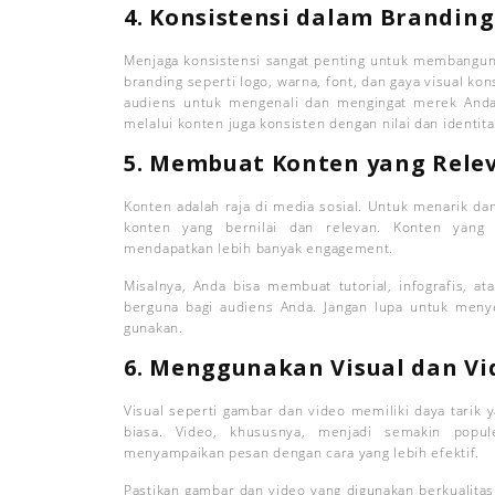
4. Konsistensi dalam Branding
Menjaga konsistensi sangat penting untuk membangun 
branding seperti logo, warna, font, dan gaya visual k
audiens untuk mengenali dan mengingat merek Anda.
melalui konten juga konsisten dengan nilai dan identit
5. Membuat Konten yang Rele
Konten adalah raja di media sosial. Untuk menarik d
konten yang bernilai dan relevan. Konten yang e
mendapatkan lebih banyak engagement.
Misalnya, Anda bisa membuat tutorial, infografis, 
berguna bagi audiens Anda. Jangan lupa untuk meny
gunakan.
6. Menggunakan Visual dan V
Visual seperti gambar dan video memiliki daya tarik 
biasa. Video, khususnya, menjadi semakin pop
menyampaikan pesan dengan cara yang lebih efektif.
Pastikan gambar dan video yang digunakan berkualitas