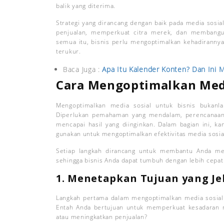
balik yang diterima.
Strategi yang dirancang dengan baik pada media sosi
penjualan, memperkuat citra merek, dan membangu
semua itu, bisnis perlu mengoptimalkan kehadirannya 
terukur.
Baca Juga :
Apa Itu Kalender Konten? Dan Ini 
Cara Mengoptimalkan Medi
Mengoptimalkan media sosial untuk bisnis bukanl
Diperlukan pemahaman yang mendalam, perencanaan 
mencapai hasil yang diinginkan. Dalam bagian ini, k
gunakan untuk mengoptimalkan efektivitas media sosi
Setiap langkah dirancang untuk membantu Anda meni
sehingga bisnis Anda dapat tumbuh dengan lebih cepat
1. Menetapkan Tujuan yang Je
Langkah pertama dalam mengoptimalkan media sosial a
Entah Anda bertujuan untuk memperkuat kesadaran 
atau meningkatkan penjualan?