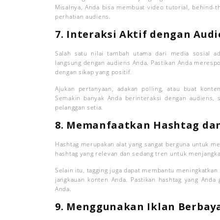
Misalnya, Anda bisa membuat video tutorial, behind-t
perhatian audiens.
7. Interaksi Aktif dengan Aud
Salah satu nilai tambah utama dari media sosial
langsung dengan audiens Anda. Pastikan Anda merespo
dengan sikap yang positif.
Ajukan pertanyaan, adakan polling, atau buat konten
Semakin banyak Anda berinteraksi dengan audiens,
pelanggan setia.
8. Memanfaatkan Hashtag da
Hashtag merupakan alat yang sangat berguna untuk mem
hashtag yang relevan dan sedang tren untuk menjangka
Selain itu, tagging juga dapat membantu meningkatkan
jangkauan konten Anda. Pastikan hashtag yang Anda 
Anda.
9. Menggunakan Iklan Berbay