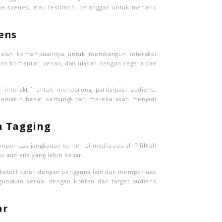
he-scenes, atau testimoni pelanggan untuk menarik
iens
 adalah kemampuannya untuk membangun interaksi
ns komentar, pesan, dan ulasan dengan segera dan
 interaktif untuk mendorong partisipasi audiens.
 semakin besar kemungkinan mereka akan menjadi
n Tagging
perluas jangkauan konten di media sosial. Pilihlah
u audiens yang lebih besar.
 keterlibatan dengan pengguna lain dan memperluas
gunakan sesuai dengan konten dan target audiens
ar