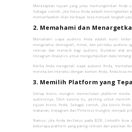
Menetapkan tujuan yang jelas memungkinkan Anda u
Sebagai contoh, jika fokus Anda adalah meningkatkan
memanfaatkan iklan berbayar bisa menjadi langkah yang
2. Memahami dan Menargetka
Memahami siapa audiens Anda adalah kunci keberh
mengetahui demografi, minat, dan perilaku audiens a
relevan dan menarik bagi audiens. Gunakan alat anal
Instagram Analytics untuk mengumpulkan data tentang
Ketika Anda mengenali siapa audiens Anda, memaha
mereka berinteraksi dengan konten Anda, Anda bisa me
3. Memilih Platform yang Tep
Setiap bisnis mungkin memerlukan platform media 
audiensnya. Oleh karena itu, penting untuk memilih
tujuan bisnis Anda. Sebagai contoh, jika bisnis Anda
makanan, Instagram dan Pinterest mungkin menjadi pili
Namun, jika Anda berfokus pada B2B, LinkedIn bisa m
beberapa platform yang paling relevan dan pastikan A