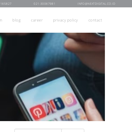
7165827
021-30067981
INFO@NEXTDIGITAL.CO.ID
rm
blog
career
privacy policy
contact