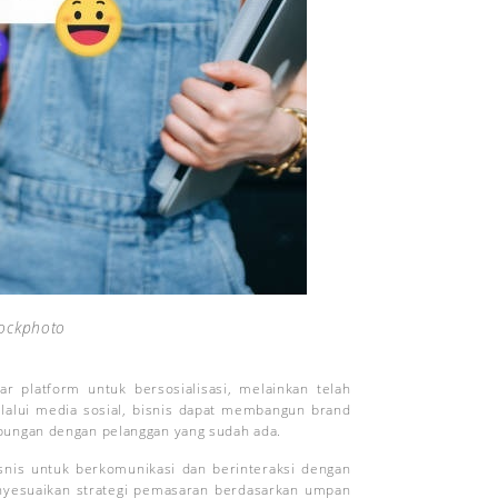
tockphoto
ar platform untuk bersosialisasi, melainkan telah
lalui media sosial, bisnis dapat membangun brand
bungan dengan pelanggan yang sudah ada.
isnis untuk berkomunikasi dan berinteraksi dengan
nyesuaikan strategi pemasaran berdasarkan umpan