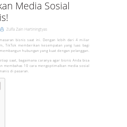
an Media Sosial
s!
Zulfa Zain Hartiningtyas
asaran bisnis saat ini. Dengan lebih dari 4 miliar
ram, TikTok memberikan kesempatan yang luas bagi
n membangun hubungan yang kuat dengan pelanggan.
iap saat, bagaimana caranya agar bisnis Anda bisa
kan membahas 10 cara mengoptimalkan media sosial
manis di pasaran.