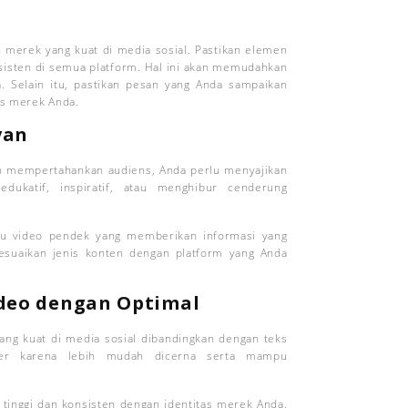
merek yang kuat di media sosial. Pastikan elemen
onsisten di semua platform. Hal ini akan memudahkan
 Selain itu, pastikan pesan yang Anda sampaikan
as merek Anda.
van
an mempertahankan audiens, Anda perlu menyajikan
dukatif, inspiratif, atau menghibur cenderung
atau video pendek yang memberikan informasi yang
esuaikan jenis konten dengan platform yang Anda
ideo dengan Optimal
yang kuat di media sosial dibandingkan dengan teks
uler karena lebih mudah dicerna serta mampu
 tinggi dan konsisten dengan identitas merek Anda.