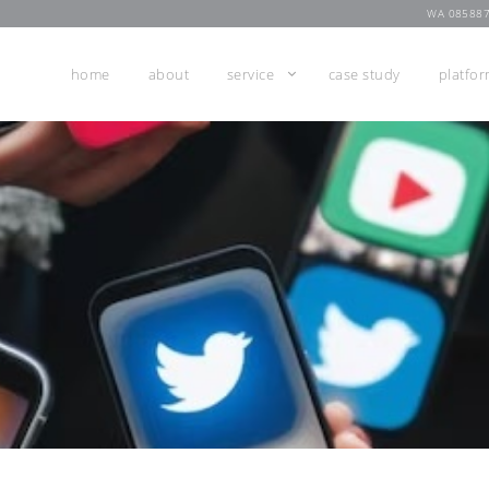
WA 08588
home
about
service
case study
platfo