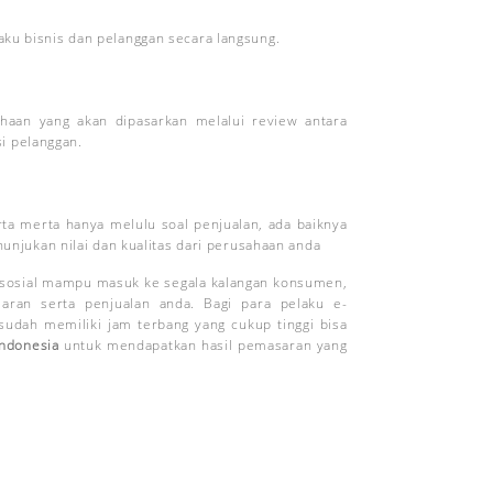
laku bisnis dan pelanggan secara langsung.
haan yang akan dipasarkan melalui review antara
i pelanggan.
rta merta hanya melulu soal penjualan, ada baiknya
jukan nilai dan kualitas dari perusahaan anda
 sosial mampu masuk ke segala kalangan konsumen,
ran serta penjualan anda. Bagi para pelaku e-
udah memiliki jam terbang yang cukup tinggi bisa
ndonesia
untuk mendapatkan hasil pemasaran yang