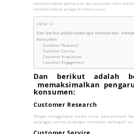
memaksimalkan pemasaran dan penjualan klien melalui
memaksimalkan pengaruh media sosial.
Daftar Isi:
Dan berikut adalah beberapa manfaat dari memak
konsumen:
Customer Research
Customer Service
Customer Acquisition
Customer Engagement
Dan berikut adalah b
memaksimalkan penga
konsumen:
Customer Research
Dengan menggunakan media sosial, para pemasar da
pelanggan, termasuk dengan memahami demografi serta
Customer Service