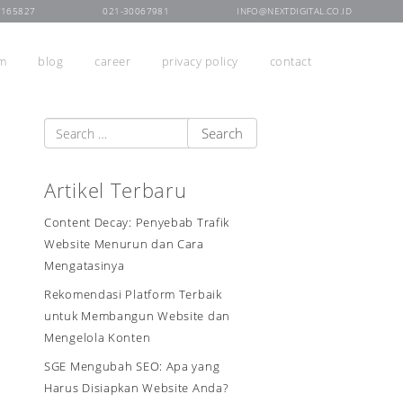
7165827
021-30067981
INFO@NEXTDIGITAL.CO.ID
rm
blog
career
privacy policy
contact
Artikel Terbaru
Content Decay: Penyebab Trafik
Website Menurun dan Cara
Mengatasinya
Rekomendasi Platform Terbaik
untuk Membangun Website dan
Mengelola Konten
SGE Mengubah SEO: Apa yang
Harus Disiapkan Website Anda?