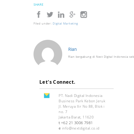
SHARE
Filed under:
Digital Marketing
Rian
Rian bergabung di Next Digital Indonesia se
Let's Connect.
PT. Nadi Digital Indonesia
Business Park Kebon Jeruk
Jl. Meruya Ilir No 88, Blok i
no. 7
Jakarta Barat, 11620
+62 21 3006 7981
t
e
info@nextdigital.co.id