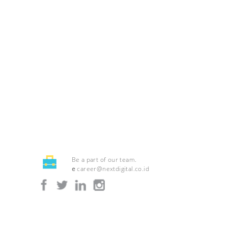
Be a part of our team.
e
career@nextdigital.co.id