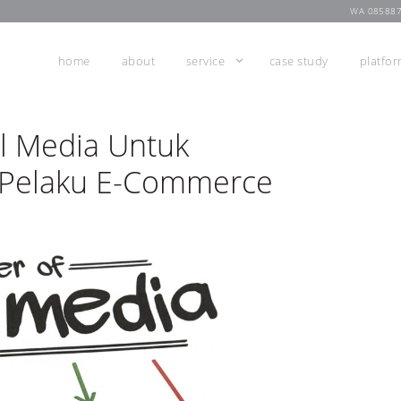
WA 08588
home
about
service
case study
platfo
l Media Untuk
 Pelaku E-Commerce