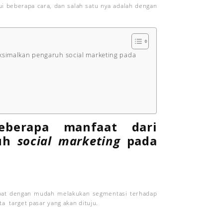
 beberapa cara, dan salah satu nya adalah dengan
simalkan pengaruh social marketing pada
eberapa manfaat dari
ruh
social marketing
pada
pat dengan mudah melakukan segmentasi terhadap
 target pasar yang akan dituju.