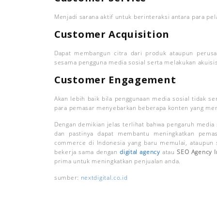
Menjadi sarana aktif untuk berinteraksi antara para pe
Customer Acquisition
Dapat membangun citra dari produk ataupun perusa
sesama pengguna media sosial serta melakukan akuisis
Customer Engagement
Akan lebih baik bila penggunaan media sosial tidak se
para pemasar menyebarkan beberapa konten yang menun
Dengan demikian jelas terlihat bahwa pengaruh media
dan pastinya dapat membantu meningkatkan pemasa
commerce di Indonesia yang baru memulai, ataupun s
bekerja sama dengan
digital agency
atau
SEO Agency I
prima untuk meningkatkan penjualan anda.
sumber:
nextdigital.co.id