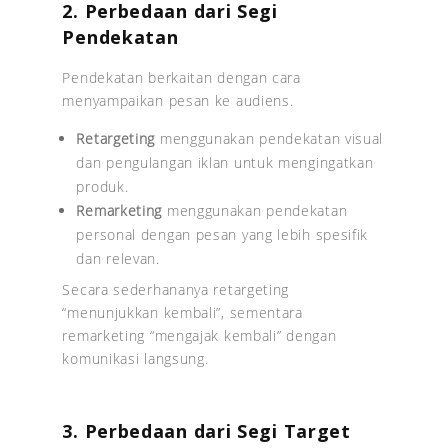
2. Perbedaan dari Segi
Pendekatan
Pendekatan berkaitan dengan cara
menyampaikan pesan ke audiens.
Retargeting
menggunakan pendekatan visual
dan pengulangan iklan untuk mengingatkan
produk.
Remarketing
menggunakan pendekatan
personal dengan pesan yang lebih spesifik
dan relevan.
Secara sederhananya retargeting
“menunjukkan kembali”, sementara
remarketing “mengajak kembali” dengan
komunikasi langsung.
3. Perbedaan dari Segi Target