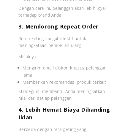
Dengan cara ini, pelanggan akan lebih loyal
terhadap brand Anda.
3. Mendorong Repeat Order
Remarketing sangat efektif untuk
meningkatkan pembelian ulang.
Misalnya:
Mengirim email diskon khusus pelanggan
lama
Memberikan rekomendasi produk terkait
Strategi ini membantu Anda meningkatkan
nilai dari setiap pelanggan.
4. Lebih Hemat Biaya Dibanding
Iklan
Berbeda dengan retargeting yang