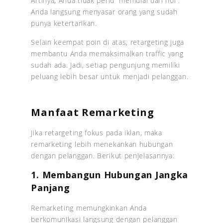
Artinya, Anda tidak perlu “memulai dari nol”.
Anda langsung menyasar orang yang sudah
punya ketertarikan.
Selain keempat poin di atas, retargeting juga
membantu Anda memaksimalkan traffic yang
sudah ada. Jadi, setiap pengunjung memiliki
peluang lebih besar untuk menjadi pelanggan.
Manfaat Remarketing
Jika retargeting fokus pada iklan, maka
remarketing lebih menekankan hubungan
dengan pelanggan. Berikut penjelasannya:
1. Membangun Hubungan Jangka
Panjang
Remarketing memungkinkan Anda
berkomunikasi langsung dengan pelanggan