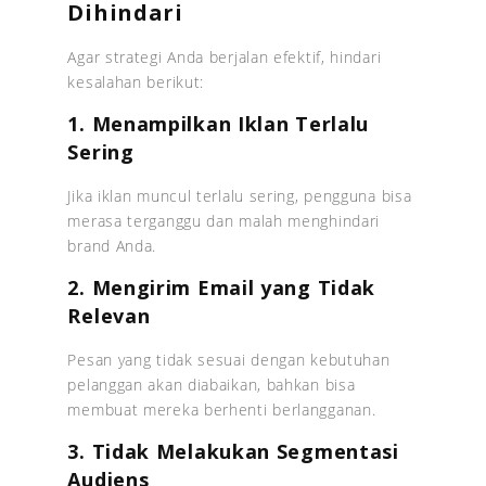
Dihindari
Agar strategi Anda berjalan efektif, hindari
kesalahan berikut:
1. Menampilkan Iklan Terlalu
Sering
Jika iklan muncul terlalu sering, pengguna bisa
merasa terganggu dan malah menghindari
brand Anda.
2. Mengirim Email yang Tidak
Relevan
Pesan yang tidak sesuai dengan kebutuhan
pelanggan akan diabaikan, bahkan bisa
membuat mereka berhenti berlangganan.
3. Tidak Melakukan Segmentasi
Audiens