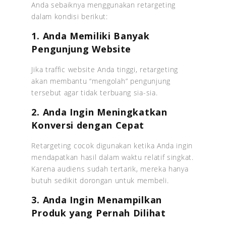
Anda sebaiknya menggunakan retargeting
dalam kondisi berikut:
1. Anda Memiliki Banyak
Pengunjung Website
Jika traffic website Anda tinggi, retargeting
akan membantu “mengolah” pengunjung
tersebut agar tidak terbuang sia-sia.
2. Anda Ingin Meningkatkan
Konversi dengan Cepat
Retargeting cocok digunakan ketika Anda ingin
mendapatkan hasil dalam waktu relatif singkat.
Karena audiens sudah tertarik, mereka hanya
butuh sedikit dorongan untuk membeli.
3. Anda Ingin Menampilkan
Produk yang Pernah Dilihat