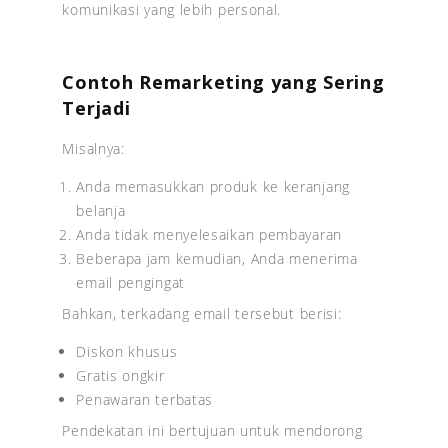
komunikasi yang lebih personal.
Contoh Remarketing yang Sering
Terjadi
Misalnya:
Anda memasukkan produk ke keranjang
belanja
Anda tidak menyelesaikan pembayaran
Beberapa jam kemudian, Anda menerima
email pengingat
Bahkan, terkadang email tersebut berisi:
Diskon khusus
Gratis ongkir
Penawaran terbatas
Pendekatan ini bertujuan untuk mendorong