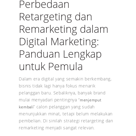
Perbedaan
Retargeting dan
Remarketing dalam
Digital Marketing:
Panduan Lengkap
untuk Pemula
Dalam era digital yang semakin berkembang,
bisnis tidak lagi hanya fokus menarik
pelanggan baru. Sebaliknya, banyak brand
mulai menyadari pentingnya “
menjemput
” calon pelanggan yang sudah
kembali
menunjukkan minat, tetapi belum melakukan
pembelian. Di sinilah strategi retargeting dan
remarketing menjadi sangat relevan.