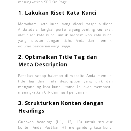
meningkatkan SEO On Page.
1. Lakukan Riset Kata Kunci
Memahami kata kunci yang dicari target audiens
Anda adalah langkah pertama yang penting. Gunakan
alat riset kata kunci untuk menemukan kata kunci
yang relevan dengan niche Anda dan memiliki
volume pencarian yang tinggi.
2. Optimalkan Title Tag dan
Meta Description
Pastikan setiap halaman di website Anda memiliki
title tag dan meta description yang unik dan
mengandung kata kunci utama. Ini akan membantu
meningkatkan CTR dari hasil pencarian.
3. Strukturkan Konten dengan
Headings
Gunakan headings (H1, H2, H3) untuk struktur
konten Anda. Pastikan H1 mengandung kata kunci