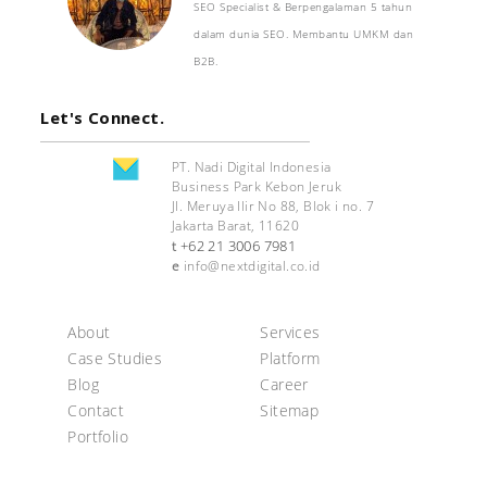
SEO Specialist & Berpengalaman 5 tahun
dalam dunia SEO. Membantu UMKM dan
B2B.
Let's Connect.
PT. Nadi Digital Indonesia
Business Park Kebon Jeruk
Jl. Meruya Ilir No 88, Blok i no. 7
Jakarta Barat, 11620
+62 21 3006 7981
t
e
info@nextdigital.co.id
About
Services
Case Studies
Platform
Blog
Career
Contact
Sitemap
Portfolio