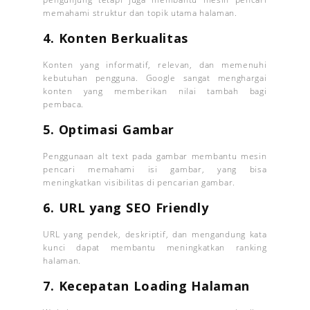
memahami struktur dan topik utama halaman.
4. Konten Berkualitas
Konten yang informatif, relevan, dan memenuhi
kebutuhan pengguna. Google sangat menghargai
konten yang memberikan nilai tambah bagi
pembaca.
5. Optimasi Gambar
Penggunaan alt text pada gambar membantu mesin
pencari memahami isi gambar, yang bisa
meningkatkan visibilitas di pencarian gambar.
6. URL yang SEO Friendly
URL yang pendek, deskriptif, dan mengandung kata
kunci dapat membantu meningkatkan ranking
halaman.
7. Kecepatan Loading Halaman