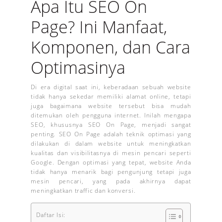
Apa Itu SEO On
Page? Ini Manfaat,
Komponen, dan Cara
Optimasinya
Di era digital saat ini, keberadaan sebuah website
tidak hanya sekedar memiliki alamat online, tetapi
juga bagaimana website tersebut bisa mudah
ditemukan oleh pengguna internet. Inilah mengapa
SEO, khususnya SEO On Page, menjadi sangat
penting. SEO On Page adalah teknik optimasi yang
dilakukan di dalam website untuk meningkatkan
kualitas dan visibilitasnya di mesin pencari seperti
Google. Dengan optimasi yang tepat, website Anda
tidak hanya menarik bagi pengunjung tetapi juga
mesin pencari, yang pada akhirnya dapat
meningkatkan traffic dan konversi.
Daftar Isi: