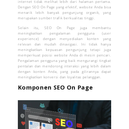
internet tidak melihat lebih dari halaman pertama.
Dengan SEO On Page yang efektif, website Anda bisa
menarik lebih banyak pengunjung organik, yang
merupakan sumber trafik berkualitas tinggi.
Selain itu, SEO On Page juga membantu
meningkatkan pengalaman pengguna (user
experience) dengan menyediakan konten yang
relevan dan mudah dinavigasi. Ini tidak hanya
meningkatkan kepuasan pengunjung tetapi juga
memperkuat posisi website Anda di mesin pencari.
Pengalaman pengguna yang baik mengurangi tingkat
pentalan dan mendorong interaksi yang lebih dalam
dengan konten Anda, yang pada gilirannya dapat
meningkatkan konversi dan loyalitas pelanggan.
Komponen SEO On Page