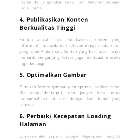
utama dan digunakan sekali per halaman sebagai
judul utama.
4. Publikasikan Konten
Berkualitas Tinggi
Konten adalah raja. Publikasikan konten yang
informatif, menarik, dan relevan dengan kata kunci
yang telah Anda riset. Konten yang baik tidak hanya
menarik pengunjung tetapi juga membuat mereka
ingin berbagi.
5. Optimalkan Gambar
Gunakan format gambar yang optimal, berikan nama
file yang deskriptif, dan jangan lupa untuk
menambahkan alt text dengan kata kunci yang
relevan.
6. Perbaiki Kecepatan Loading
Halaman
Gunakan alat seperti Google PageSpeed Insights