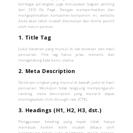
berbagai perangkat juga merupakan bagian penting
dari SEO On Page. Dengan memperhatikan dan
mengoptimalkan komponen-komponen ini, website
Anda akan lebih mudah ditemukan dan dinilai positif
oleh mesin pencari.
1. Title Tag
Judul halaman yang muncul di tab browser dan hasil
pencarian. Title tag harus jelas, menarik, dan
mengandung kata kunci utama.
2. Meta Description
Deskripsi singkat yang muncul di bawah judul di hasil
pencarian. Meskipun tidak langsung mempengaruhi
ranking, meta description yang menarik dapat
meningkatkan click-through rate (CTR).
3. Headings (H1, H2, H3, dst.)
Penggunaan heading yang tepat tidak hanya
membuat konten lebih mudah dibaca oleh
pengunjung tetapi juga membantu mesin pencari