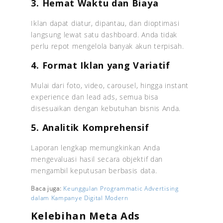
3. Hemat Waktu dan Biaya
Iklan dapat diatur, dipantau, dan dioptimasi
langsung lewat satu dashboard. Anda tidak
perlu repot mengelola banyak akun terpisah.
4. Format Iklan yang Variatif
Mulai dari foto, video, carousel, hingga instant
experience dan lead ads, semua bisa
disesuaikan dengan kebutuhan bisnis Anda.
5. Analitik Komprehensif
Laporan lengkap memungkinkan Anda
mengevaluasi hasil secara objektif dan
mengambil keputusan berbasis data.
Baca juga:
Keunggulan Programmatic Advertising
dalam Kampanye Digital Modern
Kelebihan Meta Ads