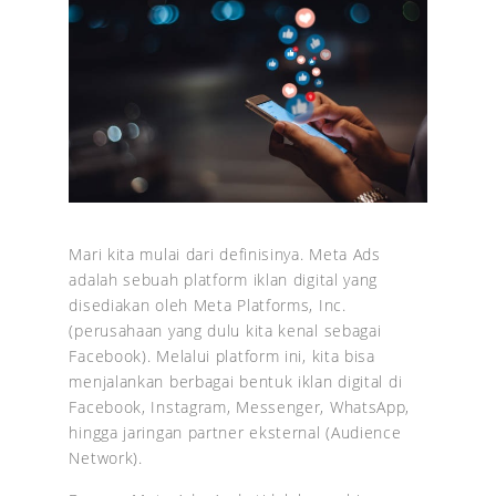
Mari kita mulai dari definisinya. Meta Ads
adalah sebuah platform iklan digital yang
disediakan oleh Meta Platforms, Inc.
(perusahaan yang dulu kita kenal sebagai
Facebook). Melalui platform ini, kita bisa
menjalankan berbagai bentuk iklan digital di
Facebook, Instagram, Messenger, WhatsApp,
hingga jaringan partner eksternal (Audience
Network).