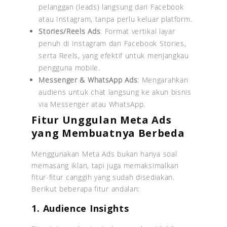
pelanggan (leads) langsung dari Facebook
atau Instagram, tanpa perlu keluar platform.
Stories/Reels Ads
: Format vertikal layar
penuh di Instagram dan Facebook Stories,
serta Reels, yang efektif untuk menjangkau
pengguna mobile.
Messenger & WhatsApp Ads
: Mengarahkan
audiens untuk chat langsung ke akun bisnis
via Messenger atau WhatsApp.
Fitur Unggulan Meta Ads
yang Membuatnya Berbeda
Menggunakan Meta Ads bukan hanya soal
memasang iklan, tapi juga memaksimalkan
fitur-fitur canggih yang sudah disediakan.
Berikut beberapa fitur andalan:
1. Audience Insights