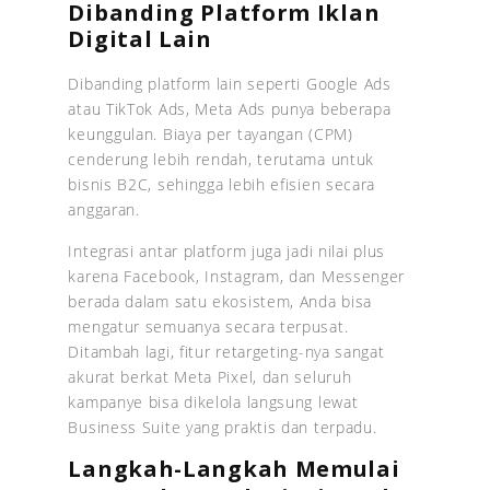
Dibanding Platform Iklan
Digital Lain
Dibanding platform lain seperti Google Ads
atau TikTok Ads, Meta Ads punya beberapa
keunggulan. Biaya per tayangan (CPM)
cenderung lebih rendah, terutama untuk
bisnis B2C, sehingga lebih efisien secara
anggaran.
Integrasi antar platform juga jadi nilai plus
karena Facebook, Instagram, dan Messenger
berada dalam satu ekosistem, Anda bisa
mengatur semuanya secara terpusat.
Ditambah lagi, fitur retargeting-nya sangat
akurat berkat Meta Pixel, dan seluruh
kampanye bisa dikelola langsung lewat
Business Suite yang praktis dan terpadu.
Langkah-Langkah Memulai