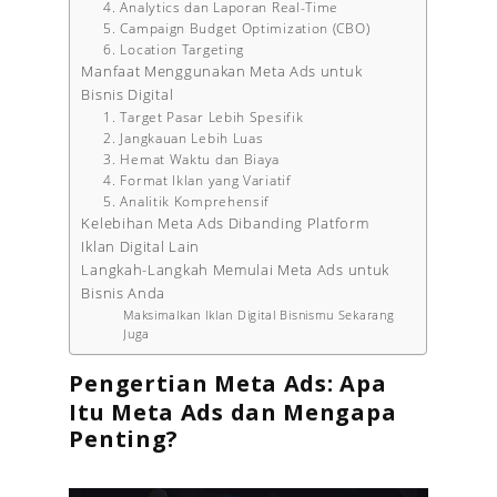
4. Analytics dan Laporan Real-Time
5. Campaign Budget Optimization (CBO)
6. Location Targeting
Manfaat Menggunakan Meta Ads untuk
Bisnis Digital
1. Target Pasar Lebih Spesifik
2. Jangkauan Lebih Luas
3. Hemat Waktu dan Biaya
4. Format Iklan yang Variatif
5. Analitik Komprehensif
Kelebihan Meta Ads Dibanding Platform
Iklan Digital Lain
Langkah-Langkah Memulai Meta Ads untuk
Bisnis Anda
Maksimalkan Iklan Digital Bisnismu Sekarang
Juga
Pengertian Meta Ads: Apa
Itu Meta Ads dan Mengapa
Penting?