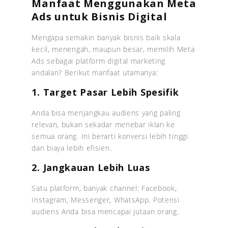
Manfaat Menggunakan Meta
Ads untuk Bisnis Digital
Mengapa semakin banyak bisnis baik skala
kecil, menengah, maupun besar, memilih Meta
Ads sebagai platform digital marketing
andalan? Berikut manfaat utamanya:
1. Target Pasar Lebih Spesifik
Anda bisa menjangkau audiens yang paling
relevan, bukan sekadar menebar iklan ke
semua orang. Ini berarti konversi lebih tinggi
dan biaya lebih efisien.
2. Jangkauan Lebih Luas
Satu platform, banyak channel: Facebook,
Instagram, Messenger, WhatsApp. Potensi
audiens Anda bisa mencapai jutaan orang.