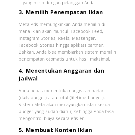
yang mirip dengan pelanggan Anda
3. Memilih Penempatan Iklan
Meta Ads memungkinkan Anda memilih di
mana iklan akan muncul: Facebook Feed,
Instagram Stories, Reels, Messenger,
Facebook Stories hingga aplikasi partner.
Bahkan, Anda bisa membiarkan sistem memilih
penempatan otomatis untuk hasil maksimal.
4. Menentukan Anggaran dan
Jadwal
Anda bebas menentukan anggaran harian
(daily budget) atau total (lifetime budget).
Sistem Meta akan menayangkan iklan sesuai
budget yang sudah diatur, sehingga Anda bisa
mengontrol biaya secara efisien.
5. Membuat Konten Iklan