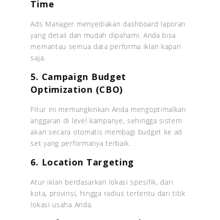
Time
Ads Manager menyediakan dashboard laporan
yang detail dan mudah dipahami. Anda bisa
memantau semua data performa iklan kapan
saja.
5. Campaign Budget
Optimization (CBO)
Fitur ini memungkinkan Anda mengoptimalkan
anggaran di level kampanye, sehingga sistem
akan secara otomatis membagi budget ke ad
set yang performanya terbaik.
6. Location Targeting
Atur iklan berdasarkan lokasi spesifik, dari
kota, provinsi, hingga radius tertentu dari titik
lokasi usaha Anda.