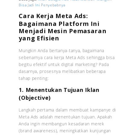
Bisa Jadi Ini Penyebabnya
Cara Kerja Meta Ads:
Bagaimana Platform Ini
Menjadi Mesin Pemasaran
yang Efisien
Mungkin Anda bertanya-tanya, bagaimana
sebenarnya cara kerja Meta Ads sehingga bisa
begitu efektif untuk digital marketing? Pada
dasarnya, prosesnya melibatkan beberapa
tahap penting:
1. Menentukan Tujuan Iklan
(Objective)
Langkah pertama dalam membuat kampanye di
Meta Ads adalah menentukan tujuan. Apakah
Anda ingin membangun kesadaran merek
(brand awareness), meningkatkan kunjungan