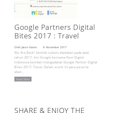
Google Partners Digital
Bites 2017 : Travel
Oleh Jason Kasim
6 November 2017
We Are Back! Setelah sukses diadakan pada awal
tahun 2017, kini Google bersama Next Digital
Indonesia kembali mengadakan Google Partner Digital
Bites 2017: Travel. Dalam event ini para peserta
akan…
Read More
SHARE & ENJOY THE