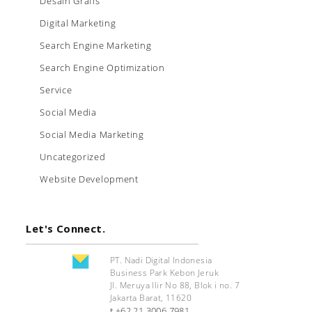
Desain Grafis
Digital Marketing
Search Engine Marketing
Search Engine Optimization
Service
Social Media
Social Media Marketing
Uncategorized
Website Development
Let's Connect.
PT. Nadi Digital Indonesia
Business Park Kebon Jeruk
Jl. Meruya Ilir No 88, Blok i no. 7
Jakarta Barat, 11620
+62 21 3006 7981
t