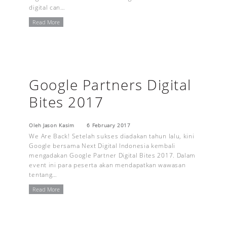
digital can…
Read More
Google Partners Digital
Bites 2017
Oleh Jason Kasim
6 February 2017
We Are Back! Setelah sukses diadakan tahun lalu, kini
Google bersama Next Digital Indonesia kembali
mengadakan Google Partner Digital Bites 2017. Dalam
event ini para peserta akan mendapatkan wawasan
tentang…
Read More