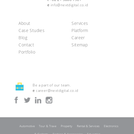
e
info@nextdigital.co.id
About
Services
Case Studies
Platform
Blog
Career
Contact
Sitemap
Portfolio
Be a part of our team.
e
career@nextdigital.co.id
Automotive
Tour & Trave
Property
Rental & Services
Electronics