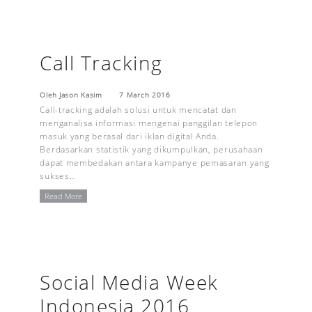
Call Tracking
Oleh Jason Kasim
7 March 2016
Call-tracking adalah solusi untuk mencatat dan
menganalisa informasi mengenai panggilan telepon
masuk yang berasal dari iklan digital Anda.
Berdasarkan statistik yang dikumpulkan, perusahaan
dapat membedakan antara kampanye pemasaran yang
sukses…
Read More
Social Media Week
Indonesia 2016