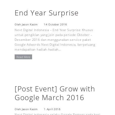
End Year Surprise
Oleh Jason Kasim
14 October 2016
Next Digital Indonesia – End Year Surprise Khusus
untuk pengiklan yang join pada periode Oktober –
Desember 2016 dan menggunakan service paket
Google Adwords Next Digital Indonesia, berpeluang
mendapatkan hadiah-hadiah…
Read More
[Post Event] Grow with
Google March 2016
Oleh Jason Kasim
1 April 2016
Next Digital Indonesia selaku Google Partner pada hari