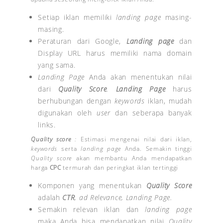
Setiap iklan memiliki
landing page
masing-
masing.
Peraturan dari Google,
Landing page
dan
Display URL harus memiliki nama domain
yang sama.
Landing Page
Anda akan menentukan nilai
dari
Quality Score
.
Landing Page
harus
berhubungan dengan
keywords
iklan, mudah
digunakan oleh
user
dan seberapa banyak
links.
Quality score
:
Estimasi mengenai nilai dari iklan,
keywords
serta
landing page
Anda. Semakin tinggi
Quality score
akan membantu Anda mendapatkan
harga
CPC
termurah dan peringkat iklan tertinggi
Komponen yang menentukan
Quality Score
adalah
CTR
, ad Relevance, Landing Page.
Semakin relevan iklan dan
landing page
maka Anda bisa mendapatkan nilai
Quality