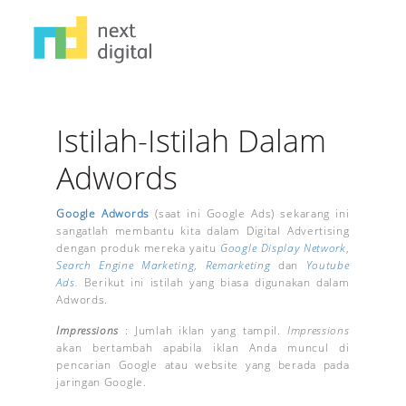
Istilah-Istilah Dalam
Adwords
Google Adwords
(saat ini Google Ads) sekarang ini
sangatlah membantu kita dalam Digital Advertising
dengan produk mereka yaitu
Google Display Network
,
Search Engine Marketing
,
Remarketing
dan
Youtube
Ads
.
Berikut ini istilah yang biasa digunakan dalam
Adwords.
Impressions
: Jumlah iklan yang tampil.
Impressions
akan bertambah apabila iklan Anda muncul di
pencarian Google atau website yang berada pada
jaringan Google.