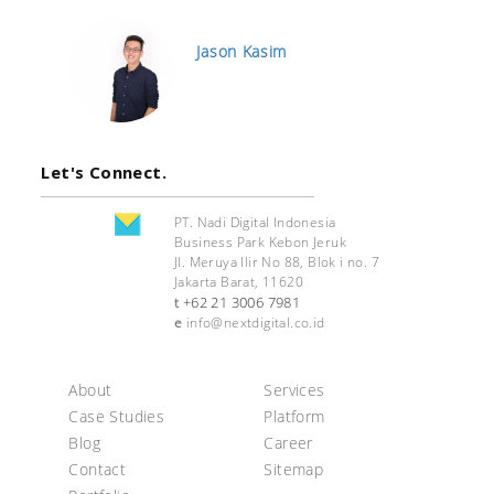
Jason Kasim
Let's Connect.
PT. Nadi Digital Indonesia
Business Park Kebon Jeruk
Jl. Meruya Ilir No 88, Blok i no. 7
Jakarta Barat, 11620
+62 21 3006 7981
t
e
info@nextdigital.co.id
About
Services
Case Studies
Platform
Blog
Career
Contact
Sitemap