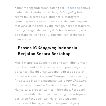
Kabar menggembirakan datang dari
Facebook
bahwa
pada bulan Oktober 2020 lalu, IG
Shopping
telah
resmi mulai tersedia di Indonesia.
Instagram
Shopping
secara resmi memasuki dan mengayomi
masyarakat Indonesia yang menggunakan Instagram.
Seiring dengan dengan
update
terbarunya ini, ada
beberapa hal yang perlu diperhatikan. Beberapa
diantaranya.
Proses IG
Shopping
Indonesia
Berjalan Secara Bertahap
Meski
Instagram
Shopping
telah resmi diumumkan
oleh Facebook di Indonesia, tetapi prosesnya masih
bertahap. Jika dulu hanya dapat diproses setelah
memiliki
Facebook Account Manager
, maka saat ini,
Anda tetap bisa menggunakan
Instagram
Shopping
tanpa harus memiliki
Facebook Account Manager
.
Hanya saja, prosesnya masih bertahap. Facebook
perlu terlebih dahulu menilai mengenai kelayakan
dari akun Facebook dan Halaman atau akun
profesional Instagram Anda. Adapun hal yang