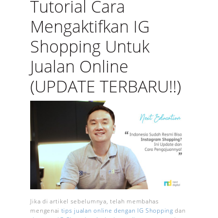
Tutorial Cara
Mengaktifkan IG
Shopping Untuk
Jualan Online
(UPDATE TERBARU!!)
Jika di artikel sebelumnya, telah membahas
mengenai
tips jualan online dengan IG Shopping
dan