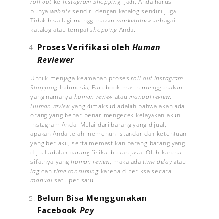
roll out
ke
Instagram
Shopping
. Jadi, Anda harus
punya
website
sendiri dengan katalog sendiri juga.
Tidak bisa lagi menggunakan
marketplace
sebagai
katalog atau tempat
shopping
Anda.
Proses Verifikasi oleh
Human
Reviewer
Untuk menjaga keamanan proses
roll out
Instagram
Shopping
Indonesia, Facebook masih menggunakan
yang namanya
human review
atau
manual review
.
Human review
yang dimaksud adalah bahwa akan ada
orang yang benar-benar mengecek kelayakan akun
Instagram Anda. Mulai dari barang yang dijual,
apakah Anda telah memenuhi standar dan ketentuan
yang berlaku, serta memastikan barang-barang yang
dijual adalah barang fisikal bukan jasa. Oleh karena
sifatnya yang
human review
, maka ada
time delay
atau
lag
dan
time consuming
karena diperiksa secara
manual
satu per satu.
Belum Bisa Menggunakan
Facebook
Pay