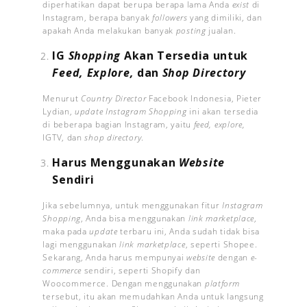
diperhatikan dapat berupa berapa lama Anda
exist
di
Instagram, berapa banyak
followers
yang dimiliki, dan
apakah Anda melakukan banyak
posting
jualan.
IG
Shopping
Akan Tersedia untuk
Feed, Explore,
dan
Shop Directory
Menurut
Country Director
Facebook Indonesia, Pieter
Lydian,
update
Instagram Shopping
ini akan tersedia
di beberapa bagian Instagram, yaitu
feed, explore,
IGTV, dan
shop directory
.
Harus Menggunakan
Website
Sendiri
Jika sebelumnya, untuk menggunakan fitur
Instagram
Shopping
, Anda bisa menggunakan
link marketplace
,
maka pada
update
terbaru ini, Anda sudah tidak bisa
lagi menggunakan
link marketplace
, seperti Shopee.
Sekarang, Anda harus mempunyai
website
dengan
e-
commerce
sendiri, seperti Shopify dan
Woocommerce. Dengan menggunakan
platform
tersebut, itu akan memudahkan Anda untuk langsung