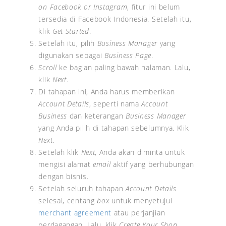
on Facebook or Instagram
, fitur ini belum
tersedia di Facebook Indonesia. Setelah itu,
klik
Get Started
.
Setelah itu, pilih
Business Manager
yang
digunakan sebagai
Business Page
.
Scroll
ke bagian paling bawah halaman. Lalu,
klik
Next
.
Di tahapan ini, Anda harus memberikan
Account Details
, seperti nama
Account
Business
dan keterangan
Business Manager
yang Anda pilih di tahapan sebelumnya. Klik
Next
.
Setelah klik
Next
, Anda akan diminta untuk
mengisi alamat
email
aktif yang berhubungan
dengan bisnis.
Setelah seluruh tahapan
Account Details
selesai, centang
box
untuk menyetujui
merchant agreement
atau perjanjian
perdagangan. Lalu, klik
Create Your Shop
.