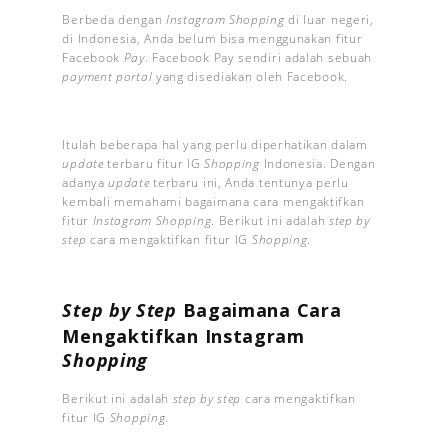
Berbeda dengan
Instagram Shopping
di luar negeri,
di Indonesia, Anda belum bisa menggunakan fitur
Facebook
Pay
. Facebook Pay sendiri adalah sebuah
payment portal
yang disediakan oleh Facebook.
Itulah beberapa hal yang perlu diperhatikan dalam
update
terbaru fitur IG
Shopping
Indonesia. Dengan
adanya
update
terbaru ini, Anda tentunya perlu
kembali memahami bagaimana cara mengaktifkan
fitur
Instagram Shopping
. Berikut ini adalah
step by
step
cara mengaktifkan fitur IG
Shopping
.
Step by Step
Bagaimana Cara
Mengaktifkan Instagram
Shopping
Berikut ini adalah
step by step
cara mengaktifkan
fitur IG
Shopping
.