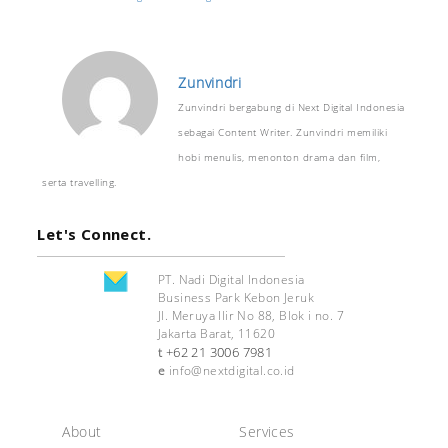
Zunvindri
Zunvindri bergabung di Next Digital Indonesia
sebagai Content Writer. Zunvindri memiliki
hobi menulis, menonton drama dan film,
serta travelling.
Let's Connect.
PT. Nadi Digital Indonesia
Business Park Kebon Jeruk
Jl. Meruya Ilir No 88, Blok i no. 7
Jakarta Barat, 11620
+62 21 3006 7981
t
e
info@nextdigital.co.id
About
Services