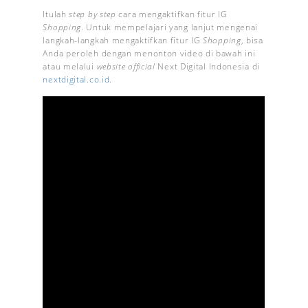
Itulah
step by step
cara mengaktifkan fitur IG
Shopping
. Untuk mempelajari yang lanjut mengenai
langkah-langkah mengaktifkan fitur IG
Shopping
, bisa
Anda peroleh dengan menonton video di bawah ini
atau melalui
website official
Next Digital Indonesia di
nextdigital.co.id
.